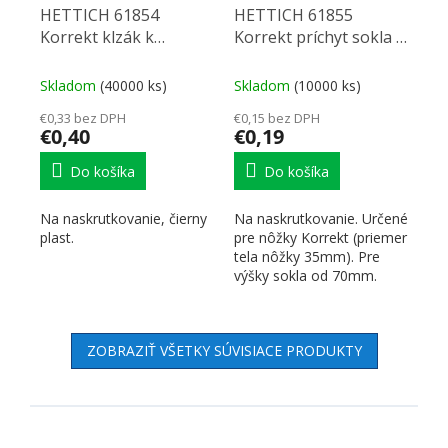
HETTICH 61854
HETTICH 61855
Korrekt klzák k
Korrekt príchyt sokla k
naskrutkovaniu
naskrut
Skladom
(40000 ks)
Skladom
(10000 ks)
€0,33 bez DPH
€0,15 bez DPH
€0,40
€0,19
Do košíka
Do košíka
Na naskrutkovanie, čierny
Na naskrutkovanie. Určené
plast.
pre nôžky Korrekt (priemer
tela nôžky 35mm). Pre
výšky sokla od 70mm.
Plast...
ZOBRAZIŤ VŠETKY SÚVISIACE PRODUKTY