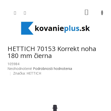
Prejsť na obsah
NÁKUPNÝ
HETTICH 70153 Korrekt noha
180 mm čierna
105984
Priemerné hodnotenie produktu je 0,0 z 5 hviezdičiek.
Neohodnotené
Podrobnosti hodnotenia
Značka:
HETTICH