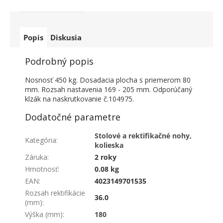
Popis
Diskusia
Podrobný popis
Nosnosť 450 kg. Dosadacia plocha s priemerom 80
mm. Rozsah nastavenia 169 - 205 mm. Odporúčaný
klzák na naskrutkovanie č.104975.
Dodatočné parametre
Stolové a rektifikačné nohy,
Kategória
:
kolieska
Záruka
:
2 roky
Hmotnosť
:
0.08 kg
EAN
:
4023149701535
Rozsah rektifikácie
36.0
(mm)
:
Výška (mm)
:
180