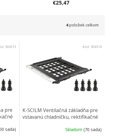
€25,47
4
položiek celkom
ód:
504313
Kód:
504314
ňa pre
K-SCILM Ventilačná základňa pre
ikačné
vstavanú chladničku, rektifikačné
nohy 120 mm
00 sada)
Skladom
(70 sada)