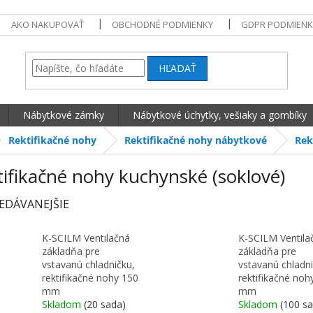
AKO NAKUPOVAŤ
OBCHODNÉ PODMIENKY
GDPR PODMIENK
HĽADAŤ
Nábytkové zámky
Nábytkové úchytky, vešiaky a gombíky
Rektifikačné nohy
Rektifikačné nohy nábytkové
Rek
ifikačné nohy kuchynské (soklové)
EDÁVANEJŠIE
K-SCILM Ventilačná
K-SCILM Ventila
základňa pre
základňa pre
vstavanú chladničku,
vstavanú chladni
rektifikačné nohy 150
rektifikačné noh
mm
mm
Skladom
(20 sada)
Skladom
(100 s