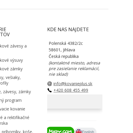
RIE
KDE NÁS NÁJDETE
TOV
Polenská 4382/2c
kové závesy a
58601, Jihlava
Česká republika
kové výsuvy
(kontaktné miesto, adresa
pre zasielanie reklamácií,
kové zámky
nie sklad)
y, vešiaky,
ofily
info@kovanieplus.sk
+420 608 455 499
, závesy, zámky
ný program
acie kovanie
é a rektifikačné
eska
 príborníky, koše,