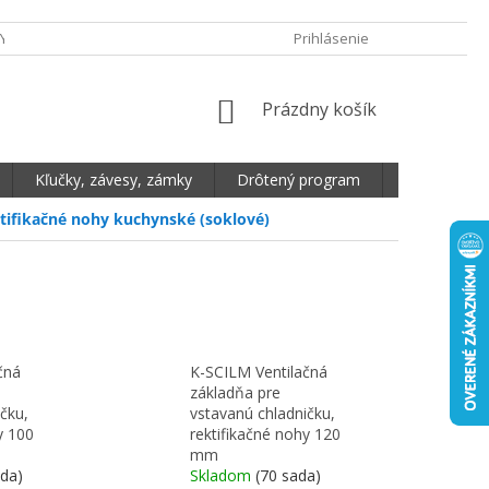
Y OCHRANY OSOBNÝCH ÚDAJOV
DOPRAVA A PLATBA
Prihlásenie
REKLAMA
NÁKUPNÝ KOŠÍK
Prázdny košík
Kľučky, závesy, zámky
Drôtený program
Plošné mate
tifikačné nohy kuchynské (soklové)
čná
K-SCILM Ventilačná
základňa pre
čku,
vstavanú chladničku,
y 100
rektifikačné nohy 120
mm
ada)
Skladom
(70 sada)