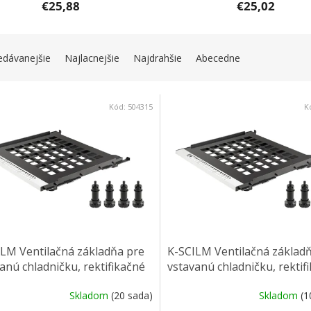
€25,88
€25,02
IE PRODUKTOV
edávanejšie
Najlacnejšie
Najdrahšie
Abecedne
 PRODUKTOV
Kód:
504315
K
LM Ventilačná základňa pre
K-SCILM Ventilačná základ
anú chladničku, rektifikačné
vstavanú chladničku, rektif
 150 mm
nohy 100 mm
Skladom
(20 sada)
Skladom
(1