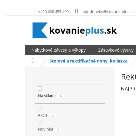
Prejsť na obsah
+420 608 455 499
objednavky@kovanieplus.sk
Nábytkové závesy a výkopy
Zásuvkové výsuvy
Domov
Stolové a rektifikačné nohy, kolieska
BOČNÝ PANEL
Rekt
NAJPR
Na sklade
4
Akcia
0
Novinka
0