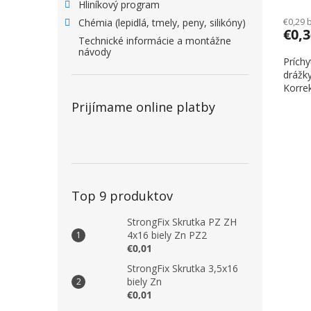
Hliníkový program
€0,29 
Chémia (lepidlá, tmely, peny, silikóny)
€0,
Technické informácie a montážne
návody
Príchy
drážk
Korrek
Prijímame online platby
Top 9 produktov
StrongFix Skrutka PZ ZH
4x16 biely Zn PZ2
€0,01
StrongFix Skrutka 3,5x16
biely Zn
€0,01