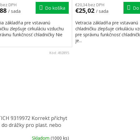
 bez DPH
€20,34 bez DPH
Do košíka
Do 
,88
€25,02
/ sada
/ sada
cia základňa pre vstavanú
Vetracia základňa pre vstavanú
ičku zlepšuje cirkuláciu vzduchu
chladničku zlepšuje cirkuláciu v
rávnu funkčnosť chladničky Nie
pre správnu funkčnosť chladničk
je...
Kód:
492895
ICH 9319972 Korrekt příchyt
 do drážky pro plast. nebo
kové lišty
Skladom
(1000 ks)