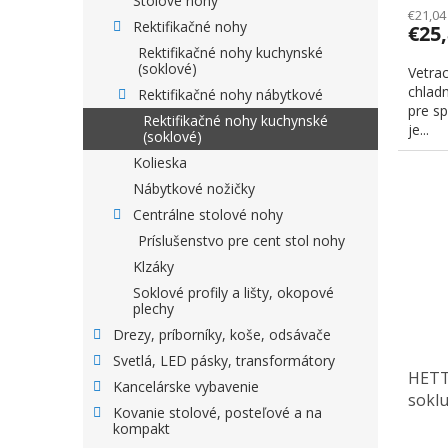
Stolové nohy
€21,04
Rektifikačné nohy
€25
Rektifikačné nohy kuchynské
(soklové)
Vetra
chladn
Rektifikačné nohy nábytkové
pre sp
Rektifikačné nohy kuchynské
je...
(soklové)
Kolieska
Nábytkové nožičky
Centrálne stolové nohy
Príslušenstvo pre cent stol nohy
Klzáky
Soklové profily a lišty, okopové
plechy
Drezy, príborníky, koše, odsávače
Svetlá, LED pásky, transformátory
HETT
Kancelárske vybavenie
soklu
Kovanie stolové, posteľové a na
hliní
kompakt