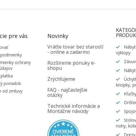
KATEGÓ
PRODUK
cie pre vás
Novinky
Vráťte tovar bez starostí
Nábyt
ovať
- online a zadarmo
výklopy
 podmienky
Zásuv
ienky ochrany
Rozšírenie ponuky e-
shopu
údajov
Nábyt
platba
Zrýchľujeme
Úchytk
ý poriadok
knopky, pr
FAQ - najčastejšie
e od zmluvy
Kľučky
otázky
Drôte
Technické informácie a
Montážne návody
Spojov
Stolov
nohy, koli
Drezy,