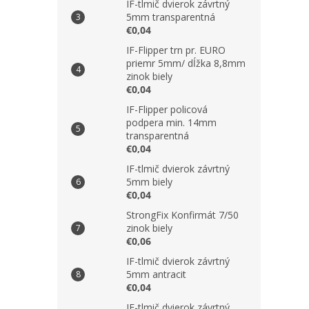
IF-tlmič dvierok závrtný
5mm transparentná
€0,04
IF-Flipper trn pr. EURO
priemr 5mm/ dĺžka 8,8mm
zinok biely
€0,04
IF-Flipper policová
podpera min. 14mm
transparentná
€0,04
IF-tlmič dvierok závrtný
5mm biely
€0,04
StrongFix Konfirmát 7/50
zinok biely
€0,06
IF-tlmič dvierok závrtný
5mm antracit
€0,04
IF-tlmič dvierok závrtný