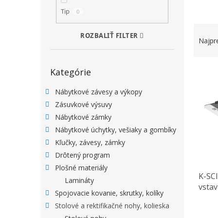
Tip
0
RADEN
ROZBALIŤ FILTER
Najpr
Preskočiť kategórie
VÝPIS
Kategórie
Nábytkové závesy a výkopy
Zásuvkové výsuvy
Nábytkové zámky
Nábytkové úchytky, vešiaky a gombíky
Kľučky, závesy, zámky
Drôtený program
Plošné materiály
K-SCI
Lamináty
vstav
Spojovacie kovanie, skrutky, kolíky
nohy
Stolové a rektifikačné nohy, kolieska