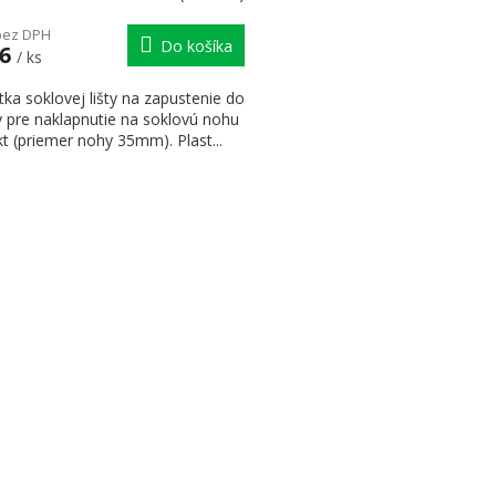
bez DPH
Do košíka
36
/ ks
tka soklovej lišty na zapustenie do
y pre naklapnutie na soklovú nohu
t (priemer nohy 35mm). Plast...
Ovládaci