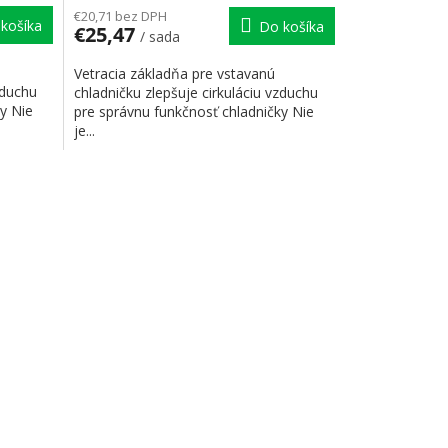
€20,71 bez DPH
košíka
Do košíka
€25,47
/ sada
Vetracia základňa pre vstavanú
zduchu
chladničku zlepšuje cirkuláciu vzduchu
y Nie
pre správnu funkčnosť chladničky Nie
je...