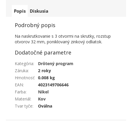
Popis
Diskusia
Podrobný popis
Na naskrutkovanie s 3 otvormi na skrutky, rozstup
otvorov 32 mm, poniklovaný zinkový odliatok.
Dodatočné parametre
Kategória
:
Drôtený program
Záruka
:
2 roky
Hmotnosť
:
0.008 kg
EAN
:
4023149706646
Farba
:
Nikel
Materiál
:
Kov
Tvar tyče
:
Oválna
ZÁPÄTIE