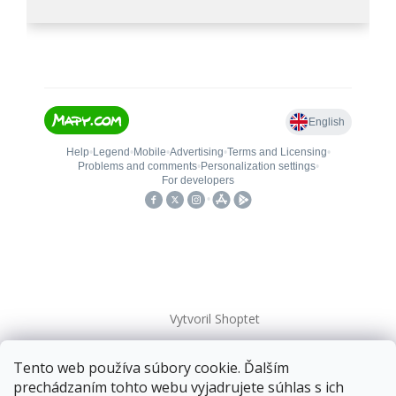
Vytvoril Shoptet
Tento web používa súbory cookie. Ďalším
Copyright 2026
kovanieplus
. Všetky práva vyhradené.
prechádzaním tohto webu vyjadrujete súhlas s ich