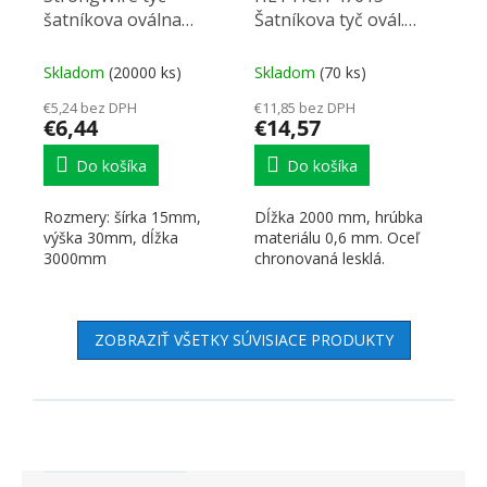
šatníkova oválna
Šatníkova tyč ovál.
15/30/3000mm chróm
15/30/2000 chróm
Skladom
(20000 ks)
Skladom
(70 ks)
€5,24 bez DPH
€11,85 bez DPH
€6,44
€14,57
Do košíka
Do košíka
Rozmery: šírka 15mm,
Dĺžka 2000 mm, hrúbka
výška 30mm, dĺžka
materiálu 0,6 mm. Oceľ
3000mm
chronovaná lesklá.
ZOBRAZIŤ VŠETKY SÚVISIACE PRODUKTY