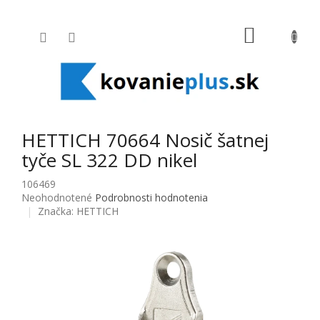
Prejsť na obsah
NÁKUPNÝ
HETTICH 70664 Nosič šatnej
tyče SL 322 DD nikel
106469
Priemerné hodnotenie produktu je 0,0 z 5 hviezdičiek.
Neohodnotené
Podrobnosti hodnotenia
Značka:
HETTICH