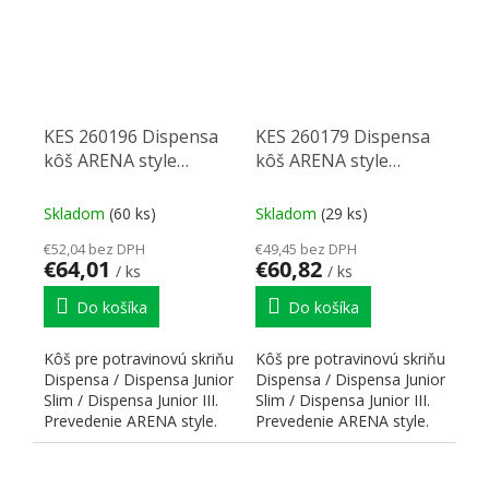
KES 260196 Dispensa
KES 260179 Dispensa
kôš ARENA style
kôš ARENA style
200mm biele
150mm biele
dno/reling chrom
dno/reling chrom
Skladom
(60 ks)
Skladom
(29 ks)
€52,04 bez DPH
€49,45 bez DPH
€64,01
€60,82
/ ks
/ ks
Do košíka
Do košíka
Kôš pre potravinovú skriňu
Kôš pre potravinovú skriňu
Dispensa / Dispensa Junior
Dispensa / Dispensa Junior
Slim / Dispensa Junior III.
Slim / Dispensa Junior III.
Prevedenie ARENA style.
Prevedenie ARENA style.
Reling z...
Reling z...