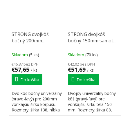
STRONG dvojkôš
STRONG dvojkôš
bočný 200mm
bočný 150mm samotný
samotný, tmavo šedý
tmavo šedý
Skladom
(5 ks)
Skladom
(70 ks)
€46,87 bez DPH
€42,02 bez DPH
€57,65
€51,69
/ ks
/ ks
Do košíka
Do košíka
Dvojkôš bočný univerzálny
Dvojitý univerzálny bočný
(pravo-ľavý) pre 200mm
kôš (pravý-ľavý) pre
vonkajšiu šírku korpusu.
vonkajšiu šírku tela 150
Rozmery: šírka 138, hĺbka
mm. Rozmery: šírka 88,
475, výška 470mm....
hĺbka 475, výška 470...