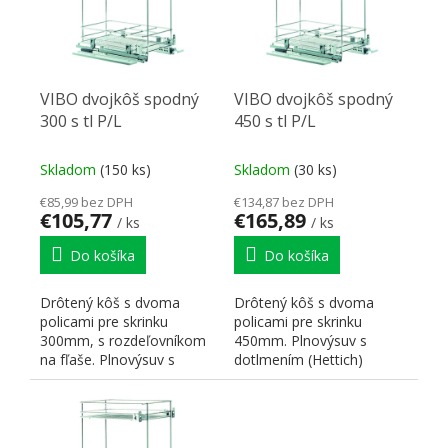
VIBO dvojkôš spodný
VIBO dvojkôš spodný
300 s tl P/L
450 s tl P/L
Skladom
(150 ks)
Skladom
(30 ks)
€85,99 bez DPH
€134,87 bez DPH
€105,77
€165,89
/ ks
/ ks
Do košíka
Do košíka
Drôtený kôš s dvoma
Drôtený kôš s dvoma
policami pre skrinku
policami pre skrinku
300mm, s rozdeľovníkom
450mm. Plnovýsuv s
na fľaše. Plnovýsuv s
dotlmením (Hettich)
dotlmením (Hettich)
pravoľavý. Rozmery:
pravoľavý....
h470xv520xš414....