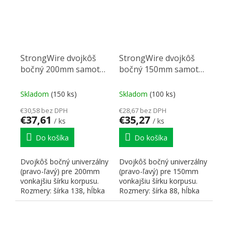
StrongWire dvojkôš
StrongWire dvojkôš
bočný 200mm samotný
bočný 150mm samotný
celodrôtený
celodrôtený
Skladom
(150 ks)
Skladom
(100 ks)
€30,58 bez DPH
€28,67 bez DPH
€37,61
€35,27
/ ks
/ ks
Do košíka
Do košíka
Dvojkôš bočný univerzálny
Dvojkôš bočný univerzálny
(pravo-ľavý) pre 200mm
(pravo-ľavý) pre 150mm
vonkajšiu šírku korpusu.
vonkajšiu šírku korpusu.
Rozmery: šírka 138, hĺbka
Rozmery: šírka 88, hĺbka
475, výška 470mm....
475, výška 470mm....