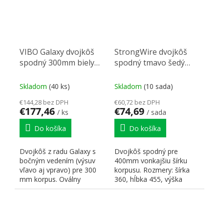
VIBO Galaxy dvojkôš
StrongWire dvojkôš
spodný 300mm biely
spodný tmavo šedý
P/L
400mm
Skladom
(40 ks)
Skladom
(10 sada)
€144,28 bez DPH
€60,72 bez DPH
€177,46
€74,69
/ ks
/ sada
Do košíka
Do košíka
Dvojkôš z radu Galaxy s
Dvojkôš spodný pre
bočným vedením (výsuv
400mm vonkajšiu šírku
vľavo aj vpravo) pre 300
korpusu. Rozmery: šírka
mm korpus. Oválny
360, hĺbka 455, výška
pochrómovaný drôt s
490mm. Prevedenie
bielym...
tmavo šedé....