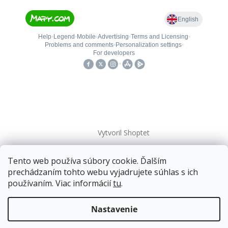
Vytvoril Shoptet
Tento web používa súbory cookie. Ďalším
Copyright 2026
kovanieplus
. Všetky práva vyhradené.
prechádzaním tohto webu vyjadrujete súhlas s ich
používaním. Viac informácií
tu
.
Doprava zadarmo
pre balíkové zásielky v hodnote
nad
120 EUR*
.
Nastavenie
Viac informácií o doprave a platbe.