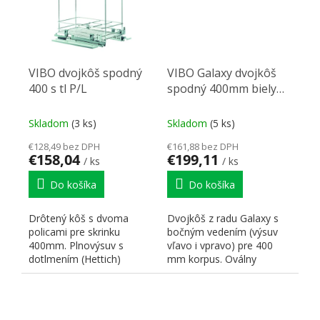
VIBO dvojkôš spodný
VIBO Galaxy dvojkôš
400 s tl P/L
spodný 400mm biely
P/L
Skladom
(3 ks)
Skladom
(5 ks)
€128,49 bez DPH
€161,88 bez DPH
€158,04
€199,11
/ ks
/ ks
Do košíka
Do košíka
Drôtený kôš s dvoma
Dvojkôš z radu Galaxy s
policami pre skrinku
bočným vedením (výsuv
400mm. Plnovýsuv s
vľavo i vpravo) pre 400
dotlmením (Hettich)
mm korpus. Oválny
pravoľavý. Rozmery:
pochrómovaný drôt s
h470xv520xš364....
bielym...