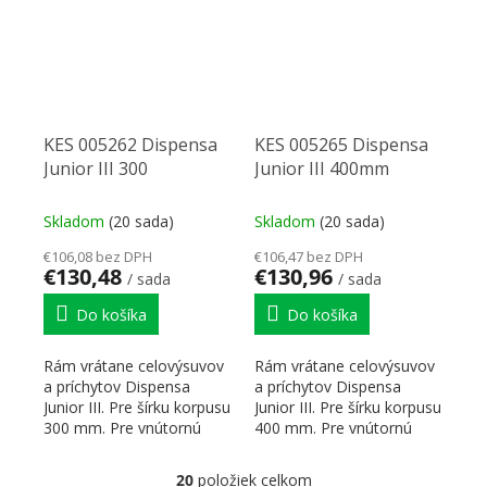
KES 005262 Dispensa
KES 005265 Dispensa
Junior III 300
Junior III 400mm
Skladom
(20 sada)
Skladom
(20 sada)
€106,08 bez DPH
€106,47 bez DPH
€130,48
€130,96
/ sada
/ sada
Do košíka
Do košíka
Rám vrátane celovýsuvov
Rám vrátane celovýsuvov
a príchytov Dispensa
a príchytov Dispensa
Junior III. Pre šírku korpusu
Junior III. Pre šírku korpusu
300 mm. Pre vnútornú
400 mm. Pre vnútornú
výšku korpusu...
výšku korpusu...
20
položiek celkom