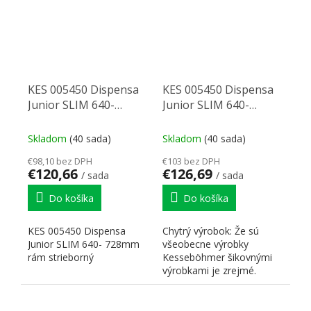
KES 005450 Dispensa
KES 005450 Dispensa
Junior SLIM 640-
Junior SLIM 640-
728mm rám strieborný
728mm rám antracit
Skladom
(40 sada)
Skladom
(40 sada)
€98,10 bez DPH
€103 bez DPH
€120,66
€126,69
/ sada
/ sada
Do košíka
Do košíka
KES 005450 Dispensa
Chytrý výrobok: Že sú
Junior SLIM 640- 728mm
všeobecne výrobky
rám strieborný
Kesseböhmer šikovnými
výrobkami je zrejmé.
Premyslené s pridanou
hodnotou. My...