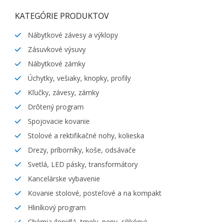
KATEGÓRIE PRODUKTOV
Nábytkové závesy a výklopy
Zásuvkové výsuvy
Nábytkové zámky
Úchytky, vešiaky, knopky, profily
Kľučky, závesy, zámky
Drôtený program
Spojovacie kovanie
Stolové a rektifikačné nohy, kolieska
Drezy, príborníky, koše, odsávače
Svetlá, LED pásky, transformátory
Kancelárske vybavenie
Kovanie stolové, posteľové a na kompakt
Hliníkový program
Chémia (lepidlá, tmely, peny, silikóny)