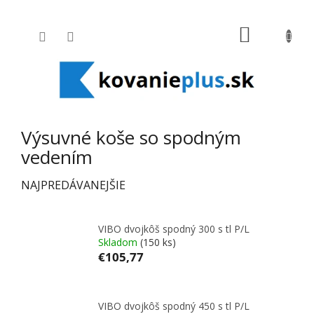
Prejsť na obsah
NÁKUPNÝ
Výsuvné koše so spodným
vedením
NAJPREDÁVANEJŠIE
VIBO dvojkôš spodný 300 s tl P/L
Skladom
(150 ks)
€105,77
VIBO dvojkôš spodný 450 s tl P/L