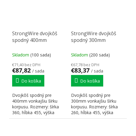
StrongWire dvojkôš
StrongWire dvojkôš
spodný 400mm
spodný 300mm
Skladom
(100 sada)
Skladom
(200 sada)
€71,40 bez DPH
€67,78 bez DPH
€87,82
€83,37
/ sada
/ sada
Do košíka
Do košíka
Dvojkôš spodný pre
Dvojkôš spodný pre
400mm vonkajšiu šírku
300mm vonkajšiu šírku
korpusu. Rozmery: šírka
korpusu. Rozmery: šírka
360, hĺbka 455, výška
260, hĺbka 455, výška
535mm. Prevedenie
535mm. Prevedenie
chróm....
chróm....