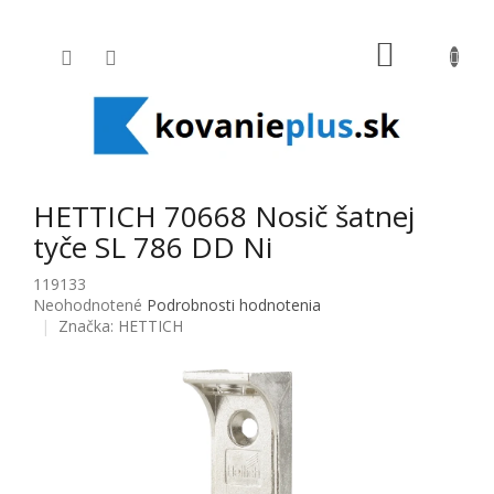
Prejsť na obsah
NÁKUPNÝ
HETTICH 70668 Nosič šatnej
tyče SL 786 DD Ni
119133
Priemerné hodnotenie produktu je 0,0 z 5 hviezdičiek.
Neohodnotené
Podrobnosti hodnotenia
Značka:
HETTICH