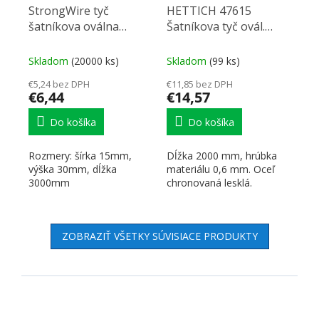
StrongWire tyč
HETTICH 47615
šatníkova oválna
Šatníkova tyč ovál.
15/30/3000mm chróm
15/30/2000 chróm
Skladom
(20000 ks)
Skladom
(99 ks)
€5,24 bez DPH
€11,85 bez DPH
€6,44
€14,57
Do košíka
Do košíka
Rozmery: šírka 15mm,
Dĺžka 2000 mm, hrúbka
výška 30mm, dĺžka
materiálu 0,6 mm. Oceľ
3000mm
chronovaná lesklá.
ZOBRAZIŤ VŠETKY SÚVISIACE PRODUKTY