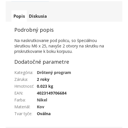
Popis
Diskusia
Podrobný popis
Na naskrutkovanie pod policu, so špeciálnou
skrutkou M6 x 25, navyše 2 otvory na skrutku na
priskrutkovanie k boku korpusu.
Dodatočné parametre
Kategória
:
Drôtený program
Záruka
:
2 roky
Hmotnosť
:
0.023 kg
EAN
:
4023149706684
Farba
:
Nikel
Materiál
:
Kov
Tvar tyče
:
Oválna