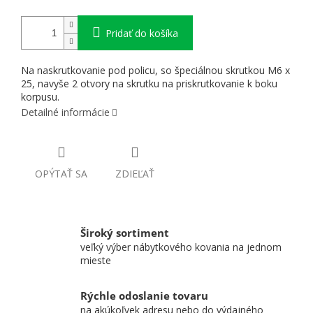
Pridať do košíka
Na naskrutkovanie pod policu, so špeciálnou skrutkou M6 x
25, navyše 2 otvory na skrutku na priskrutkovanie k boku
korpusu.
Detailné informácie
OPÝTAŤ SA
ZDIEĽAŤ
Široký sortiment
veľký výber nábytkového kovania na jednom
mieste
Rýchle odoslanie tovaru
na akúkoľvek adresu nebo do výdajného