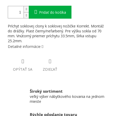
Pridať do košíka
Príchyt soklovej clony k soklovej nožičke Korrekt. Montáž
do drážky. Plast čierny/nefarbený. Pre výšku sokla od 70
mm. Vnútorný priemer príchytu 33.5mm, šírka vstupu
25.2mm.
Detailné informácie
OPÝTAŤ SA
ZDIEĽAŤ
Široký sortiment
veľký výber nábytkového kovania na jednom
mieste
Rýchle odoslanie tovaru