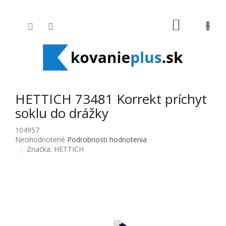
Prejsť na obsah
NÁKUPNÝ
HETTICH 73481 Korrekt príchyt
soklu do drážky
104957
Priemerné hodnotenie produktu je 0,0 z 5 hviezdičiek.
Neohodnotené
Podrobnosti hodnotenia
Značka:
HETTICH