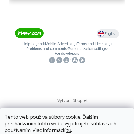
Vytvoril Shoptet
Tento web používa súbory cookie. Ďalším
Copyright 2026
kovanieplus
. Všetky práva vyhradené.
prechádzaním tohto webu vyjadrujete súhlas s ich
používaním. Viac informácií
tu
.