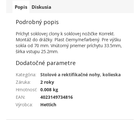
Popis
Diskusia
Podrobný popis
Príchyt soklovej clony k soklovej nožičke Korrekt.
Montáž do drážky. Plast čierny/nefarbený. Pre výšku
sokla od 70 mm. Vnútorný priemer príchytu 33.5mm,
šírka vstupu 25.2mm.
Dodatočné parametre
Kategória
:
Stolové a rektifikačné nohy, kolieska
Záruka
:
2 roky
Hmotnosť
:
0.008 kg
EAN
:
4023149734816
Výrobca
:
Hettich
ZÁPÄTIE