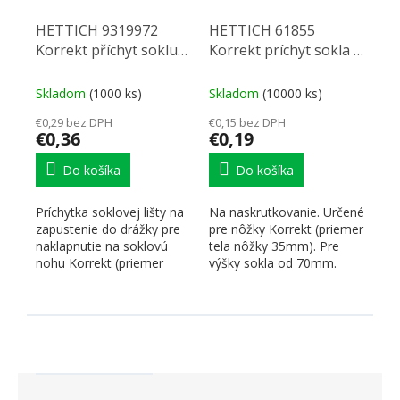
HETTICH 9319972
HETTICH 61855
Korrekt příchyt soklu
Korrekt príchyt sokla k
do drážky pro plast.
naskrut
nebo hliníkové lišty
Skladom
(1000 ks)
Skladom
(10000 ks)
€0,29 bez DPH
€0,15 bez DPH
€0,36
€0,19
Do košíka
Do košíka
Príchytka soklovej lišty na
Na naskrutkovanie. Určené
zapustenie do drážky pre
pre nôžky Korrekt (priemer
naklapnutie na soklovú
tela nôžky 35mm). Pre
nohu Korrekt (priemer
výšky sokla od 70mm.
nohy 35mm). Plast...
Plast...