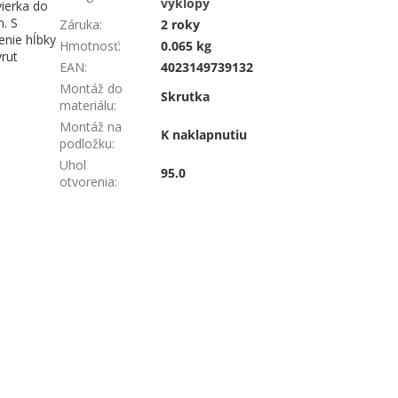
výklopy
vierka do
. S
Záruka
:
2 roky
enie hĺbky
Hmotnosť
:
0.065 kg
rut
EAN
:
4023149739132
Montáž do
Skrutka
materiálu
:
Montáž na
K naklapnutiu
podložku
:
Uhol
95.0
otvorenia
: