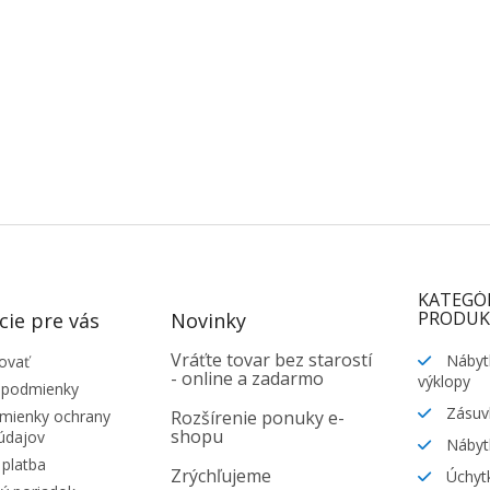
KATEGÓ
PRODUK
cie pre vás
Novinky
Vráťte tovar bez starostí
Nábyt
ovať
- online a zadarmo
výklopy
 podmienky
Zásuv
ienky ochrany
Rozšírenie ponuky e-
shopu
údajov
Nábyt
platba
Zrýchľujeme
Úchytk