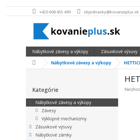
Prejsť na obsah
+420 608 455 499
objednavky@kovanieplus.sk
Nábytkové závesy a výkopy
Zásuvkové výsuvy
Domov
Nábytkové závesy a výkopy
HETTICH
BOČNÝ PANEL
HET
Preskočiť kategórie
Kategórie
Priemer
Neohod
Nábytkové závesy a výkopy
Závesy
Výklopné mechanizmy
Zásuvkové výsuvy
Nábytkové zámky