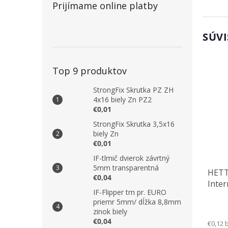
Prijímame online platby
SÚVI
Top 9 produktov
StrongFix Skrutka PZ ZH
4x16 biely Zn PZ2
€0,01
StrongFix Skrutka 3,5x16
biely Zn
€0,01
IF-tlmič dvierok závrtný
5mm transparentná
HETT
€0,04
Inter
IF-Flipper trn pr. EURO
rami
priemr 5mm/ dĺžka 8,8mm
zinok biely
€0,04
€0,12 