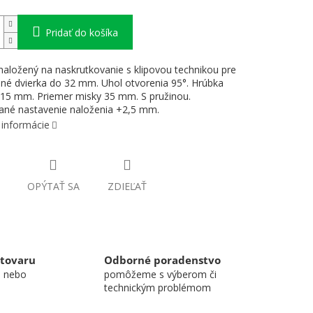
Pridať do košíka
naložený na naskrutkovanie s klipovou technikou pre
ané dvierka do 32 mm. Uhol otvorenia 95°. Hrúbka
 15 mm. Priemer misky 35 mm. S pružinou.
ané nastavenie naloženia +2,5 mm.
 informácie
OPÝTAŤ SA
ZDIEĽAŤ
 tovaru
Odborné poradenstvo
u nebo
pomôžeme s výberom či
technickým problémom