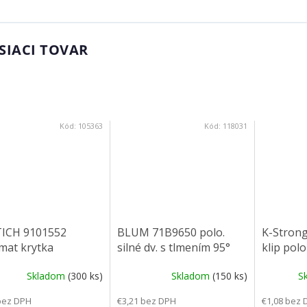
SIACI TOVAR
Kód:
105363
Kód:
118031
ICH 9101552
BLUM 71B9650 polo.
K-Strong
mat krytka
silné dv. s tlmením 95°
klip pol
enka
tlmenie 
Skladom
(300 ks)
Skladom
(150 ks)
S
skrutka 
bez DPH
€3,21 bez DPH
€1,08 bez 