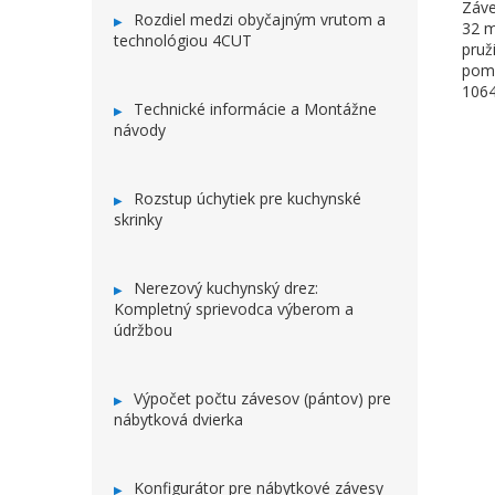
Záve
Rozdiel medzi obyčajným vrutom a
32 m
technológiou 4CUT
pruž
pomo
106
Technické informácie a Montážne
návody
Rozstup úchytiek pre kuchynské
skrinky
Nerezový kuchynský drez:
Kompletný sprievodca výberom a
údržbou
Výpočet počtu závesov (pántov) pre
nábytková dvierka
Konfigurátor pre nábytkové závesy