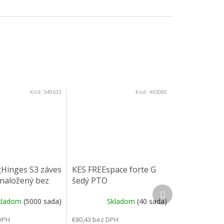
Kód:
549633
Kód:
465080
Hinges S3 záves
KES FREEspace forte G
onaložený bez
šedý PTO
Ďalší produkt
110°, podložka
kladom
(5000 sada)
Skladom
(40 sada)
exc.
DPH
€80,43 bez DPH