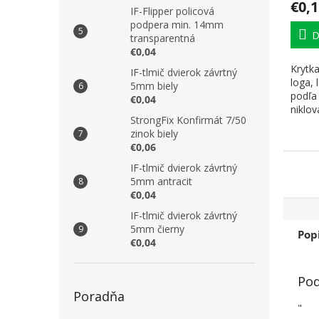
€0,1
IF-Flipper policová
podpera min. 14mm
D
transparentná
€0,04
Krytk
IF-tlmič dvierok závrtný
loga,
5mm biely
podľa
€0,04
niklov
StrongFix Konfirmát 7/50
zinok biely
€0,06
IF-tlmič dvierok závrtný
5mm antracit
€0,04
IF-tlmič dvierok závrtný
5mm čierny
Pop
€0,04
Pod
Poradňa
"