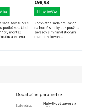
€98,93
šíka
Do košíka
 sada závesu S3 s
Kompletná sada pre výklop
 podložkou. Uhol
na horné skrinky bez použitia
 110°, montáž
závesov s minimalistickými
krutku a excentr
rozmermi kovania.
enie...
Integrovaný...
Dodatočné parametre
Nábytkové závesy a
Kategória
: