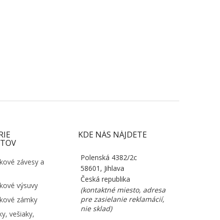
RIE
KDE NÁS NÁJDETE
TOV
Polenská 4382/2c
kové závesy a
58601, Jihlava
Česká republika
kové výsuvy
(kontaktné miesto, adresa
pre zasielanie reklamácií,
kové zámky
nie sklad)
y, vešiaky,