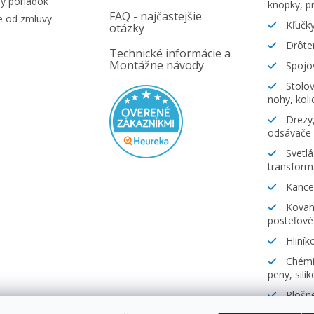
ý poriadok
knopky, pr
FAQ - najčastejšie
e od zmluvy
Kľučky
otázky
Drôte
Technické informácie a
Montážne návody
Spojov
Stolov
nohy, koli
Drezy,
odsávače
Svetlá
transform
Kancel
Kovani
posteľové
Hliník
Chémia
peny, sili
Plošné
lamináty