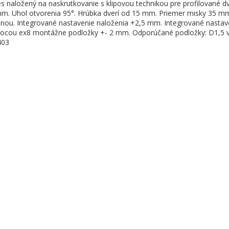
s naložený na naskrutkovanie s klipovou technikou pre profilované d
m. Uhol otvorenia 95°. Hrúbka dverí od 15 mm. Priemer misky 35 mm
inou. Integrované nastavenie naloženia +2,5 mm. Integrované nastav
cou ex8 montážne podložky +- 2 mm. Odporúčané podložky: D1,5 v
403