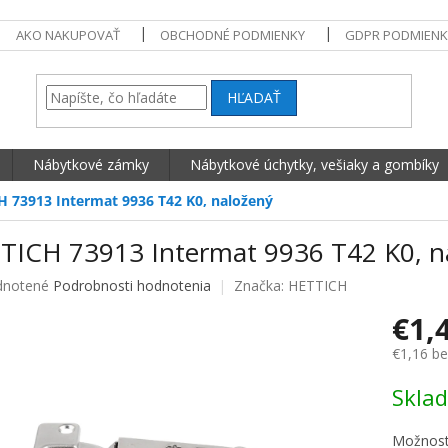
AKO NAKUPOVAŤ
OBCHODNÉ PODMIENKY
GDPR PODMIENK
HĽADAŤ
Nábytkové zámky
Nábytkové úchytky, vešiaky a gombíky
 73913 Intermat 9936 T42 K0, naložený
TICH 73913 Intermat 9936 T42 K0, n
né hodnotenie produktu je 0,0 z 5 hviezdičiek.
notené
Podrobnosti hodnotenia
Značka:
HETTICH
€1,
€1,16 b
Jednotko
Skla
Možnost