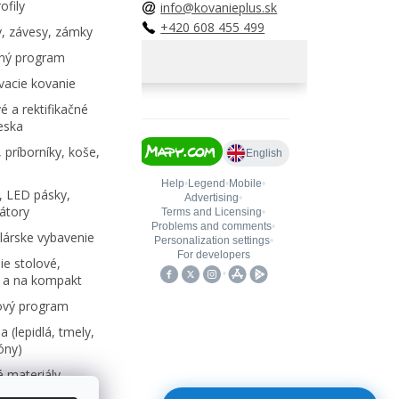
ofily
info@kovanieplus.sk
+420 608 455 499
, závesy, zámky
ný program
acie kovanie
é a rektifikačné
eska
 príborníky, koše,
, LED pásky,
átory
árske vybavenie
e stolové,
 a na kompakt
ový program
 (lepidlá, tmely,
kóny)
 materiály,