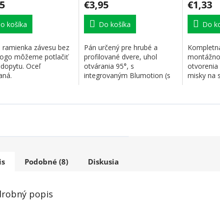
5
€3,95
€1,33
o košíka
Do košíka
Do ko
a ramienka závesu bez
Pán určený pre hrubé a
Kompletná
 logo môžeme potlačiť
profilované dvere, uhol
montážnou
 dopytu. Oceľ
otvárania 95°, s
otvorenia
aná.
integrovaným Blumotion (s
misky na s
možnosťou deaktivácie).
pre nastav
NIE...
is
Podobné (8)
Diskusia
robný popis