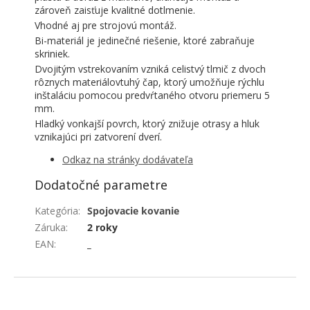
zároveň zaisťuje kvalitné dotlmenie.
Vhodné aj pre strojovú montáž.
Bi-materiál je jedinečné riešenie, ktoré zabraňuje
skriniek.
Dvojitým vstrekovaním vzniká celistvý tlmič z dvoch
rôznych materiálovtuhý čap, ktorý umožňuje rýchlu
inštaláciu pomocou predvŕtaného otvoru priemeru 5
mm.
Hladký vonkajší povrch, ktorý znižuje otrasy a hluk
vznikajúci pri zatvorení dverí.
Odkaz na stránky dodávateľa
Dodatočné parametre
Kategória
:
Spojovacie kovanie
Záruka
:
2 roky
EAN
:
_
ZÁPÄTIE