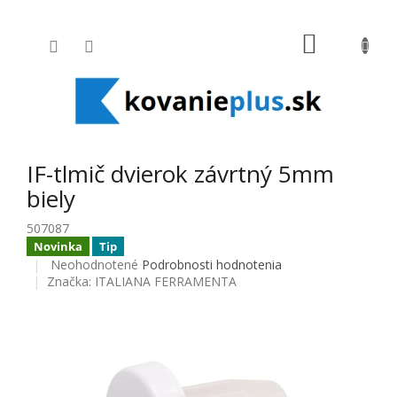
Prejsť na obsah
NÁKUPNÝ
IF-tlmič dvierok závrtný 5mm
biely
507087
Novinka
Tip
Priemerné hodnotenie produktu je 0,0 z 5 hviezdičiek.
Neohodnotené
Podrobnosti hodnotenia
Značka:
ITALIANA FERRAMENTA