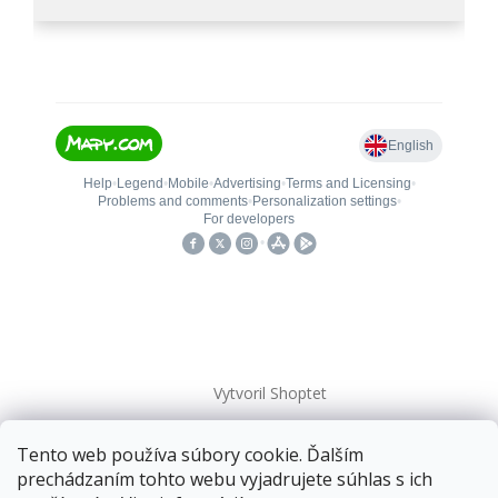
Vytvoril Shoptet
Tento web používa súbory cookie. Ďalším
Copyright 2026
kovanieplus
. Všetky práva vyhradené.
prechádzaním tohto webu vyjadrujete súhlas s ich