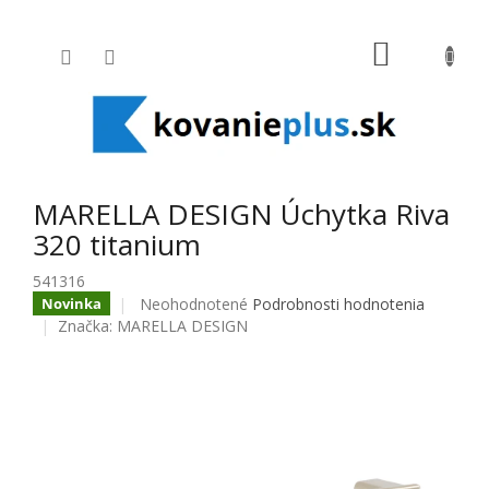
Prejsť na obsah
NÁKUPNÝ
MARELLA DESIGN Úchytka Riva
320 titanium
541316
Priemerné hodnotenie produktu je 0,0 z 5 hviezdič
Neohodnotené
Podrobnosti hodnotenia
Novinka
Značka:
MARELLA DESIGN