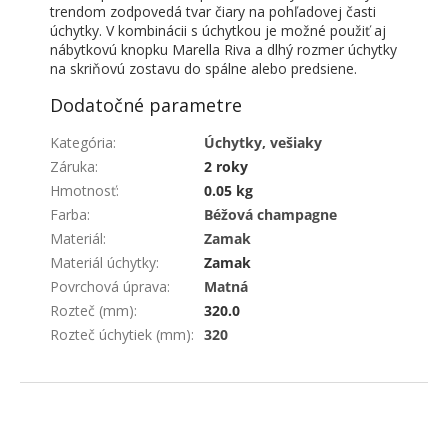
trendom zodpovedá tvar čiary na pohľadovej časti
úchytky. V kombinácii s úchytkou je možné použiť aj
nábytkovú knopku Marella Riva a dlhý rozmer úchytky
na skriňovú zostavu do spálne alebo predsiene.
Dodatočné parametre
Kategória
:
Úchytky, vešiaky
Záruka
:
2 roky
Hmotnosť
:
0.05 kg
Farba
:
Béžová champagne
Materiál
:
Zamak
Materiál úchytky
:
Zamak
Povrchová úprava
:
Matná
Rozteč (mm)
:
320.0
Rozteč úchytiek (mm)
:
320
ZÁPÄTIE