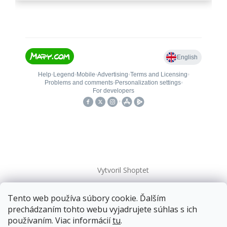
Vytvoril Shoptet
Tento web používa súbory cookie. Ďalším
Copyright 2026
kovanieplus
. Všetky práva vyhradené.
prechádzaním tohto webu vyjadrujete súhlas s ich
používaním. Viac informácií
tu
.