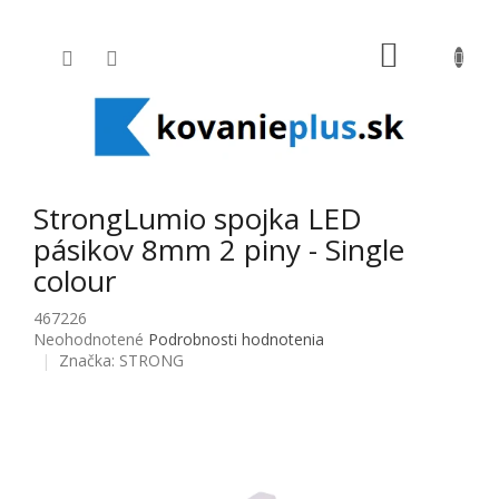
Prejsť na obsah
NÁKUPNÝ
StrongLumio spojka LED
pásikov 8mm 2 piny - Single
colour
467226
Priemerné hodnotenie produktu je 0,0 z 5 hviezdičiek.
Neohodnotené
Podrobnosti hodnotenia
Značka:
STRONG