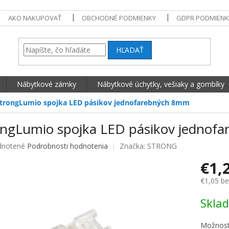
AKO NAKUPOVAŤ
OBCHODNÉ PODMIENKY
GDPR PODMIENK
HĽADAŤ
Nábytkové zámky
Nábytkové úchytky, vešiaky a gombíky
trongLumio spojka LED pásikov jednofarebných 8mm
ongLumio spojka LED pásikov jednof
né hodnotenie produktu je 0,0 z 5 hviezdičiek.
notené
Podrobnosti hodnotenia
Značka:
STRONG
€1,
€1,05 b
Jednotko
Skla
Možnost