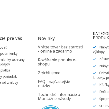
KATEGÓ
PRODUK
cie pre vás
Novinky
Vráťte tovar bez starostí
Nábyt
ovať
- online a zadarmo
výklopy
 podmienky
Zásuv
ienky ochrany
Rozšírenie ponuky e-
shopu
údajov
Nábyt
platba
Zrýchľujeme
Úchytk
ý poriadok
knopky, pr
FAQ - najčastejšie
e od zmluvy
Kľučky
otázky
Drôte
Technické informácie a
Montážne návody
Spojov
Stolov