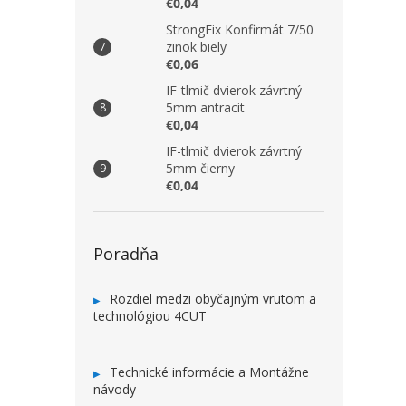
€0,04
StrongFix Konfirmát 7/50
zinok biely
€0,06
IF-tlmič dvierok závrtný
5mm antracit
€0,04
IF-tlmič dvierok závrtný
5mm čierny
€0,04
Poradňa
Rozdiel medzi obyčajným vrutom a
technológiou 4CUT
Technické informácie a Montážne
návody