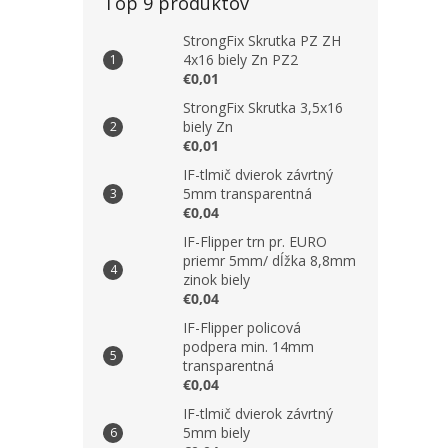
Top 9 produktov
StrongFix Skrutka PZ ZH
4x16 biely Zn PZ2
€0,01
StrongFix Skrutka 3,5x16
biely Zn
€0,01
IF-tlmič dvierok závrtný
5mm transparentná
€0,04
IF-Flipper trn pr. EURO
priemr 5mm/ dĺžka 8,8mm
zinok biely
€0,04
IF-Flipper policová
podpera min. 14mm
transparentná
€0,04
IF-tlmič dvierok závrtný
5mm biely