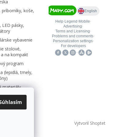
eska
 príborníky, koše,
, LED pásky,
átory
árske vybavenie
e stolové,
 a na kompakt
ový program
 (lepidlá, tmely,
kóny)
 materiály,
Súhlasím
Vytvoril Shoptet