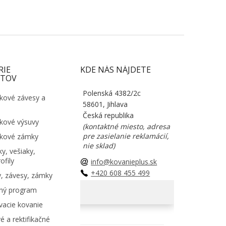
RIE
KDE NÁS NÁJDETE
TOV
Polenská 4382/2c
kové závesy a
58601, Jihlava
Česká republika
kové výsuvy
(kontaktné miesto, adresa
pre zasielanie reklamácií,
kové zámky
nie sklad)
y, vešiaky,
ofily
info@kovanieplus.sk
+420 608 455 499
, závesy, zámky
ný program
acie kovanie
é a rektifikačné