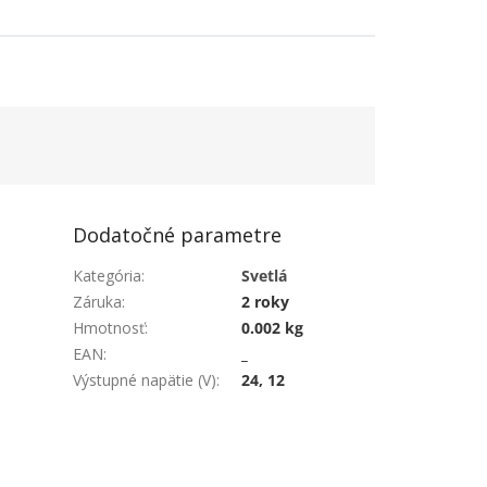
Dodatočné parametre
Kategória
:
Svetlá
Záruka
:
2 roky
Hmotnosť
:
0.002 kg
EAN
:
_
Výstupné napätie (V)
:
24, 12