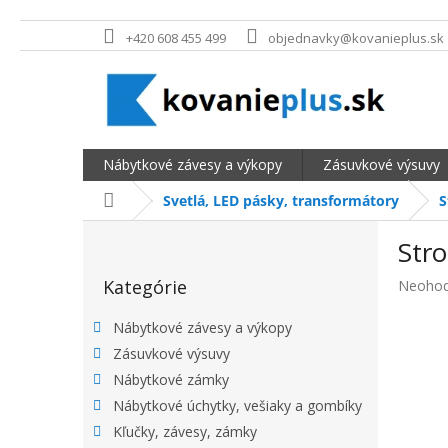
Prejsť na obsah
+420 608 455 499
objednavky@kovanieplus.sk
Nábytkové závesy a výkopy
Zásuvkové výsuvy
Domov
Svetlá, LED pásky, transformátory
S
BOČNÝ PANEL
Str
Preskočiť kategórie
Kategórie
Priemer
Neohod
Nábytkové závesy a výkopy
Zásuvkové výsuvy
Nábytkové zámky
Nábytkové úchytky, vešiaky a gombíky
Kľučky, závesy, zámky