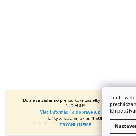
Tento web 
Doprava zadarmo
pre balíkové zásielky v hodnote nad
prechádzan
120 EUR*
.
ich používa
Viac informácií o doprave a platbe.
Balíky zasielame už od
4 EUR
.
Copyright 2026
kovanieplus
. Všetky práva vyhradené
ZRÝCHĽUJEME.
Nastave