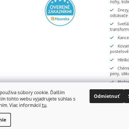
nohy, koli
Drezy,
odsávače
Svetlá
transform
Kancel
Kovani
posteľové
Hliník
Chémia
peny, sili
Plošné
lamináty
používa súbory cookie. Ďalším
Odmietnuť
ím tohto webu vyjadrujete súhlas s
ním. Viac informácií
tu
.
.
nie