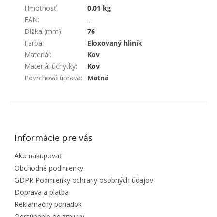
Hmotnosť
:
0.01 kg
EAN
:
_
Dĺžka (mm)
:
76
Farba
:
Eloxovaný hliník
Materiál
:
Kov
Materiál úchytky
:
Kov
Povrchová úprava
:
Matná
ZÁPÄTIE
Informácie pre vás
Ako nakupovať
Obchodné podmienky
GDPR Podmienky ochrany osobných údajov
Doprava a platba
Reklamačný poriadok
Odstúpenie od zmluvy