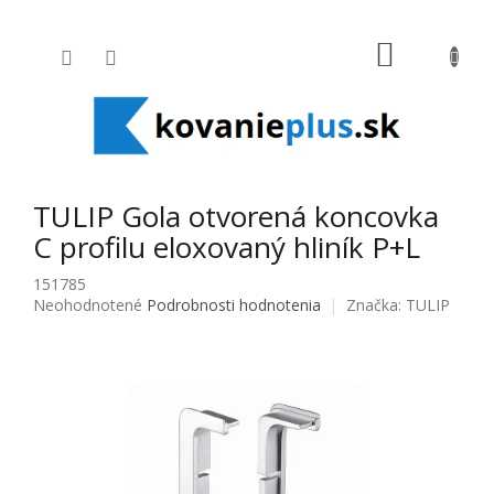
Prejsť na obsah
NÁKUPNÝ
TULIP Gola otvorená koncovka
C profilu eloxovaný hliník P+L
151785
Priemerné hodnotenie produktu je 0,0 z 5 hviezdičiek.
Neohodnotené
Podrobnosti hodnotenia
Značka:
TULIP