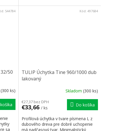
ód:
544784
Kód:
497684
 32/50
TULIP Úchytka Tine 960/1000 dub
lakovaný
m
(300 ks)
Skladom
(300 ks)
€27,37 bez DPH
košíka
Do košíka
€33,66
/ ks
penie
Profilová úchytka v tvare písmena L z
hytky
dubového dreva pre dobré uchopenie
re sa
má nadčasový tvar. Minimalistický