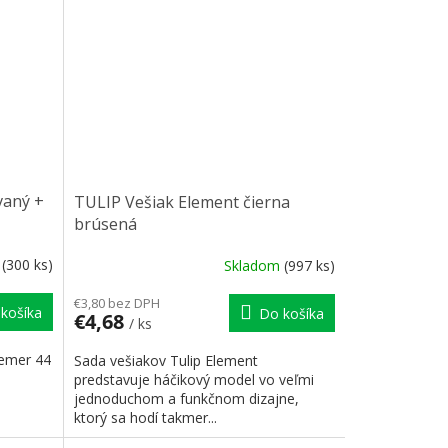
vaný +
TULIP Vešiak Element čierna
brúsená
m
(300 ks)
Skladom
(997 ks)
€3,80 bez DPH
košíka
Do košíka
€4,68
/ ks
iemer 44
Sada vešiakov Tulip Element
predstavuje háčikový model vo veľmi
jednoduchom a funkčnom dizajne,
ktorý sa hodí takmer...