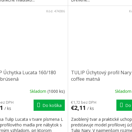
Kód:
474386
K
P Úchytka Lucata 160/180
TULIP Úchytový profil Nary
 brúsená
coffee matná
Skladom
(1000 ks)
Sklado
bez DPH
€1,72 bez DPH
Do košíka
Do 
91
€2,11
/ ks
/ ks
ka Tulip Lucata v tvare písmena L
Zaoblený tvar a praktické ucho
 profilového madla pre nábytok s
predstavuje model profilovej úc
ným vzhľadom, pri ktorom
Tulip Nary. V najmenšom rozme