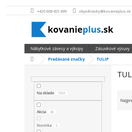
Prejsť na obsah
+420 608 455 499
objednavky@kovanieplus.sk
Nábytkové závesy a výkopy
Zásuvkové výsuvy
Domov
Predávané značky
TULIP
BOČNÝ PANEL
TUL
RADEN
Na sklade
1557
Najpr
Akcia
36
VÝPIS
Novinka
0