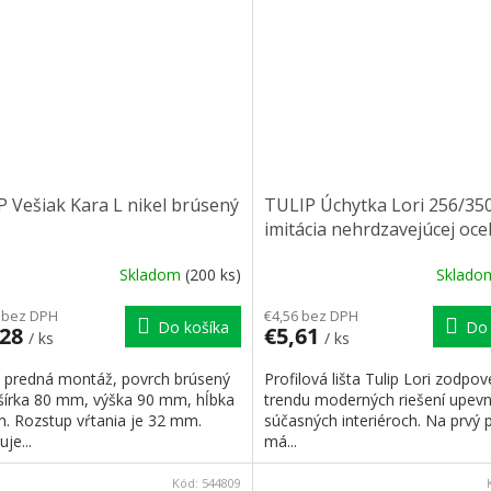
 Vešiak Kara L nikel brúsený
TULIP Úchytka Lori 256/35
imitácia nehrdzavejúcej oce
Skladom
(200 ks)
Sklad
 bez DPH
€4,56 bez DPH
Do košíka
Do 
,28
€5,61
/ ks
/ ks
k predná montáž, povrch brúsený
Profilová lišta Tulip Lori zodpo
, šírka 80 mm, výška 90 mm, hĺbka
trendu moderných riešení upevn
. Rozstup vŕtania je 32 mm.
súčasných interiéroch. Na prvý 
je...
má...
Kód:
544809