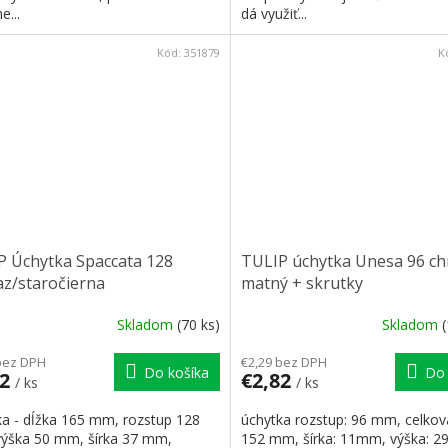
...
dá využiť...
Kód:
351879
K
P Úchytka Spaccata 128
TULIP úchytka Unesa 96 c
az/staročierna
matný + skrutky
Skladom
(70 ks)
Skladom
bez DPH
€2,29 bez DPH
Do košíka
Do 
72
€2,82
/ ks
/ ks
ka - dĺžka 165 mm, rozstup 128
úchytka rozstup: 96 mm, celkov
ýška 50 mm, šírka 37 mm,
152 mm, šírka: 11mm, výška: 2