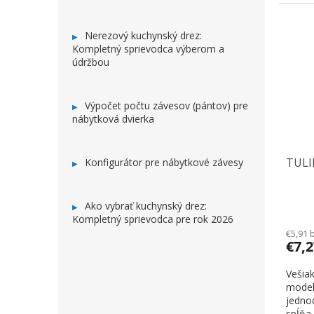
Nerezový kuchynský drez:
Kompletný sprievodca výberom a
údržbou
Výpočet počtu závesov (pántov) pre
nábytková dvierka
TULIP
Konfigurátor pre nábytkové závesy
Ako vybrať kuchynský drez:
Kompletný sprievodca pre rok 2026
€5,91 
€7,
Vešiak
model
jedno
spĺňa 