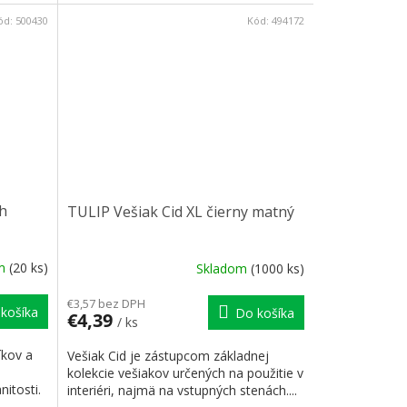
ód:
500430
Kód:
494172
ch
TULIP Vešiak Cid XL čierny matný
om
(20 ks)
Skladom
(1000 ks)
€3,57 bez DPH
košíka
Do košíka
€4,39
/ ks
íkov a
Vešiak Cid je zástupcom základnej
kolekcie vešiakov určených na použitie v
itosti.
interiéri, najmä na vstupných stenách....