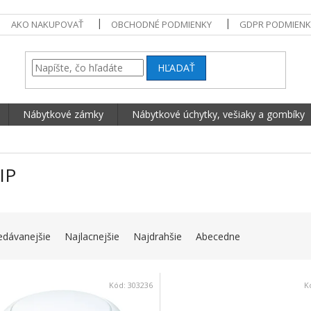
AKO NAKUPOVAŤ
OBCHODNÉ PODMIENKY
GDPR PODMIENK
HĽADAŤ
Nábytkové zámky
Nábytkové úchytky, vešiaky a gombíky
IP
IE PRODUKTOV
edávanejšie
Najlacnejšie
Najdrahšie
Abecedne
 PRODUKTOV
Kód:
303236
K