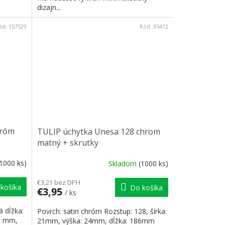
dizajn...
ód:
157529
Kód:
35412
hróm
TULIP úchytka Unesa 128 chrom
matný + skrutky
(1000 ks)
Skladom
(1000 ks)
€3,21 bez DPH
košíka
Do košíka
€3,95
/ ks
á dĺžka:
Povrch: satin chróm Rozstup: 128, šírka:
9 mm,
21mm, výška: 24mm, dĺžka: 186mm