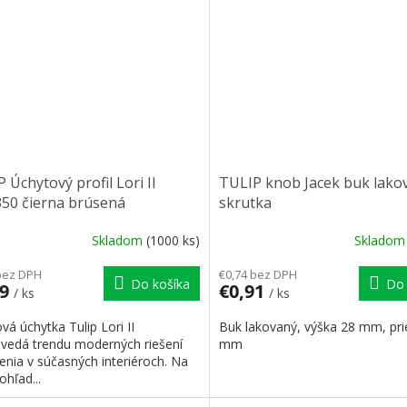
 Úchytový profil Lori II
TULIP knob Jacek buk lako
350 čierna brúsená
skrutka
Skladom
(1000 ks)
Sklado
bez DPH
€0,74 bez DPH
Do košíka
Do 
09
€0,91
/ ks
/ ks
ová úchytka Tulip Lori II
Buk lakovaný, výška 28 mm, pr
vedá trendu moderných riešení
mm
enia v súčasných interiéroch. Na
ohľad...