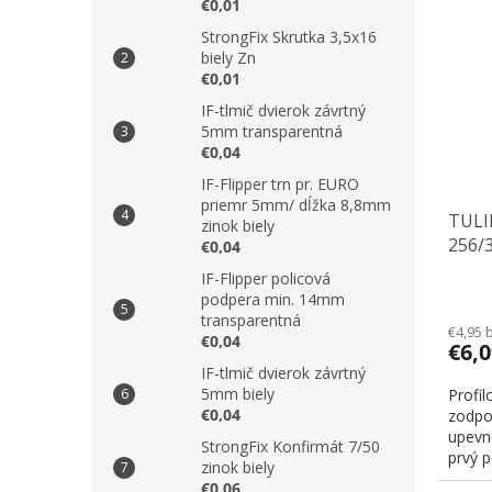
€0,01
StrongFix Skrutka 3,5x16
biely Zn
€0,01
IF-tlmič dvierok závrtný
5mm transparentná
€0,04
IF-Flipper trn pr. EURO
priemr 5mm/ dĺžka 8,8mm
TULIP
zinok biely
256/
€0,04
IF-Flipper policová
podpera min. 14mm
transparentná
€4,95 
€0,04
€6,
IF-tlmič dvierok závrtný
5mm biely
Profil
€0,04
zodpo
upevn
StrongFix Konfirmát 7/50
prvý p
zinok biely
€0,06