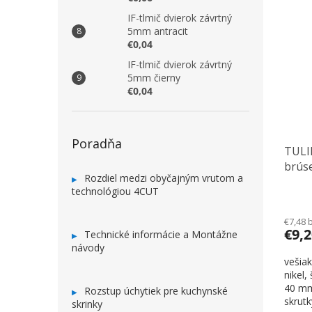
IF-tlmič dvierok závrtný
5mm antracit
€0,04
IF-tlmič dvierok závrtný
5mm čierny
€0,04
Poradňa
TULIP
brús
Rozdiel medzi obyčajným vrutom a
technológiou 4CUT
€7,48 
€9,
Technické informácie a Montážne
návody
vešia
nikel
40 mm
Rozstup úchytiek pre kuchynské
skrutk
skrinky