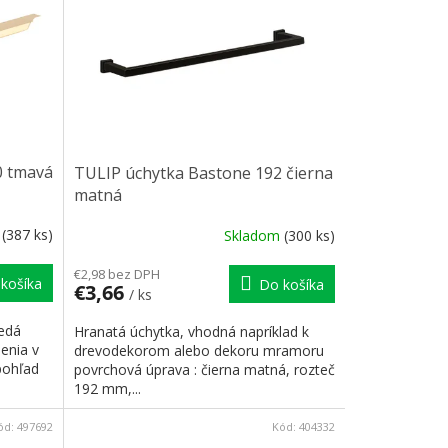
0 tmavá
TULIP úchytka Bastone 192 čierna
matná
m
(387 ks)
Skladom
(300 ks)
€2,98 bez DPH
košíka
Do košíka
€3,66
/ ks
vedá
Hranatá úchytka, vhodná napríklad k
enia v
drevodekorom alebo dekoru mramoru
pohľad
povrchová úprava : čierna matná, rozteč
192 mm,...
ód:
497692
Kód:
404332