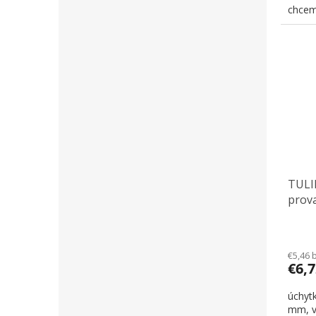
chceme
TULI
prov
€5,46 
€6,
úchyt
mm, v