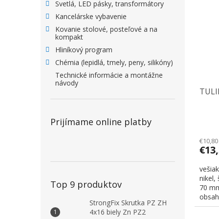
Svetlá, LED pásky, transformátory
Kancelárske vybavenie
Kovanie stolové, posteľové a na
kompakt
Hliníkový program
Chémia (lepidlá, tmely, peny, silikóny)
Technické informácie a montážne
návody
TULIP
Prijímame online platby
€10,80
€13
vešia
nikel
Top 9 produktov
70 mm
obsahu
StrongFix Skrutka PZ ZH
4x16 biely Zn PZ2