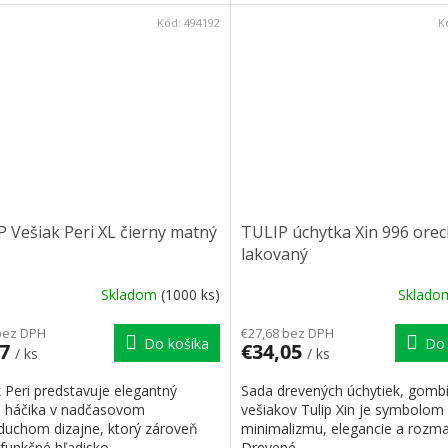
Kód:
494192
K
 Vešiak Peri XL čierny matný
TULIP úchytka Xin 996 ore
lakovaný
Skladom
(1000 ks)
Sklad
bez DPH
€27,68 bez DPH
Do košíka
Do 
27
€34,05
/ ks
/ ks
 Peri predstavuje elegantný
Sada drevených úchytiek, gomb
 háčika v nadčasovom
vešiakov Tulip Xin je symbolom
duchom dizajne, ktorý zároveň
minimalizmu, elegancie a rozman
funkčné hľadisko...
Drevené...