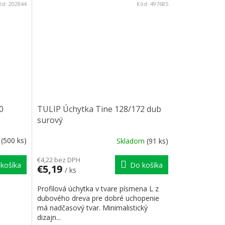
ód:
202844
Kód:
497685
0
TULIP Úchytka Tine 128/172 dub
surový
m
(500 ks)
Skladom
(91 ks)
€4,22 bez DPH
košíka
Do košíka
€5,19
/ ks
Profilová úchytka v tvare písmena L z
dubového dreva pre dobré uchopenie
má nadčasový tvar. Minimalistický
dizajn...