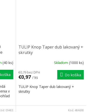
0
TULIP Knop Taper dub lakovaný +
le
skrutky
om
(40 ks)
Skladom
(1000 ks)
€0,79 bez DPH
košíka
Do košíka
€0,97
/ ks
vedá
TULIP Knop Taper dub lakovaný +
enia v
skrutky
pohľad
Kód:
09403
Kód:
484698