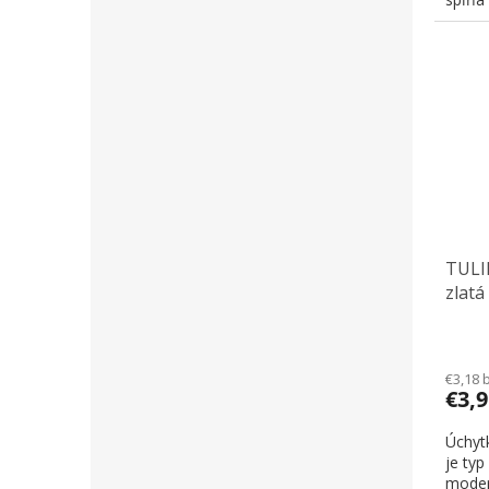
TULI
zlatá
€3,18 
€3,
Úchyt
je typ
moder