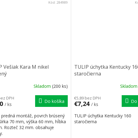
Kód:
284989
K
 Vešiak Kara M nikel
TULIP úchytka Kentucky 16
ený
staročierna
Skladom
(200 ks)
Sklado
bez DPH
€5,89 bez DPH
Do košíka
Do 
20
€7,24
/ ks
/ ks
k predná montáž, povrch brúsený
TULIP úchytka Kentucky 160
, šírka 70 mm, výška 60 mm, hĺbka
staročierna
. Rozteč 32 mm. obsahuje
y.