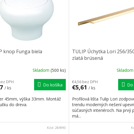
P knop Funga biela
TULIP Úchytka Lori 256/35
zlatá brúsená
Skladom
(500 ks)
Sklado
bez DPH
€4,56 bez DPH
Do košíka
Do 
07
€5,61
/ ks
/ ks
er 45mm, výška 33mm. Montáž
Profilová lišta Tulip Lori zodpo
utku do dreva.
trendu moderných riešení upevn
súčasných interiéroch. Na prvý 
má...
Kód:
284990
K