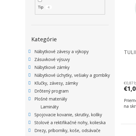
Tip
4
Preskočiť kategórie
Kategórie
Nábytkové závesy a výkopy
TULI
Zásuvkové výsuvy
Nábytkové zámky
Nábytkové úchytky, vešiaky a gombíky
€0,87 
Kľučky, závesy, zámky
€1,
Drôtený program
Plošné materiály
Priem
na skr
Lamináty
Spojovacie kovanie, skrutky, kolíky
Stolové a rektifikačné nohy, kolieska
Drezy, príborníky, koše, odsávače