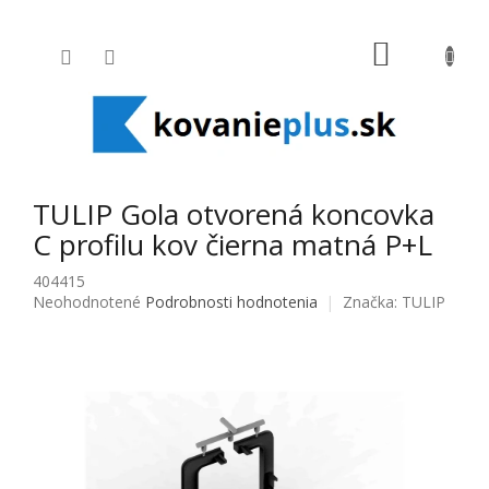
Prejsť na obsah
NÁKUPNÝ
TULIP Gola otvorená koncovka
C profilu kov čierna matná P+L
404415
Priemerné hodnotenie produktu je 0,0 z 5 hviezdičiek.
Neohodnotené
Podrobnosti hodnotenia
Značka:
TULIP