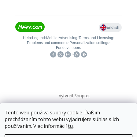
Vytvoril Shoptet
Tento web používa súbory cookie. Ďalším
Copyright 2026
kovanieplus
. Všetky práva vyhradené.
prechádzaním tohto webu vyjadrujete súhlas s ich
používaním. Viac informácií
tu
.
Doprava zadarmo
pre balíkové zásielky v hodnote