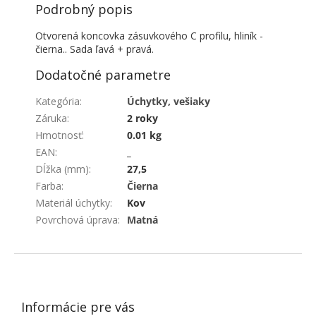
Podrobný popis
Otvorená koncovka zásuvkového C profilu, hliník -
čierna.. Sada ľavá + pravá.
Dodatočné parametre
Kategória
:
Úchytky, vešiaky
Záruka
:
2 roky
Hmotnosť
:
0.01 kg
EAN
:
_
Dĺžka (mm)
:
27,5
Farba
:
Čierna
Materiál úchytky
:
Kov
Povrchová úprava
:
Matná
ZÁPÄTIE
Informácie pre vás