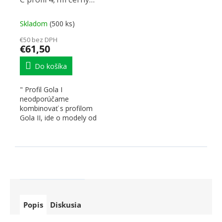
matný
Skladom
(500 ks)
€50 bez DPH
€61,50
Do košíka
" Profil Gola I
neodporúčame
kombinovať s profilom
Gola II, ide o modely od
rôznych výrobcov Videá...
Popis
Diskusia