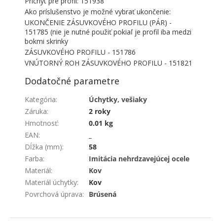
Príchyt pre profil: 151938
Ako príslušenstvo je možné vybrať ukončenie:
UKONČENIE ZÁSUVKOVÉHO PROFILU (PÁR) -
151785 (nie je nutné použiť pokiaľ je profil iba medzi
bokmi skrinky
ZÁSUVKOVÉHO PROFILU - 151786
VNÚTORNÝ ROH ZÁSUVKOVÉHO PROFILU - 151821
Dodatočné parametre
Kategória
:
Úchytky, vešiaky
Záruka
:
2 roky
Hmotnosť
:
0.01 kg
EAN
:
_
Dĺžka (mm)
:
58
Farba
:
Imitácia nehrdzavejúcej ocele
Materiál
:
Kov
Materiál úchytky
:
Kov
Povrchová úprava
:
Brúsená