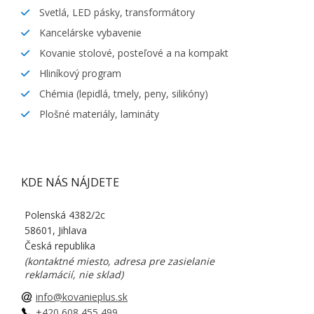
Svetlá, LED pásky, transformátory
Kancelárske vybavenie
Kovanie stolové, posteľové a na kompakt
Hliníkový program
Chémia (lepidlá, tmely, peny, silikóny)
Plošné materiály, lamináty
KDE NÁS NÁJDETE
Polenská 4382/2c
58601, Jihlava
Česká republika
(kontaktné miesto, adresa pre zasielanie
reklamácií, nie sklad)
info@kovanieplus.sk
+420 608 455 499