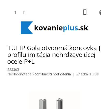
Prejsť na obsah
NÁKUPNÝ
TULIP Gola otvorená koncovka J
profilu imitácia nehrdzavejúcej
ocele P+L
228305
Priemerné hodnotenie produktu je 0,0 z 5 hviezdičiek.
Neohodnotené
Podrobnosti hodnotenia
Značka:
TULIP