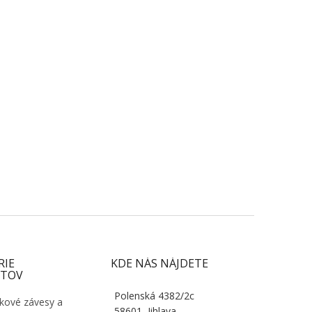
RIE
KDE NÁS NÁJDETE
TOV
Polenská 4382/2c
kové závesy a
58601, Jihlava