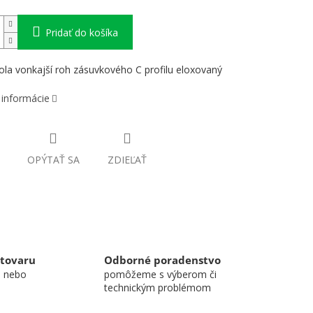
Pridať do košíka
la vonkajší roh zásuvkového C profilu eloxovaný
 informácie
OPÝTAŤ SA
ZDIEĽAŤ
 tovaru
Odborné poradenstvo
u nebo
pomôžeme s výberom či
technickým problémom