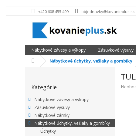
Prejsť na obsah
+420 608 455 499
objednavky@kovanieplus.sk
Nábytkové závesy a výkopy
Zásuvkové výsuvy
Domov
Nábytkové úchytky, vešiaky a gombíky
BOČNÝ PANEL
TULI
Preskočiť kategórie
Kategórie
Priemer
Neohod
Nábytkové závesy a výkopy
Zásuvkové výsuvy
Nábytkové zámky
Nábytkové úchytky, vešiaky a gombíky
Úchytky