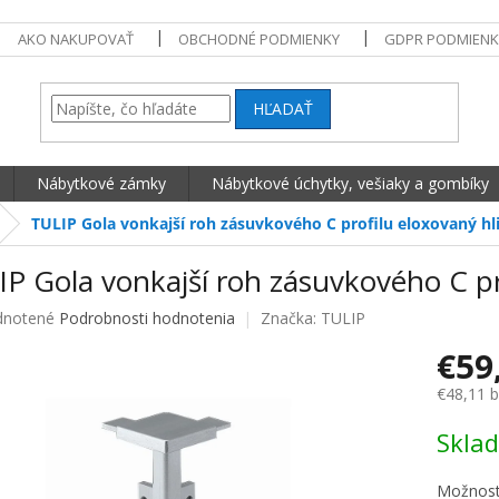
AKO NAKUPOVAŤ
OBCHODNÉ PODMIENKY
GDPR PODMIENK
HĽADAŤ
Nábytkové zámky
Nábytkové úchytky, vešiaky a gombíky
TULIP Gola vonkajší roh zásuvkového C profilu eloxovaný hl
P Gola vonkajší roh zásuvkového C pro
né hodnotenie produktu je 0,0 z 5 hviezdičiek.
notené
Podrobnosti hodnotenia
Značka:
TULIP
€59
€48,11 
Jednotko
Skla
Možnost