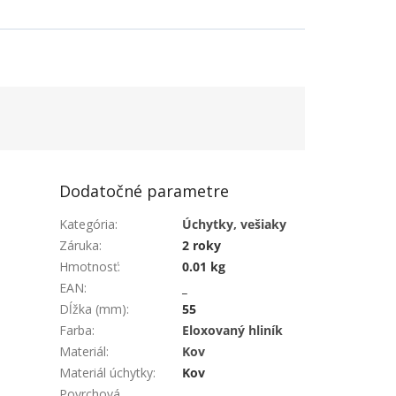
Dodatočné parametre
Kategória
:
Úchytky, vešiaky
Záruka
:
2 roky
Hmotnosť
:
0.01 kg
EAN
:
_
Dĺžka (mm)
:
55
Farba
:
Eloxovaný hliník
Materiál
:
Kov
Materiál úchytky
:
Kov
Povrchová