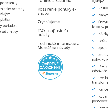
- online a zadarmo
výklopy
 podmienky
Zásuv
ienky ochrany
Rozšírenie ponuky e-
shopu
údajov
Nábyt
platba
Zrýchľujeme
Úchytk
ý poriadok
knopky, pr
FAQ - najčastejšie
e od zmluvy
Kľučky
otázky
Drôte
Technické informácie a
Montážne návody
Spojov
Stolov
nohy, koli
Drezy,
odsávače
Svetlá
transform
Kancel
Kovani
posteľové
Hliník