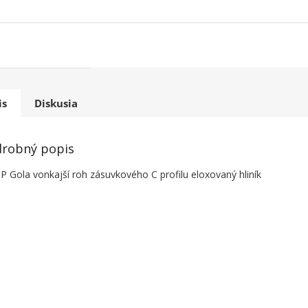
is
Diskusia
robný popis
P Gola vonkajší roh zásuvkového C profilu eloxovaný hliník