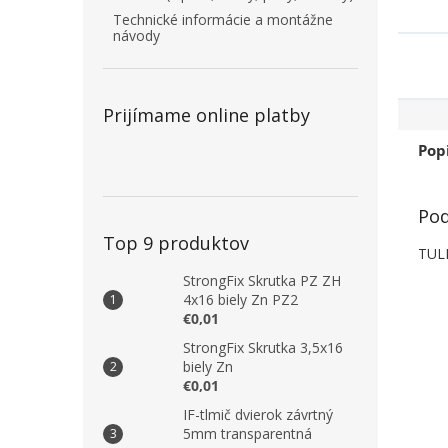
Technické informácie a montážne
návody
Prijímame online platby
Pop
Pod
Top 9 produktov
TULI
StrongFix Skrutka PZ ZH
4x16 biely Zn PZ2
€0,01
StrongFix Skrutka 3,5x16
biely Zn
€0,01
IF-tlmič dvierok závrtný
5mm transparentná