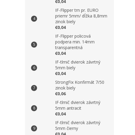
€0,04
IF-Flipper trn pr. EURO
priemr 5mm/ dĺžka 8,8mm
zinok biely
€0,04
IF-Flipper policová
podpera min. 14mm
transparentná
€0,04
IF-tlmič dvierok závrtný
5mm biely
€0,04
StrongFix Konfirmát 7/50
zinok biely
€0,06
IF-tlmič dvierok závrtný
5mm antracit
€0,04
IF-tlmič dvierok závrtný
5mm čierny
€0,04