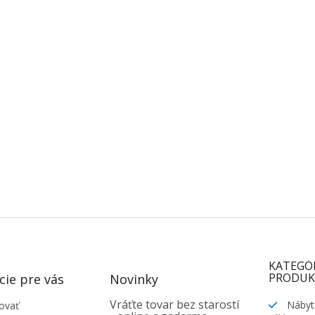
KATEGÓ
PRODUK
cie pre vás
Novinky
Vráťte tovar bez starostí
Nábyt
ovať