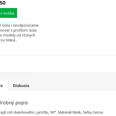
,50
o košíka
fil Gola I neodporúčame
novať s profilom Gola
e o modely od rôznych
ov Videá...
is
Diskusia
robný popis
ajší roh dvierkového J profilu, 90°. Materiál hliník, farba čierna.