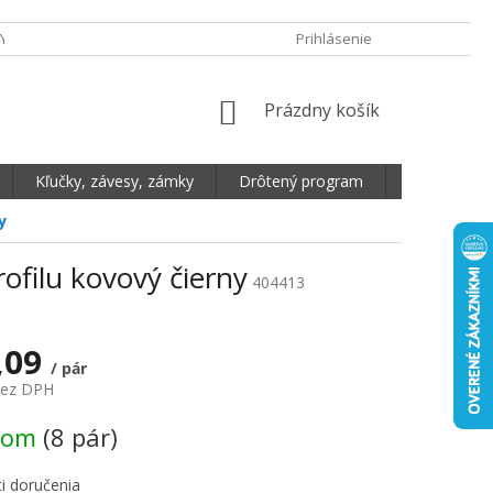
Y OCHRANY OSOBNÝCH ÚDAJOV
DOPRAVA A PLATBA
Prihlásenie
REKLAMA
NÁKUPNÝ KOŠÍK
Prázdny košík
Kľučky, závesy, zámky
Drôtený program
Plošné mate
y
ofilu kovový čierny
404413
,09
/ pár
bez DPH
vá cena:
dom
(8 pár)
i doručenia