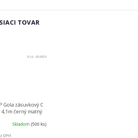
SIACI TOVAR
Kód:
404404
P Gola zásuvkový C
l 4,1m černý matný
Skladom
(500 ks)
ez DPH