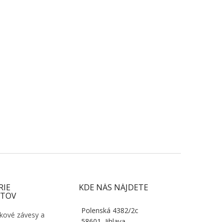
RIE
KDE NÁS NÁJDETE
TOV
Polenská 4382/2c
kové závesy a
58601, Jihlava