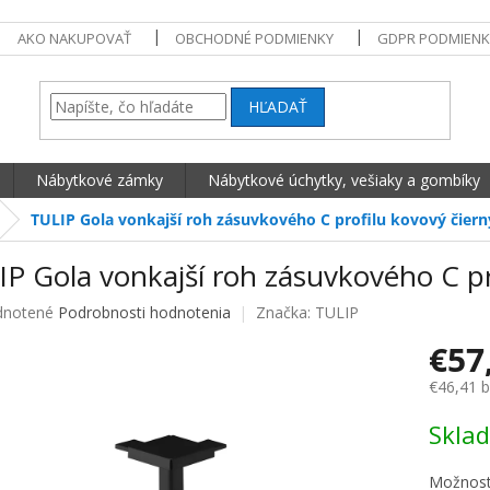
AKO NAKUPOVAŤ
OBCHODNÉ PODMIENKY
GDPR PODMIENK
HĽADAŤ
Nábytkové zámky
Nábytkové úchytky, vešiaky a gombíky
TULIP Gola vonkajší roh zásuvkového C profilu kovový čiern
P Gola vonkajší roh zásuvkového C pr
né hodnotenie produktu je 0,0 z 5 hviezdičiek.
notené
Podrobnosti hodnotenia
Značka:
TULIP
€57
€46,41 
Jednotko
Skla
Možnost