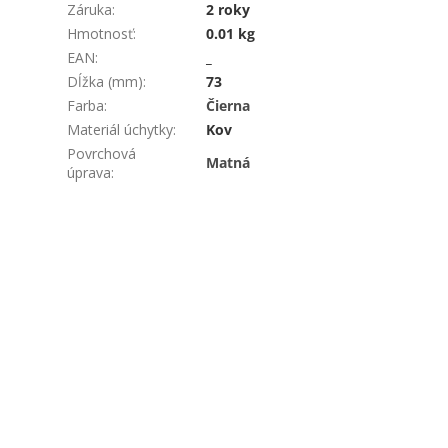
Záruka
:
2 roky
Hmotnosť
:
0.01 kg
EAN
:
_
Dĺžka (mm)
:
73
Farba
:
Čierna
Materiál úchytky
:
Kov
Povrchová
Matná
úprava
: