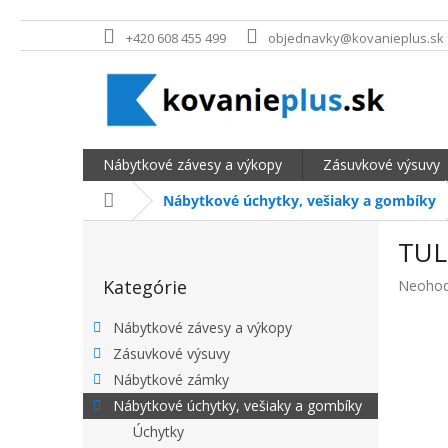
Prejsť na obsah
+420 608 455 499
objednavky@kovanieplus.sk
Nábytkové závesy a výkopy
Zásuvkové výsuvy
Domov
Nábytkové úchytky, vešiaky a gombíky
BOČNÝ PANEL
TULI
Preskočiť kategórie
Kategórie
Priemer
Neohod
Nábytkové závesy a výkopy
Zásuvkové výsuvy
Nábytkové zámky
Nábytkové úchytky, vešiaky a gombíky
Úchytky