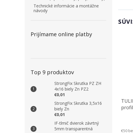
Technické informácie a montážne
návody
SÚVI
Prijímame online platby
Top 9 produktov
StrongFix Skrutka PZ ZH
4x16 biely Zn PZ2
€0,01
TULI
StrongFix Skrutka 3,5x16
profi
biely Zn
€0,01
IF-tlmič dvierok závrtný
5mm transparentná
€50 b