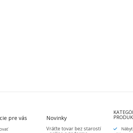
KATEGÓ
PRODUK
cie pre vás
Novinky
Vráťte tovar bez starostí
Nábyt
ovať