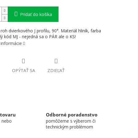
Pridať do košíka
roh dvierkového J profilu, 90°. Materiál hliník, farba
Zlý kód MJ - nejedná sa o PÁR ale o KS!
 informácie
OPÝTAŤ SA
ZDIEĽAŤ
 tovaru
Odborné poradenstvo
u nebo
pomôžeme s výberom či
technickým problémom