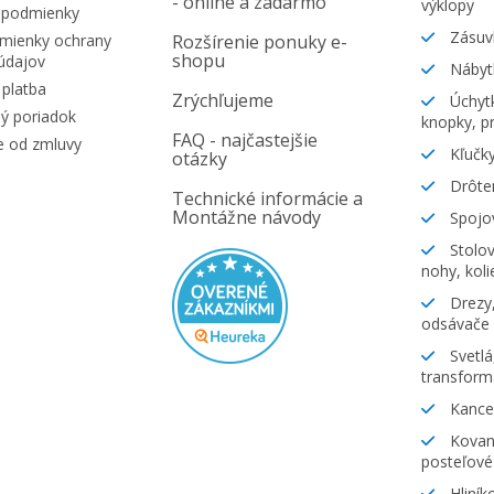
- online a zadarmo
výklopy
 podmienky
Zásuv
ienky ochrany
Rozšírenie ponuky e-
shopu
údajov
Nábyt
platba
Zrýchľujeme
Úchytk
ý poriadok
knopky, pr
FAQ - najčastejšie
e od zmluvy
Kľučky
otázky
Drôte
Technické informácie a
Montážne návody
Spojov
Stolov
nohy, koli
Drezy,
odsávače
Svetlá
transform
Kancel
Kovani
posteľové
Hliník