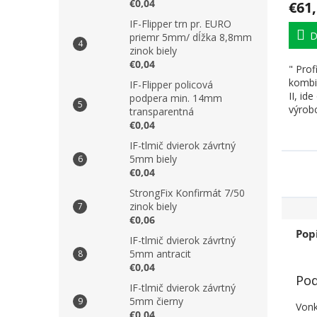
€0,04
€61
IF-Flipper trn pr. EURO
D
priemr 5mm/ dĺžka 8,8mm
zinok biely
€0,04
" Pro
kombi
IF-Flipper policová
II, id
podpera min. 14mm
výrobc
transparentná
€0,04
IF-tlmič dvierok závrtný
5mm biely
€0,04
StrongFix Konfirmát 7/50
zinok biely
€0,06
Pop
IF-tlmič dvierok závrtný
5mm antracit
€0,04
Pod
IF-tlmič dvierok závrtný
5mm čierny
Vonk
€0,04