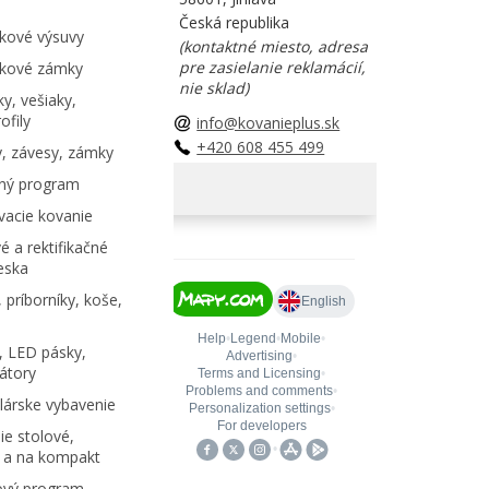
Česká republika
kové výsuvy
(kontaktné miesto, adresa
pre zasielanie reklamácií,
kové zámky
nie sklad)
y, vešiaky,
ofily
info@kovanieplus.sk
+420 608 455 499
, závesy, zámky
ný program
acie kovanie
é a rektifikačné
eska
 príborníky, koše,
, LED pásky,
átory
árske vybavenie
e stolové,
 a na kompakt
ový program