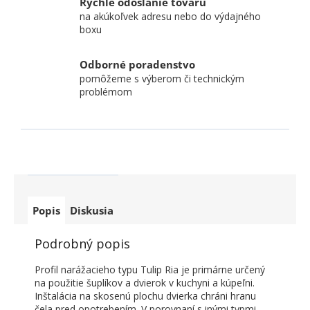
Rýchle odoslanie tovaru
na akúkoľvek adresu nebo do výdajného
boxu
Odborné poradenstvo
pomôžeme s výberom či technickým
problémom
Popis
Diskusia
Podrobný popis
Profil narážacieho typu Tulip Ria je primárne určený
na použitie šuplíkov a dvierok v kuchyni a kúpeľni.
Inštalácia na skosenú plochu dvierka chráni hranu
čela pred opotrebením. V porovnaní s inými typmi