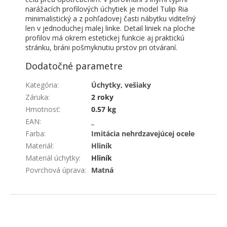
narážacích profilových úchytiek je model Tulip Ria
minimalistický a z pohľadovej časti nábytku viditeľný
len v jednoduchej malej linke. Detail liniek na ploche
profilov má okrem estetickej funkcie aj praktickú
stránku, bráni pošmyknutiu prstov pri otváraní.
Dodatočné parametre
Kategória
:
Úchytky, vešiaky
Záruka
:
2 roky
Hmotnosť
:
0.57 kg
EAN
:
_
Farba
:
Imitácia nehrdzavejúcej ocele
Materiál
:
Hliník
Materiál úchytky
:
Hliník
Povrchová úprava
:
Matná
ZÁPÄTIE