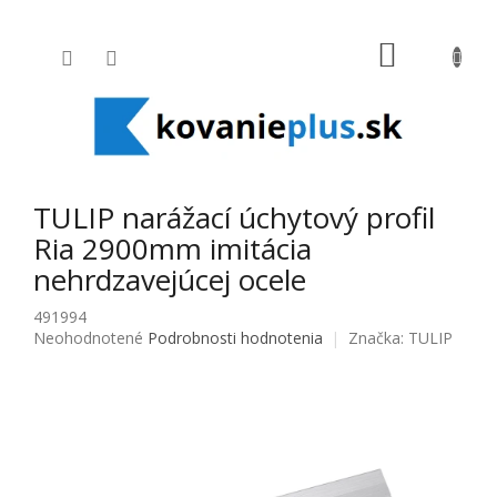
Prejsť na obsah
NÁKUPNÝ
TULIP narážací úchytový profil
Ria 2900mm imitácia
nehrdzavejúcej ocele
491994
Priemerné hodnotenie produktu je 0,0 z 5 hviezdičiek.
Neohodnotené
Podrobnosti hodnotenia
Značka:
TULIP