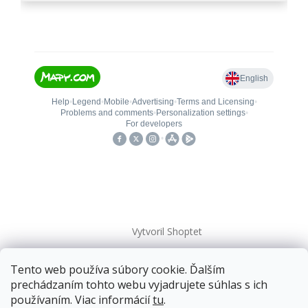
Vytvoril Shoptet
Tento web používa súbory cookie. Ďalším
Copyright 2026
kovanieplus
. Všetky práva vyhradené.
prechádzaním tohto webu vyjadrujete súhlas s ich
používaním. Viac informácií
tu
.