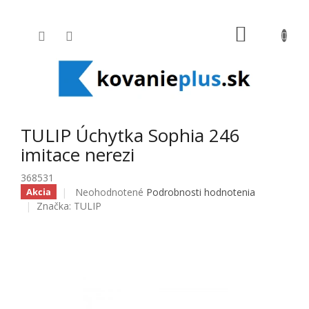
Prejsť na obsah
NÁKUPNÝ
TULIP Úchytka Sophia 246
imitace nerezi
368531
Priemerné hodnotenie produktu je 0,0 z 5 hviezdičiek
Neohodnotené
Podrobnosti hodnotenia
Akcia
Značka:
TULIP