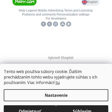
Vytvoril Shoptet
Tento web používa súbory cookie. Ďalším
Copyright 2026
kovanieplus
. Všetky práva vyhradené.
prechádzaním tohto webu vyjadrujete súhlas s ich
používaním. Viac informácií
tu
.
📄 Technická dokumentácia
Doprava zadarmo
pre balíkové zásielky v hodnote
nad
120 EUR*
.
Nastavenie
Viac informácií o doprave a platbe.
Balíky zasielame už od
4 EUR
.
ZRÝCHĽUJEME.
Odmietnuť
Súhlasím