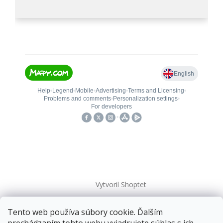
Vytvoril Shoptet
Tento web používa súbory cookie. Ďalším
Copyright 2026
kovanieplus
. Všetky práva vyhradené.