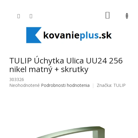
Prejsť na obsah
NÁKUPNÝ
TULIP Úchytka Ulica UU24 256
nikel matný + skrutky
303326
Priemerné hodnotenie produktu je 0,0 z 5 hviezdičiek.
Neohodnotené
Podrobnosti hodnotenia
Značka:
TULIP