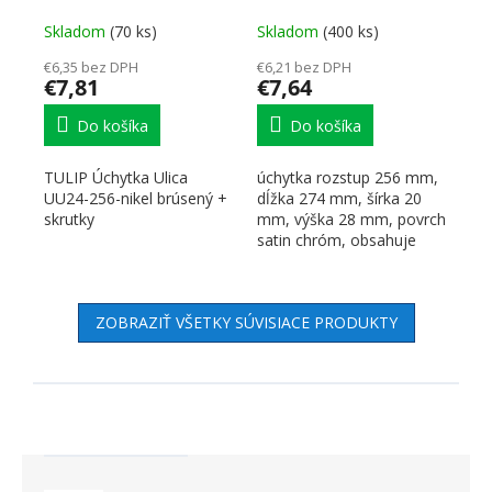
brúsený + skrutky
matný
Skladom
(70 ks)
Skladom
(400 ks)
€6,35 bez DPH
€6,21 bez DPH
€7,81
€7,64
Do košíka
Do košíka
TULIP Úchytka Ulica
úchytka rozstup 256 mm,
UU24-256-nikel brúsený +
dĺžka 274 mm, šírka 20
skrutky
mm, výška 28 mm, povrch
satin chróm, obsahuje
skrutky Informácie o...
ZOBRAZIŤ VŠETKY SÚVISIACE PRODUKTY