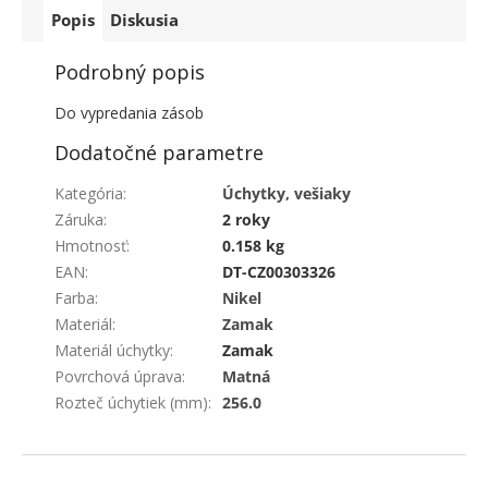
Popis
Diskusia
Podrobný popis
Do vypredania zásob
Dodatočné parametre
Kategória
:
Úchytky, vešiaky
Záruka
:
2 roky
Hmotnosť
:
0.158 kg
EAN
:
DT-CZ00303326
Farba
:
Nikel
Materiál
:
Zamak
Materiál úchytky
:
Zamak
Povrchová úprava
:
Matná
Rozteč úchytiek (mm)
:
256.0
ZÁPÄTIE