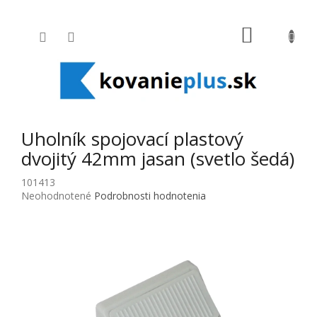
Prejsť na obsah
NÁKUPNÝ
Uholník spojovací plastový
dvojitý 42mm jasan (svetlo šedá)
101413
Priemerné hodnotenie produktu je 0,0 z 5 hviezdičiek.
Neohodnotené
Podrobnosti hodnotenia