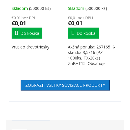
Skladom
(500000 ks)
Skladom
(500000 ks)
€0,01 bez DPH
€0,01 bez DPH
€0,01
€0,01
Do košíka
Do košíka
Vrut do drevotriesky
Akčná ponuka: 267165 K-
skrutka 3,5x16 (PZ-
1000ks, TX-20ks)
ZnB+T15. Obsahuje:
265721 Bit T15 - 25mm .
✅ VINTECH - 1x...
ZOBRAZIŤ VŠETKY SÚVISIACE PRODUKTY