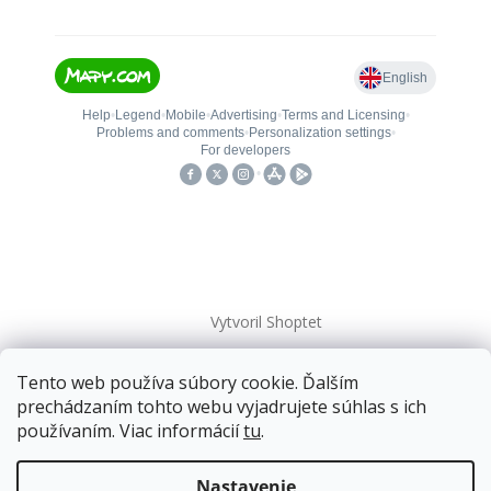
Vytvoril Shoptet
Tento web používa súbory cookie. Ďalším
Copyright 2026
kovanieplus
. Všetky práva vyhradené.
prechádzaním tohto webu vyjadrujete súhlas s ich
používaním. Viac informácií
tu
.
Doprava zadarmo
pre balíkové zásielky v hodnote
nad
120 EUR*
.
Nastavenie