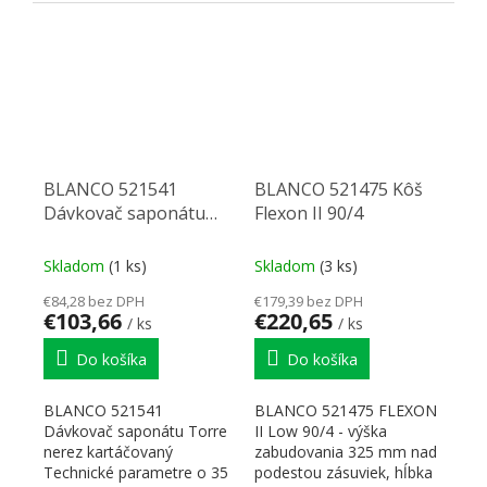
Drez vstavaný /do...
BLANCO 521541
BLANCO 521475 Kôš
Dávkovač saponátu
Flexon II 90/4
Torre nerez leštený
Skladom
(1 ks)
Skladom
(3 ks)
€84,28 bez DPH
€179,39 bez DPH
€103,66
€220,65
/ ks
/ ks
Do košíka
Do košíka
BLANCO 521541
BLANCO 521475 FLEXON
Dávkovač saponátu Torre
II Low 90/4 - výška
nerez kartáčovaný
zabudovania 325 mm nad
Technické parametre o 35
podestou zásuviek, hĺbka