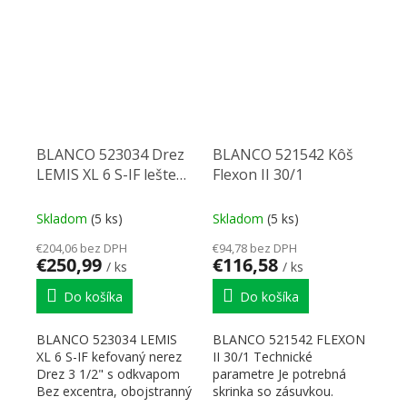
Drez...
BLANCO 523034 Drez
BLANCO 521542 Kôš
LEMIS XL 6 S-IF leštená
Flexon II 30/1
nerez
Skladom
(5 ks)
Skladom
(5 ks)
€204,06 bez DPH
€94,78 bez DPH
€250,99
€116,58
/ ks
/ ks
Do košíka
Do košíka
BLANCO 523034 LEMIS
BLANCO 521542 FLEXON
XL 6 S-IF kefovaný nerez
II 30/1 Technické
Drez 3 1/2" s odkvapom
parametre Je potrebná
Bez excentra, obojstranný
skrinka so zásuvkou.