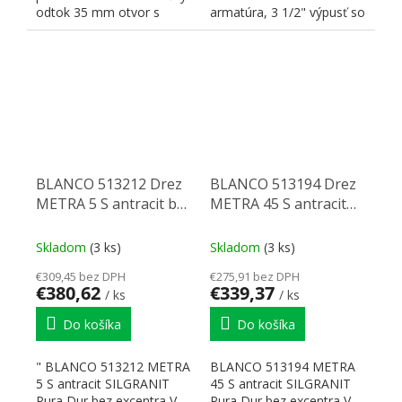
odtok 35 mm otvor s
armatúra, 3 1/2" výpusť so
keramickými tesneniami <
sitkom, zápachový...
0>...
BLANCO 513212 Drez
BLANCO 513194 Drez
METRA 5 S antracit bez
METRA 45 S antracit
excentru Silgranit
bez excentru Silgranit
PuraDur
PuraDur
Skladom
(3 ks)
Skladom
(3 ks)
€309,45 bez DPH
€275,91 bez DPH
€380,62
€339,37
/ ks
/ ks
Do košíka
Do košíka
" BLANCO 513212 METRA
BLANCO 513194 METRA
5 S antracit SILGRANIT
45 S antracit SILGRANIT
Pura Dur bez excentra V
Pura Dur bez excentra V