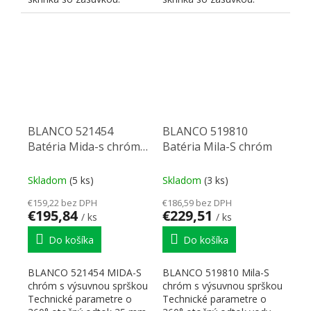
BLANCO 521454
BLANCO 519810
Batéria Mida-s chróm
Batéria Mila-S chróm
výsuvná sprcha
Skladom
(5 ks)
Skladom
(3 ks)
€159,22 bez DPH
€186,59 bez DPH
€195,84
€229,51
/ ks
/ ks
Do košíka
Do košíka
BLANCO 521454 MIDA-S
BLANCO 519810 Mila-S
chróm s výsuvnou sprškou
chróm s výsuvnou sprškou
Technické parametre o
Technické parametre o