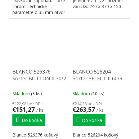
Dávkovač saponátu Torre
jednodrez 1 1/2" Rozmer
chróm Technické
vaničky: 240 x 370 x 150
parametre o 35 mm otvor
mm Rozmer výrezu: 312
Objem nádobky: 300 ml
x...
Pohodlné plnenie...
BLANCO 526376
BLANCO 526204
Sorter BOTTON II 30/2
Sorter SELECT II 60/3
Skladom
(3 ks)
Skladom
(10 ks)
€122,98 bez DPH
€214,28 bez DPH
€151,27
€263,57
/ ks
/ ks
Do košíka
Do košíka
Blanco 526376 košový
Blanco 526204 košový