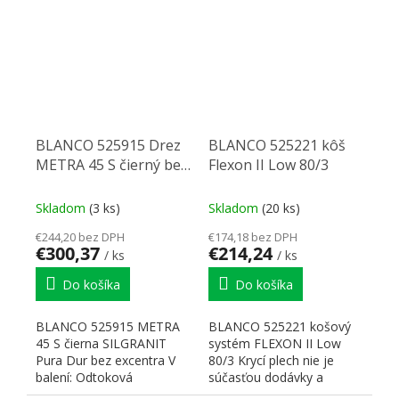
drez...
skladom u...
BLANCO 525915 Drez
BLANCO 525221 kôš
METRA 45 S čierný bez
Flexon II Low 80/3
excentru Silgranit
PuraDur
Skladom
(3 ks)
Skladom
(20 ks)
€244,20 bez DPH
€174,18 bez DPH
€300,37
€214,24
/ ks
/ ks
Do košíka
Do košíka
BLANCO 525915 METRA
BLANCO 525221 košový
45 S čierna SILGRANIT
systém FLEXON II Low
Pura Dur bez excentra V
80/3 Krycí plech nie je
balení: Odtoková
súčasťou dodávky a
armatúra, 3 1/2" výpust so
nemožno dodať ani