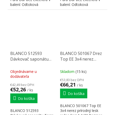
balení: Odtoková
balení: Odtoková
armatúra, 3 1/2"" výpust
armatúra, 3 1/2" výpusť
so...
so...
BLANCO 512593
BLANCO 501067 Drez
Dávkovač saponátu
Top EE 3x4 nerez
Torre chróm
prírodný lesk bez
excentru
Objednávame u
Skladom
(15 ks)
dodávateľa
€53,83 bez DPH
€66,21
€42,49 bez DPH
/ ks
€52,26
/ ks
Do košíka
Do košíka
BLANCO 501067 Top EE
BLANCO 512593
3x4 nerez prírodný lesk