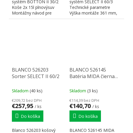
systém BOTTON II 30/2
systém SELECT II 60/3
Koše 2x 15l plnovýsuv
Technické parametre
Montážny návod pre
Výška montáže 361 mm,
BLANCO BOTTON Pre
hĺbka montáže 400 mm,
Manual: Pri...
potrebná...
BLANCO 526203
BLANCO 526145
Sorter SELECT II 60/2
Batéria MIDA čierna
Silgranit-look
Skladom
(40 ks)
Skladom
(3 ks)
€209,72 bez DPH
€114,39 bez DPH
€257,95
€140,70
/ ks
/ ks
Do košíka
Do košíka
Blanco 526203 košový
BLANCO 526145 MIDA