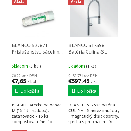
Akcia
Akcia
BLANCO 527871
BLANCO 517598
Príslušenstvo sáček na
Batéria Culina-S
odpad M 15-19l
imitace nerezi
zatahovací 15ks
Skladom
(3 bal)
Skladom
(1 ks)
kompost
€6,22 bez DPH
€485,73 bez DPH
€7,65
€597,45
/ bal
/ ks
Do košíka
Do košíka
BLANCO Vrecko na odpad
BLANCO 517598 batéria
M (15-19 l nádoba),
CULINA - S nerez imitácia ,
zaťahovacie - 15 ks,
, magnetický držiak sprchy,
kompostovateľné Do
sprcha s prepínaním Do
vypredania zásob
vypredania zásob