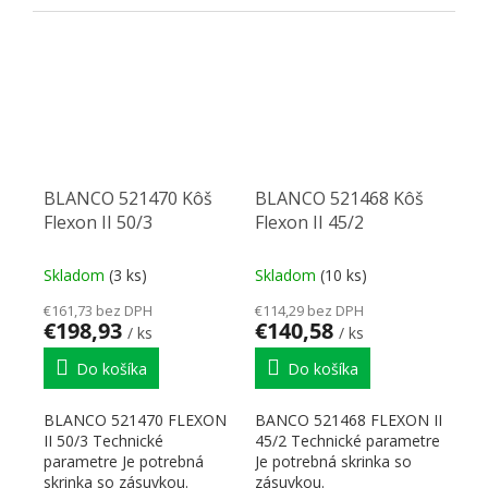
BLANCO 521470 Kôš
BLANCO 521468 Kôš
Flexon II 50/3
Flexon II 45/2
Skladom
(3 ks)
Skladom
(10 ks)
€161,73 bez DPH
€114,29 bez DPH
€198,93
€140,58
/ ks
/ ks
Do košíka
Do košíka
BLANCO 521470 FLEXON
BANCO 521468 FLEXON II
II 50/3 Technické
45/2 Technické parametre
parametre Je potrebná
Je potrebná skrinka so
skrinka so zásuvkou.
zásuvkou.