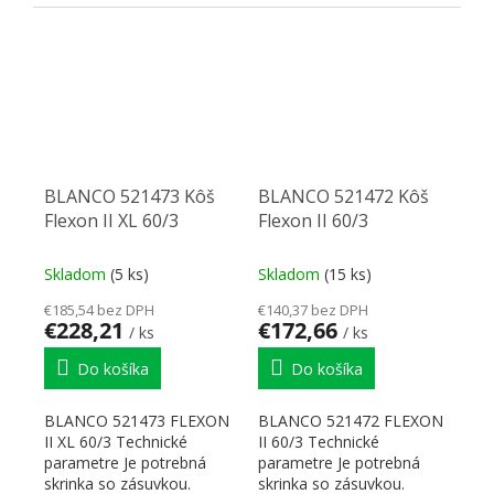
mm otvor Objem
zabudovania 400 mm. -...
nádobky: 300 ml...
BLANCO 521473 Kôš
BLANCO 521472 Kôš
Flexon II XL 60/3
Flexon II 60/3
Skladom
(5 ks)
Skladom
(15 ks)
€185,54 bez DPH
€140,37 bez DPH
€228,21
€172,66
/ ks
/ ks
Do košíka
Do košíka
BLANCO 521473 FLEXON
BLANCO 521472 FLEXON
II XL 60/3 Technické
II 60/3 Technické
parametre Je potrebná
parametre Je potrebná
skrinka so zásuvkou.
skrinka so zásuvkou.