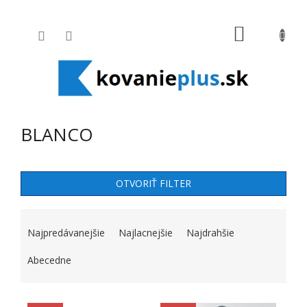
Prejsť na obsah
NÁKUPNÝ
BLANCO
OTVORIŤ FILTER
RADENIE PRODUKTOV
Najpredávanejšie
Najlacnejšie
Najdrahšie
Abecedne
VÝPIS PRODUKTOV