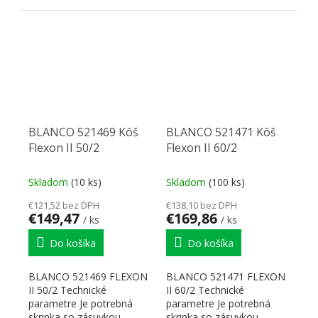
BLANCO 521469 Kôš
BLANCO 521471 Kôš
Flexon II 50/2
Flexon II 60/2
Skladom
(10 ks)
Skladom
(100 ks)
€121,52 bez DPH
€138,10 bez DPH
€149,47
€169,86
/ ks
/ ks
Do košíka
Do košíka
BLANCO 521469 FLEXON
BLANCO 521471 FLEXON
II 50/2 Technické
II 60/2 Technické
parametre Je potrebná
parametre Je potrebná
skrinka so zásuvkou.
skrinka so zásuvkou.