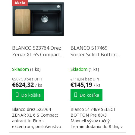
Akcia
BLANCO 523764 Drez
BLANCO 517469
Zenar XL 6S Compact
Sorter Select Botton
InFino s excentrem
pre 60/3 Manuell výsuv
Silgranit antracit
ruční 3x13l
Skladom
(1 ks)
Skladom
(1 ks)
€507,58 bez DPH
€118,04 bez DPH
€624,32
€145,19
/ ks
/ ks
Do košíka
Do košíka
Blanco drez 523764
Blanco 517469 SELECT
ZENAR XL 6 S Compact
BOTTON Pre 60/3
antracit In Fino s
Manuell výsuv ručný
excentrom, príslušenstvo
Termín dodania do 8 dní, v
drevená krájacia doska
prípade, že je položka