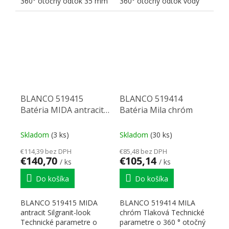
360° otočný odtok 35 mm
360° otočný odtok vody
otvor s keramickými...
35 mm otvor s
keramickými...
BLANCO 519415
BLANCO 519414
Batéria MIDA antracit
Batéria Mila chróm
Silgranit-look
Skladom
(3 ks)
Skladom
(30 ks)
€114,39 bez DPH
€85,48 bez DPH
€140,70
€105,14
/ ks
/ ks
Do košíka
Do košíka
BLANCO 519415 MIDA
BLANCO 519414 MILA
antracit Silgranit-look
chróm Tlaková Technické
Technické parametre o
parametre o 360 ° otočný