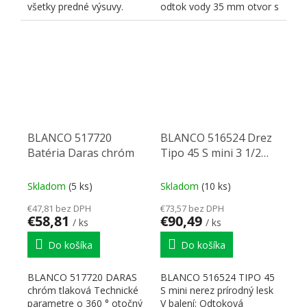
všetky predné výsuvy.
odtok vody 35 mm otvor s
Najnižšia odporúčaná
keramickými tesneniami...
výška...
BLANCO 517720
BLANCO 516524 Drez
Batéria Daras chróm
Tipo 45 S mini 3 1/2
nerez prírodný lesk
bez excentru
Skladom
(5 ks)
Skladom
(10 ks)
€47,81 bez DPH
€73,57 bez DPH
€58,81
€90,49
/ ks
/ ks
Do košíka
Do košíka
BLANCO 517720 DARAS
BLANCO 516524 TIPO 45
chróm tlaková Technické
S mini nerez prírodný lesk
parametre o 360 ° otočný
V balení: Odtoková