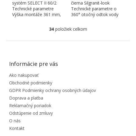
systém SELECT II 60/2
čierna Silgranit-look
Technické parametre
Technické parametre o
Výška montáže 361 mm,
360° otočný odtok vody
hĺbka montáže 400 mm,
35 mm otvor s
potrebná...
keramickými...
34
položiek celkom
Ovládacie prvky výpisu
ZÁPÄTIE
Informácie pre vás
Ako nakupovať
Obchodné podmienky
GDPR Podmienky ochrany osobných údajov
Doprava a platba
Reklamačný poriadok
Odstúpenie od zmluvy
O nás
Kontakt