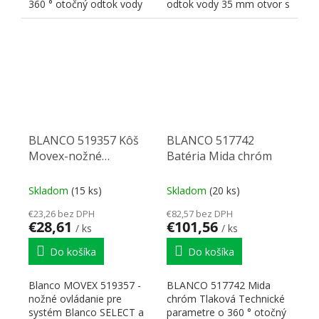
360 ° otočný odtok vody
odtok vody 35 mm otvor s
35 mm otvor s
keramickými tesneniami...
keramickými...
BLANCO 519357 Kôš
BLANCO 517742
Movex-nožné
Batéria Mida chróm
ovládanie pre Košové
výsuvmi
Skladom
(15 ks)
Skladom
(20 ks)
€23,26 bez DPH
€82,57 bez DPH
€28,61
€101,56
/ ks
/ ks
Do košíka
Do košíka
Blanco MOVEX 519357 -
BLANCO 517742 Mida
nožné ovládanie pre
chróm Tlaková Technické
systém Blanco SELECT a
parametre o 360 ° otočný