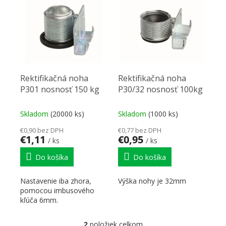
Rektifikačná noha
Rektifikačná noha
P301 nosnosť 150 kg
P30/32 nosnosť 100kg
Skladom
(20000 ks)
Skladom
(1000 ks)
€0,90 bez DPH
€0,77 bez DPH
€1,11
€0,95
/ ks
/ ks
Do košíka
Do košíka
Nastavenie iba zhora,
Výška nohy je 32mm
pomocou imbusového
kľúča 6mm.
2
položiek celkom