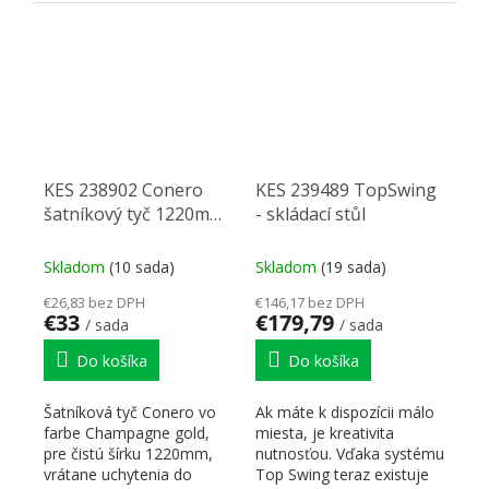
Tandemom Side III...
Tandemom Side III as...
KES 238902 Conero
KES 239489 TopSwing
šatníkový tyč 1220mm,
- skládací stůl
set včetně příchytů,
Champagne gold
Skladom
(10 sada)
Skladom
(19 sada)
€26,83 bez DPH
€146,17 bez DPH
€33
€179,79
/ sada
/ sada
Do košíka
Do košíka
Šatníková tyč Conero vo
Ak máte k dispozícii málo
farbe Champagne gold,
miesta, je kreativita
pre čistú šírku 1220mm,
nutnosťou. Vďaka systému
vrátane uchytenia do
Top Swing teraz existuje