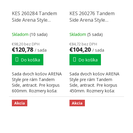
KES 260284 Tandem
KES 260276 Tandem
Side Arena Style
Side Arena Style
antracit 600mm (2)
antracit 450mm (2)
Skladom
(10 sada)
Skladom
(5 sada)
€98,20 bez DPH
€84,72 bez DPH
€120,78
€104,20
/ sada
/ sada
Do košíka
Do košíka
Sada dvoch košov ARENA
Sada dvoch košov ARENA
Style pre rám Tandem
Style pre rám Tandem
Side, antracit. Pre korpus
Side, antracit. Pre korpus
600mm. Rozmery koša:
450mm. Rozmery koša:
šírka: 472 mm, výška 75...
šírka: 322 mm, výška 75...
Akcia
Akcia