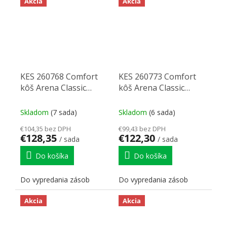
Akcia
Akcia
KES 260768 Comfort
KES 260773 Comfort
kôš Arena Classic
kôš Arena Classic
110mm chrom (3)
295mm chrom (2)
Skladom
(7 sada)
Skladom
(6 sada)
€104,35 bez DPH
€99,43 bez DPH
€128,35
€122,30
/ sada
/ sada
Do košíka
Do košíka
Do vypredania zásob
Do vypredania zásob
Akcia
Akcia