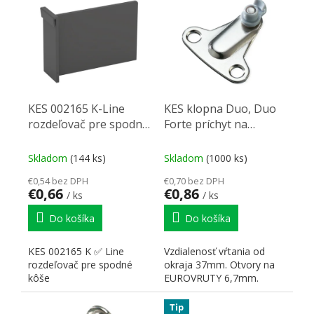
KES 002165 K-Line
KES klopna Duo, Duo
rozdeľovač pre spodné
Forte príchyt na
kôše
korpus euroskrutka
Skladom
(144 ks)
Skladom
(1000 ks)
€0,54 bez DPH
€0,70 bez DPH
€0,66
€0,86
/ ks
/ ks
Do košíka
Do košíka
KES 002165 K ✅ Line
Vzdialenosť vŕtania od
rozdeľovač pre spodné
okraja 37mm. Otvory na
kôše
EUROVRUTY 6,7mm.
Tip