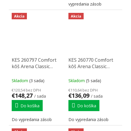
vypredania zásob
Akcia
Akcia
KES 260797 Comfort
KES 260770 Comfort
kôš Arena Classic
kôš Arena Classic
210mm chrom (3)
160mm chrom (3)
Skladom
(3 sada)
Skladom
(5 sada)
€120,54 bez DPH
€110,64 bez DPH
€148,27
€136,09
/ sada
/ sada
Do košíka
Do košíka
Do vypredania zásob
Do vypredania zásob