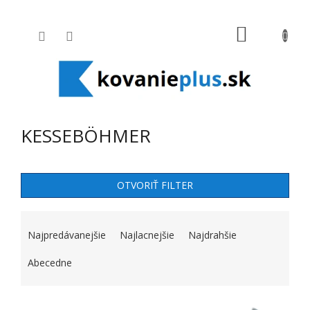
Prejsť na obsah
NÁKUPNÝ
KESSEBÖHMER
OTVORIŤ FILTER
RADENIE PRODUKTOV
Najpredávanejšie
Najlacnejšie
Najdrahšie
Abecedne
VÝPIS PRODUKTOV