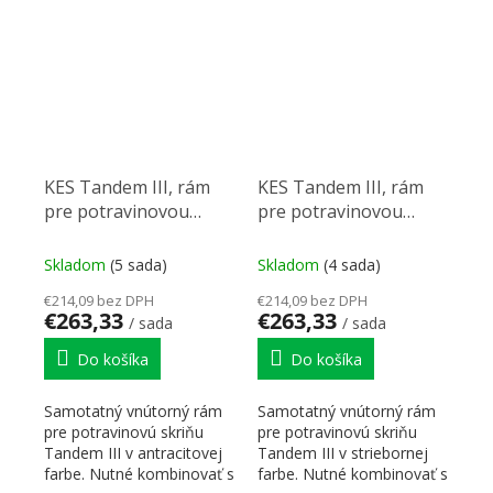
košmi,...
alebo...
KES Tandem III, rám
KES Tandem III, rám
pre potravinovou
pre potravinovou
skříň, 600/1700mm,
skříň, 600/1700mm,
antracit
strieborná
Skladom
(5 sada)
Skladom
(4 sada)
€214,09 bez DPH
€214,09 bez DPH
€263,33
€263,33
/ sada
/ sada
Do košíka
Do košíka
Samotatný vnútorný rám
Samotatný vnútorný rám
pre potravinovú skriňu
pre potravinovú skriňu
Tandem III v antracitovej
Tandem III v striebornej
farbe. Nutné kombinovať s
farbe. Nutné kombinovať s