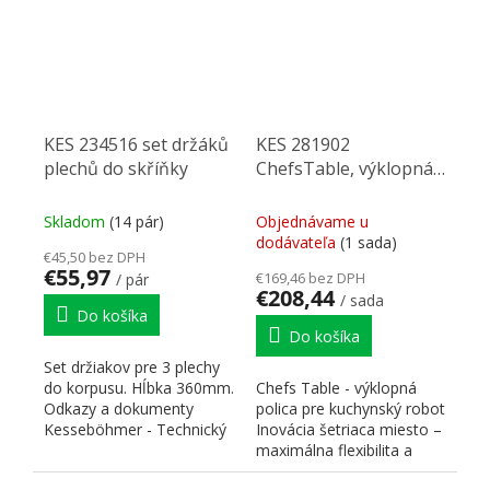
KES 234516 set držáků
KES 281902
plechů do skříňky
ChefsTable, výklopná
police pre kuchyňský
robot, antracit
Skladom
(14 pár)
Objednávame u
dodávateľa
(1 sada)
€45,50 bez DPH
€55,97
€169,46 bez DPH
/ pár
€208,44
/ sada
Do košíka
Do košíka
Set držiakov pre 3 plechy
do korpusu. Hĺbka 360mm.
Chefs Table - výklopná
Odkazy a dokumenty
polica pre kuchynský robot
Kesseböhmer - Technický
Inovácia šetriaca miesto –
portál...
maximálna flexibilita a
nosnosť 19 kg...