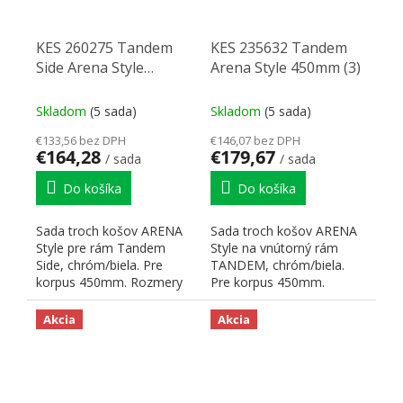
KES 260275 Tandem
KES 235632 Tandem
Side Arena Style
Arena Style 450mm (3)
450mm (3)
Skladom
(5 sada)
Skladom
(5 sada)
€133,56 bez DPH
€146,07 bez DPH
€164,28
€179,67
/ sada
/ sada
Do košíka
Do košíka
Sada troch košov ARENA
Sada troch košov ARENA
Style pre rám Tandem
Style na vnútorný rám
Side, chróm/biela. Pre
TANDEM, chróm/biela.
korpus 450mm. Rozmery
Pre korpus 450mm.
koša: šírka: 322 mm,
Rozmery koša: šírka: 383
výška...
mm,...
Akcia
Akcia