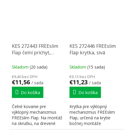
KES 272443 FREEslim
KES 272446 FREEslim
Flap čelní príchyt,
Flap krytka, sivá
skrutka, sivá
Skladom
(20 sada)
Skladom
(15 sada)
€9,40 bez DPH
€9,13 bez DPH
€11,56
€11,23
/ sada
/ sada
Do košíka
Do košíka
Čelné kovanie pre
Krytka pre výklopný
výklopný mechanizmus
mechanizmus FREEslim
FREEslim Flap. Na montáž
Flap, určená na krytie
na skrutku, na drevené
bočnej montáže
čelá a široké alu
mechanizmu. Farba sivá.