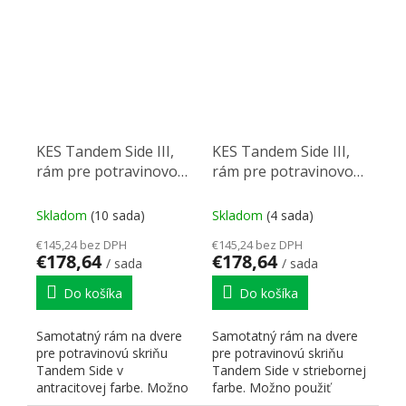
KES Tandem Side III,
KES Tandem Side III,
rám pre potravinovou
rám pre potravinovou
skříň, 600/1700mm,
skříň, 600/1700mm,
antracit
strieborná
Skladom
(10 sada)
Skladom
(4 sada)
€145,24 bez DPH
€145,24 bez DPH
€178,64
€178,64
/ sada
/ sada
Do košíka
Do košíka
Samotatný rám na dvere
Samotatný rám na dvere
pre potravinovú skriňu
pre potravinovú skriňu
Tandem Side v
Tandem Side v striebornej
antracitovej farbe. Možno
farbe. Možno použiť
použiť samostatne s
samostatne s košmi,