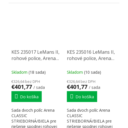
šírku skrinky 600 mm....
600 mm. Montáž...
KES 235017 LeMans II,
KES 235016 LeMans II,
rohové police, Arena
rohové police, Arena
Classic, 600mm, ľavý -
Classic, 600mm, pravý -
biela/strieborná
biela/strieborná
Skladom
(18 sada)
Skladom
(10 sada)
€326,64 bez DPH
€326,64 bez DPH
€401,77
€401,77
/ sada
/ sada
Do košíka
Do košíka
Sada dvoch políc Arena
Sada dvoch políc Arena
CLASSIC
CLASSIC
STRIEBORNÁ/BIELA ​​pre
STRIEBORNÁ/BIELA ​​pre
riešenie spodnej rohovej
riešenie spodnej rohovej