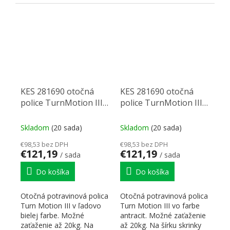
boku. Odkazy a
inovatívne...
dokumenty...
KES 281690 otočná
KES 281690 otočná
police TurnMotion III,
police TurnMotion III,
ledově biela
antracit
Skladom
(20 sada)
Skladom
(20 sada)
€98,53 bez DPH
€98,53 bez DPH
€121,19
€121,19
/ sada
/ sada
Do košíka
Do košíka
Otočná potravinová polica
Otočná potravinová polica
Turn Motion III v ľadovo
Turn Motion III vo farbe
bielej farbe. Možné
antracit. Možné zaťaženie
zaťaženie až 20kg. Na
až 20kg. Na šírku skrinky