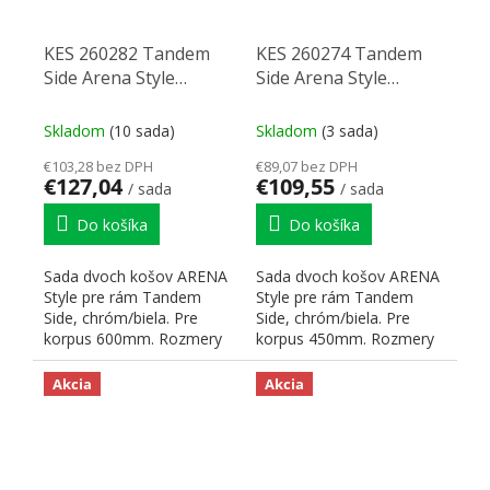
KES 260282 Tandem
KES 260274 Tandem
Side Arena Style
Side Arena Style
600mm (2)
450mm (2)
Skladom
(10 sada)
Skladom
(3 sada)
€103,28 bez DPH
€89,07 bez DPH
€127,04
€109,55
/ sada
/ sada
Do košíka
Do košíka
Sada dvoch košov ARENA
Sada dvoch košov ARENA
Style pre rám Tandem
Style pre rám Tandem
Side, chróm/biela. Pre
Side, chróm/biela. Pre
korpus 600mm. Rozmery
korpus 450mm. Rozmery
koša: šírka: 472 mm,
koša: šírka: 322 mm,
výška...
výška...
Akcia
Akcia