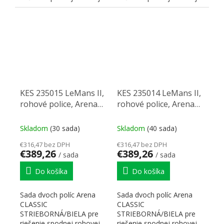
skrinky (tzv. slepého rohu)
skrinky (tzv. slepého rohu)
Le Mans...
Le Mans...
KES 235015 LeMans II,
KES 235014 LeMans II,
rohové police, Arena
rohové police, Arena
Classic, 500mm, ľavý -
Classic, 500mm, pravý -
biela/strieborná
biela/strieborná
Skladom
(30 sada)
Skladom
(40 sada)
€316,47 bez DPH
€316,47 bez DPH
€389,26
€389,26
/ sada
/ sada
Do košíka
Do košíka
Sada dvoch políc Arena
Sada dvoch políc Arena
CLASSIC
CLASSIC
STRIEBORNÁ/BIELA ​​pre
STRIEBORNÁ/BIELA ​​pre
riešenie spodnej rohovej
riešenie spodnej rohovej