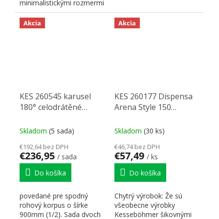
minimalistickými rozmermi
kovania. Výška čela...
Akcia
Akcia
KES 260545 karusel
KES 260177 Dispensa
180° celodrátěné
Arena Style 150
police 900mm 1/2 kruh
antracit
chrom
Skladom
(5 sada)
Skladom
(30 ks)
€192,64 bez DPH
€46,74 bez DPH
€236,95
€57,49
/ sada
/ ks
Do košíka
Do košíka
povedané pre spodný
Chytrý výrobok: Že sú
rohový korpus o šírke
všeobecne výrobky
900mm (1/2). Sada dvoch
Kesseböhmer šikovnými