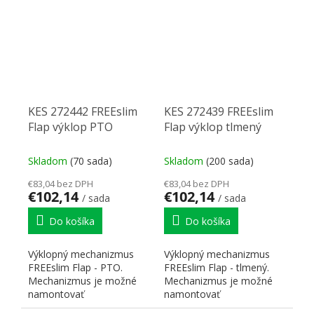
rámčeky....
KES 272442 FREEslim
KES 272439 FREEslim
Flap výklop PTO
Flap výklop tlmený
Skladom
(70 sada)
Skladom
(200 sada)
€83,04 bez DPH
€83,04 bez DPH
€102,14
€102,14
/ sada
/ sada
Do košíka
Do košíka
Výklopný mechanizmus
Výklopný mechanizmus
FREEslim Flap - PTO.
FREEslim Flap - tlmený.
Mechanizmus je možné
Mechanizmus je možné
namontovať
namontovať
priskrutkovaním z
priskrutkovaním z