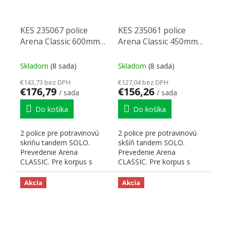
KES 235067 police
KES 235061 police
Arena Classic 600mm
Arena Classic 450mm
(2)
(2)
Skladom
(8 sada)
Skladom
(8 sada)
€143,73 bez DPH
€127,04 bez DPH
€176,79
€156,26
/ sada
/ sada
Do košíka
Do košíka
2 police pre potravinovú
2 police pre potravinovú
skriňu tandem SOLO.
skšíň tandem SOLO.
Prevedenie Arena
Prevedenie Arena
CLASSIC. Pre korpus s
CLASSIC. Pre korpus s
vnútornou šírkou korpusu
vnútornou šírkou korpusu
600 mm....
450 mm....
Akcia
Akcia