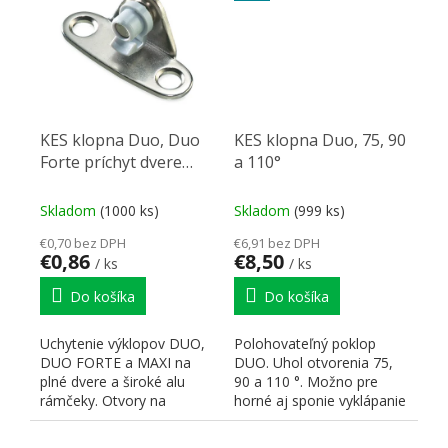
KES klopna Duo, Duo
KES klopna Duo, 75, 90
Forte príchyt dvere
a 110°
skrut
Skladom
(1000 ks)
Skladom
(999 ks)
€0,70 bez DPH
€6,91 bez DPH
€0,86
€8,50
/ ks
/ ks
Do košíka
Do košíka
Uchytenie výklopov DUO,
Polohovateľný poklop
DUO FORTE a MAXI na
DUO. Uhol otvorenia 75,
plné dvere a široké alu
90 a 110 °. Možno pre
rámčeky. Otvory na
horné aj sponie vyklápanie
skrutky - 4,2mm.
dvierok (pretočením...