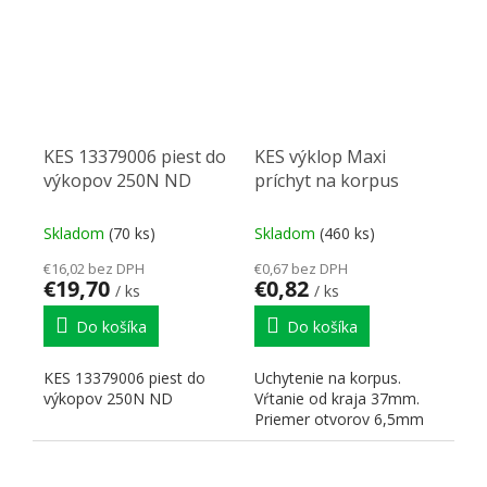
KES 13379006 piest do
KES výklop Maxi
výkopov 250N ND
príchyt na korpus
Skladom
(70 ks)
Skladom
(460 ks)
€16,02 bez DPH
€0,67 bez DPH
€19,70
€0,82
/ ks
/ ks
Do košíka
Do košíka
KES 13379006 piest do
Uchytenie na korpus.
výkopov 250N ND
Vŕtanie od kraja 37mm.
Priemer otvorov 6,5mm