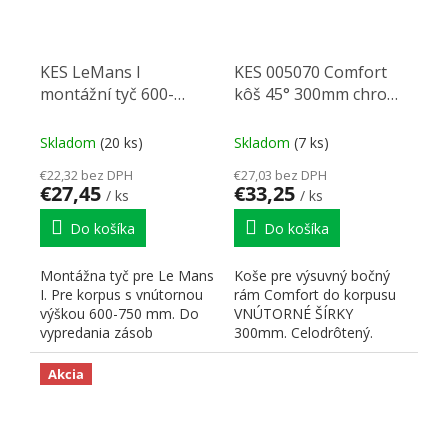
KES LeMans I
KES 005070 Comfort
montážní tyč 600-
kôš 45° 300mm chrom
750mm
ľavý
Skladom
(20 ks)
Skladom
(7 ks)
€22,32 bez DPH
€27,03 bez DPH
€27,45
€33,25
/ ks
/ ks
Do košíka
Do košíka
Montážna tyč pre Le Mans
Koše pre výsuvný bočný
I. Pre korpus s vnútornou
rám Comfort do korpusu
výškou 600-750 mm. Do
VNÚTORNÉ ŠÍRKY
vypredania zásob
300mm. Celodrôtený.
Naloženie dverí 45 °.
Rozmery koša:...
Akcia