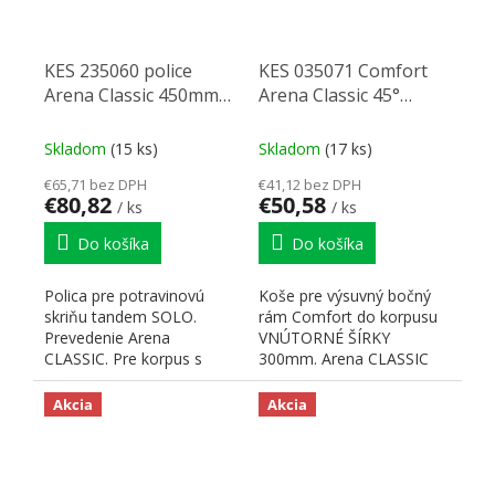
KES 235060 police
KES 035071 Comfort
Arena Classic 450mm
Arena Classic 45°
(1)
300mm chrom pravý
Skladom
(15 ks)
Skladom
(17 ks)
€65,71 bez DPH
€41,12 bez DPH
€80,82
€50,58
/ ks
/ ks
Do košíka
Do košíka
Polica pre potravinovú
Koše pre výsuvný bočný
skriňu tandem SOLO.
rám Comfort do korpusu
Prevedenie Arena
VNÚTORNÉ ŠÍRKY
CLASSIC. Pre korpus s
300mm. Arena CLASSIC
vnútornou šírkou korpusu
chróm (drôtená ohrádka) s
450 mm....
Anti-slip...
Akcia
Akcia