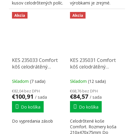
kusov celodrôtených políc.
výrobkami je zrejmé.
Určené pre korpusy s...
Premyslené s pridanou
hodnotou. My...
Akcia
Akcia
KES 235033 Comfort
KES 235031 Comfort
kôš celodrátěný
kôš celodrátěný
320mm chrom (3)
210mm chrom (3)
Skladom
(7 sada)
Skladom
(12 sada)
€82,04 bez DPH
€68,76 bez DPH
€100,91
€84,57
/ sada
/ sada
Do košíka
Do košíka
Do vypredania zásob
Celodrôtené koše
Comfort. Rozmery koša
210x470x75mm Do