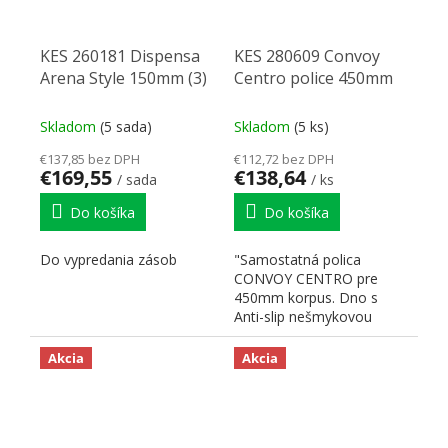
KES 260181 Dispensa
KES 280609 Convoy
Arena Style 150mm (3)
Centro police 450mm
Skladom
(5 sada)
Skladom
(5 ks)
€137,85 bez DPH
€112,72 bez DPH
€169,55
€138,64
/ sada
/ ks
Do košíka
Do košíka
Do vypredania zásob
"Samostatná polica
CONVOY CENTRO pre
450mm korpus. Dno s
Anti-slip nešmykovou
úpravou. Balenie vrátane
sady...
Akcia
Akcia