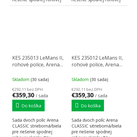
skrinky (tzv. slepého rohu)
skrinky (tzv. slepého rohu)
Le Mans...
Le Mans...
KES 235013 LeMans II,
KES 235012 LeMans II,
rohové police, Arena
rohové police, Arena
Classic, 450mm, ľavý -
Classic, 450mm, pravý -
biela/strieborná
biela/strieborná
Skladom
(30 sada)
Skladom
(30 sada)
€292,11 bez DPH
€292,11 bez DPH
€359,30
€359,30
/ sada
/ sada
Do košíka
Do košíka
Sada dvoch políc Arena
Sada dvoch políc Arena
CLASSIC strieborná/biela
CLASSIC sitrieborná/biela
pre riešenie spodnej
pre riešenie spodnej