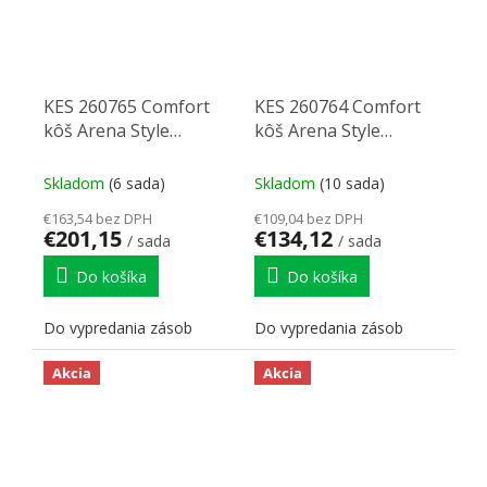
KES 260765 Comfort
KES 260764 Comfort
kôš Arena Style
kôš Arena Style
320mm (3)
320mm (2)
Skladom
(6 sada)
Skladom
(10 sada)
€163,54 bez DPH
€109,04 bez DPH
€201,15
€134,12
/ sada
/ sada
Do košíka
Do košíka
Do vypredania zásob
Do vypredania zásob
Akcia
Akcia