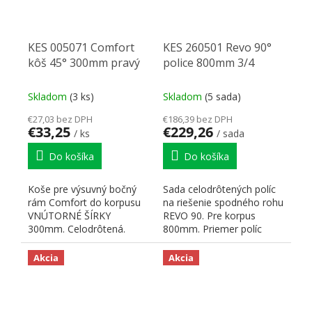
KES 005071 Comfort
KES 260501 Revo 90°
kôš 45° 300mm pravý
police 800mm 3/4
Skladom
(3 ks)
Skladom
(5 sada)
€27,03 bez DPH
€186,39 bez DPH
€33,25
€229,26
/ ks
/ sada
Do košíka
Do košíka
Koše pre výsuvný bočný
Sada celodrôtených políc
rám Comfort do korpusu
na riešenie spodného rohu
VNÚTORNÉ ŠÍRKY
REVO 90. Pre korpus
300mm. Celodrôtená.
800mm. Priemer políc
Naloženie dverí 45 °.
700mm. Skladom iba na...
Rozmery koša:...
Akcia
Akcia