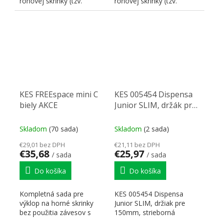
rohovej skrinky (tzv.
rohovej skrinky (tzv.
slepého rohu) Le Mans II....
slepého rohu) Le Mans II....
KES FREEspace mini C
KES 005454 Dispensa
biely AKCE
Junior SLIM, držák pre
150mm, strieborná
Skladom
(70 sada)
Skladom
(2 sada)
€29,01 bez DPH
€21,11 bez DPH
€35,68
€25,97
/ sada
/ sada
Do košíka
Do košíka
Kompletná sada pre
KES 005454 Dispensa
výklop na horné skrinky
Junior SLIM, držiak pre
bez použitia závesov s
150mm, strieborná