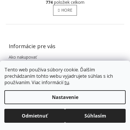
774
položiek celkom
HORE
ZÁPÄTIE
Informácie pre vás
Ako nakupovať
Obchodné podmienky
Tento web používa súbory cookie. Ďalším
GDPR Podmienky ochrany osobných údajov
prechádzaním tohto webu vyjadrujete súhlas s ich
Doprava a platba
používaním. Viac informácií
tu
.
Reklamačný poriadok
Doprava zadarmo
pre balíkové zásielky v hodnote
Odstúpenie od zmluvy
nad
120 EUR*
.
Nastavenie
O nás
Viac informácií o doprave a platbe.
Kontakt
Balíky zasielame už od
4 EUR
.
ZRÝCHĽUJEME.
Odmietnuť
Súhlasím