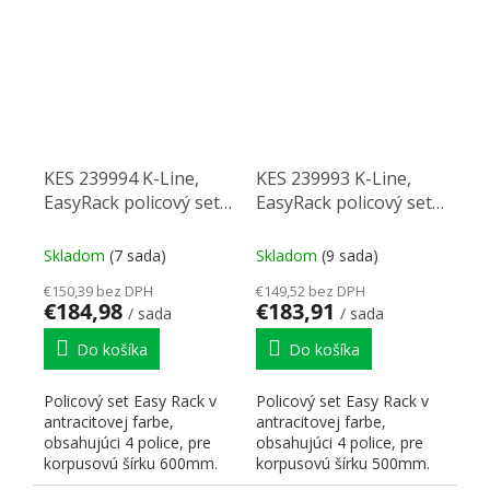
vnútornej strany
vnútornej strany...
korpusu,...
KES 239994 K-Line,
KES 239993 K-Line,
EasyRack policový set
EasyRack policový set
pre 600 mm, antracit
pre 500 mm, antracit
Skladom
(7 sada)
Skladom
(9 sada)
€150,39 bez DPH
€149,52 bez DPH
€184,98
€183,91
/ sada
/ sada
Do košíka
Do košíka
Policový set Easy Rack v
Policový set Easy Rack v
antracitovej farbe,
antracitovej farbe,
obsahujúci 4 police, pre
obsahujúci 4 police, pre
korpusovú šírku 600mm.
korpusovú šírku 500mm.
K-Line Easy Rack...
K-Line Easy Rack...