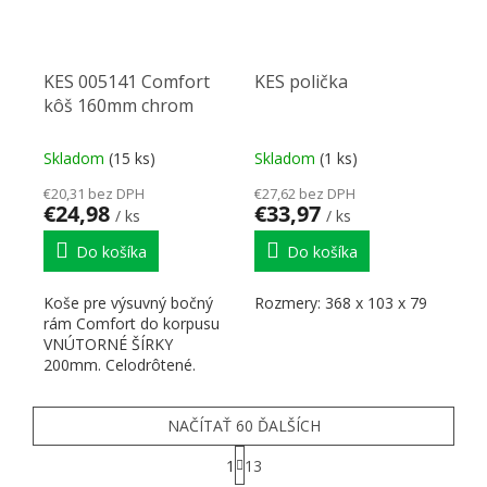
KES 005141 Comfort
KES polička
kôš 160mm chrom
Skladom
(15 ks)
Skladom
(1 ks)
€20,31 bez DPH
€27,62 bez DPH
€24,98
€33,97
/ ks
/ ks
Do košíka
Do košíka
Koše pre výsuvný bočný
Rozmery: 368 x 103 x 79
rám Comfort do korpusu
VNÚTORNÉ ŠÍRKY
200mm. Celodrôtené.
Naloženie dverí 90 °.
Rozmery koša:...
NAČÍTAŤ 60 ĎALŠÍCH
Stránkovanie
1
13
Ovládacie prvky výpisu