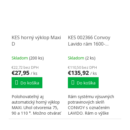
KES horný výklop Maxi
KES 002366 Convoy
D
Lavido rám 1600-
1700mm
Skladom
(200 ks)
Skladom
(2 ks)
€22,72 bez DPH
€110,50 bez DPH
€27,95
€135,92
/ ks
/ ks
Do košíka
Do košíka
Polohovateľný aj
Rám systému výsuvných
automatický horný výklop
potravinových skríň
MAXI. Uhol otvorenia 75,
CONVOY s označením
90 a 110 °. Možno otvárať
LAVIDO. Rám o výške
aj pomocou...
1600-1700mm. Výsuv:
Sady košov a...