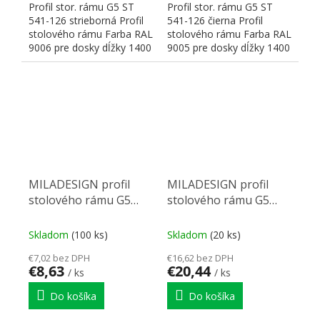
Profil stor. rámu G5 ST
Profil stor. rámu G5 ST
541-126 strieborná Profil
541-126 čierna Profil
stolového rámu Farba RAL
stolového rámu Farba RAL
9006 pre dosky dĺžky 1400
9005 pre dosky dĺžky 1400
mm Rozmery:...
mm Rozmery:...
MILADESIGN profil
MILADESIGN profil
stolového rámu G5
stolového rámu G5
ST541-56 strieborná
ST541-186 striebor
Skladom
(100 ks)
Skladom
(20 ks)
€7,02 bez DPH
€16,62 bez DPH
€8,63
€20,44
/ ks
/ ks
Do košíka
Do košíka