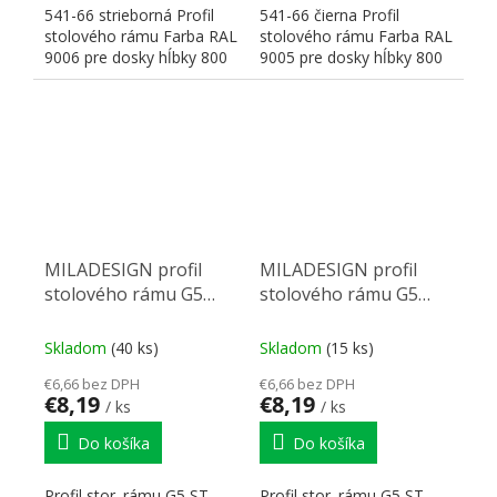
541-66 strieborná Profil
541-66 čierna Profil
stolového rámu Farba RAL
stolového rámu Farba RAL
9006 pre dosky hĺbky 800
9005 pre dosky hĺbky 800
mm Rozmery:...
mm Rozmery: 660x20x40
H
MILADESIGN profil
MILADESIGN profil
stolového rámu G5
stolového rámu G5
ST541-46 strieborná
ST541-46 čierny
Skladom
(40 ks)
Skladom
(15 ks)
€6,66 bez DPH
€6,66 bez DPH
€8,19
€8,19
/ ks
/ ks
Do košíka
Do košíka
Profil stor. rámu G5 ST
Profil stor. rámu G5 ST