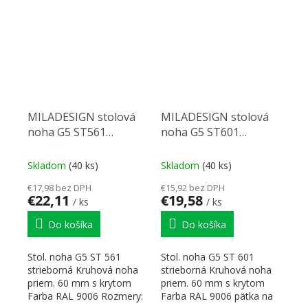
stolovej...
hrúbku dosky...
MILADESIGN stolová
MILADESIGN stolová
noha G5 ST561
noha G5 ST601
strieborný
strieborný
Skladom
(40 ks)
Skladom
(40 ks)
€17,98 bez DPH
€15,92 bez DPH
€22,11
€19,58
/ ks
/ ks
Do košíka
Do košíka
Stol. noha G5 ST 561
Stol. noha G5 ST 601
strieborná Kruhová noha
strieborná Kruhová noha
priem. 60 mm s krytom
priem. 60 mm s krytom
Farba RAL 9006 Rozmery:
Farba RAL 9006 pätka na