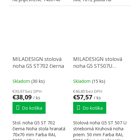
mm, pätka umožňuje...
pripevnenie 140x140 mm,
pätka...
MILADESIGN stolová
MILADESIGN stolová
noha G5 ST702 čierna
noha G5 ST507U
sklopná 50 mm
strieborná
Skladom
(30 ks)
Skladom
(15 ks)
€30,97 bez DPH
€46,80 bez DPH
€38,09
€57,57
/ ks
/ ks
Do košíka
Do košíka
Stol. noha G5 ST 702
Stolová noha G5 ST 507 U
čierna Noha stola hranatá
strieborná Kruhová noha
70x70 mm Farba RAL
priem. 50 mm Farba RAL