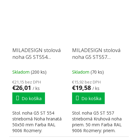
hrúbku stolovej dosky...
MILADESIGN stolová
MILADESIGN stolová
noha G5 ST554
noha G5 ST557
strieborná
strieborná
Skladom
(200 ks)
Skladom
(70 ks)
€21,15 bez DPH
€15,92 bez DPH
€26,01
€19,58
/ ks
/ ks
Do košíka
Do košíka
Stol. noha G5 ST 554
Stol. noha G5 ST 557
strieborná Noha hranatá
strieborná Kruhová noha
50x50 mm Farba RAL
priem. 50 mm Farba RAL
9006 Rozmery:
9006 Rozmery: priem.
50x50x680–840 H Na
50x680–840 H Na hrúbku...