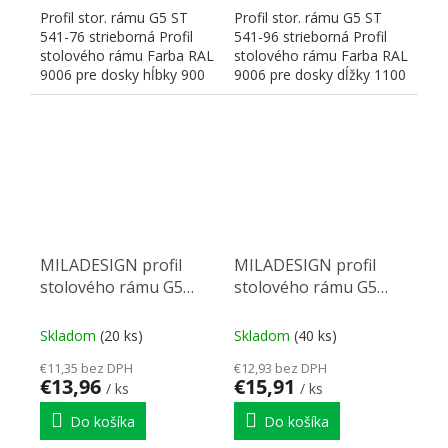
Profil stor. rámu G5 ST
Profil stor. rámu G5 ST
541-76 strieborná Profil
541-96 strieborná Profil
stolového rámu Farba RAL
stolového rámu Farba RAL
9006 pre dosky hĺbky 900
9006 pre dosky dĺžky 1100
mm Rozmery:...
mm Rozmery:...
MILADESIGN profil
MILADESIGN profil
stolového rámu G5
stolového rámu G5
ST541-116 strieborný
ST541-136 strieborný
Skladom
(20 ks)
Skladom
(40 ks)
€11,35 bez DPH
€12,93 bez DPH
€13,96
€15,91
/ ks
/ ks
Do košíka
Do košíka