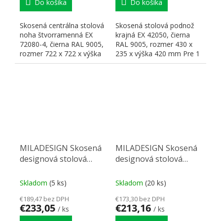
Do košíka
Do košíka
Skosená centrálna stolová
Skosená stolová podnož
noha štvorramenná EX
krajná EX 42050, čierna
72080-4, čierna RAL 9005,
RAL 9005, rozmer 430 x
rozmer 722 x 722 x výška
235 x výška 420 mm Pre 1
720 mm Pre stolovú...
stôl je nutné objednať...
MILADESIGN Skosená
MILADESIGN Skosená
designová stolová
designová stolová
podnož stredová EX
podnož krajní EX
72080P čierna 720 mm
72080 čierna 720 mm
Skladom
(5 ks)
Skladom
(20 ks)
€189,47 bez DPH
€173,30 bez DPH
€233,05
€213,16
/ ks
/ ks