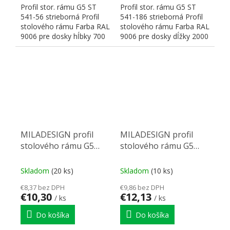
Profil stor. rámu G5 ST
Profil stor. rámu G5 ST
541-56 strieborná Profil
541-186 strieborná Profil
stolového rámu Farba RAL
stolového rámu Farba RAL
9006 pre dosky hĺbky 700
9006 pre dosky dĺžky 2000
mm Rozmery:...
mm Rozmery:...
MILADESIGN profil
MILADESIGN profil
stolového rámu G5
stolového rámu G5
ST541-76 strieborná
ST541-96 strieborný
Skladom
(20 ks)
Skladom
(10 ks)
€8,37 bez DPH
€9,86 bez DPH
€10,30
€12,13
/ ks
/ ks
Do košíka
Do košíka