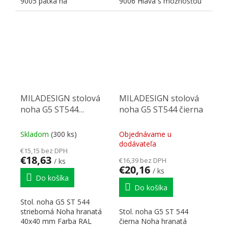
9005 pätka na
9006 Hlava s možnosťou
pripevnenie140x140 mm,
sklopenia nohy pod...
pätka umožňuje...
MILADESIGN stolová
MILADESIGN stolová
noha G5 ST544
noha G5 ST544 čierna
strieborná
Skladom
(300 ks)
Objednávame u
dodávateľa
€15,15 bez DPH
€18,63
€16,39 bez DPH
/ ks
€20,16
/ ks
Do košíka
Do košíka
Stol. noha G5 ST 544
strieborná Noha hranatá
Stol. noha G5 ST 544
40x40 mm Farba RAL
čierna Noha hranatá