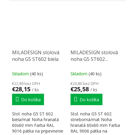
priem. 60x680–770 H Na...
pripevnenie 80x80 mm...
MILADESIGN stolová
MILADESIGN stolová
noha G5 ST602 biela
noha G5 ST602
strieborná
Skladom
(40 ks)
Skladom
(40 ks)
€22,89 bez DPH
€20,80 bez DPH
€28,15
€25,58
/ ks
/ ks
Do košíka
Do košíka
Stol. noha G5 ST 602
Stol. noha G5 ST 602
biela/mat Noha hranatá
strieborná/mat Noha
60x60 mm Farba RAL
hranatá 60x60 mm Farba
9016 pätka na pripevnenie
RAL 9006 pätka na