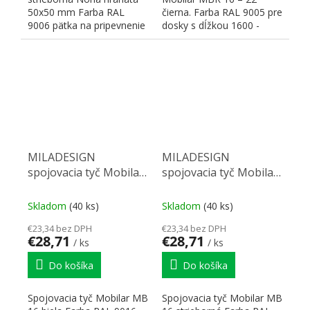
50x50 mm Farba RAL
čierna. Farba RAL 9005 pre
9006 pätka na pripevnenie
dosky s dĺžkou 1600 -
80x80 mm Rozmery:...
2200 mm Rozmery:...
MILADESIGN
MILADESIGN
spojovacia tyč Mobilar
spojovacia tyč Mobilar
MB16 biela
MB16 strieborná
Skladom
(40 ks)
Skladom
(40 ks)
€23,34 bez DPH
€23,34 bez DPH
€28,71
€28,71
/ ks
/ ks
Do košíka
Do košíka
Spojovacia tyč Mobilar MB
Spojovacia tyč Mobilar MB