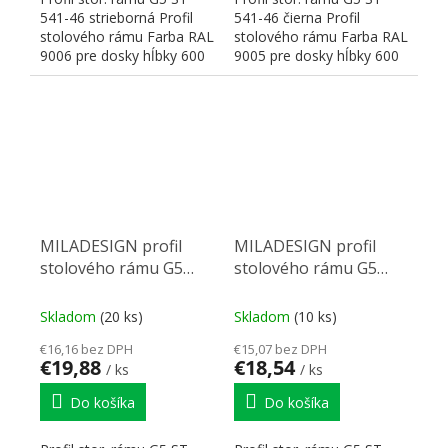
541-46 strieborná Profil
541-46 čierna Profil
stolového rámu Farba RAL
stolového rámu Farba RAL
9006 pre dosky hĺbky 600
9005 pre dosky hĺbky 600
mm Rozmery:...
mm Rozmery: 460x20x40
H
MILADESIGN profil
MILADESIGN profil
stolového rámu G5
stolového rámu G5
ST541-166 čierny
ST541-166 striebor
Skladom
(20 ks)
Skladom
(10 ks)
€16,16 bez DPH
€15,07 bez DPH
€19,88
€18,54
/ ks
/ ks
Do košíka
Do košíka