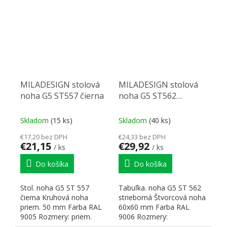
hrúbku stolovej...
MILADESIGN stolová
MILADESIGN stolová
noha G5 ST557 čierna
noha G5 ST562
strieborný
Skladom
(15 ks)
Skladom
(40 ks)
€17,20 bez DPH
€24,33 bez DPH
€21,15
€29,92
/ ks
/ ks
Do košíka
Do košíka
Stol. noha G5 ST 557
Tabuľka. noha G5 ST 562
čierna Kruhová noha
strieborná Štvorcová noha
priem. 50 mm Farba RAL
60x60 mm Farba RAL
9005 Rozmery: priem.
9006 Rozmery:
50x680–840 H Na hrúbku
60x60x715–730 H Pre