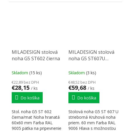
90x90 mm Rozmery:...
pripevnenie 90x90 mm
Rozmery:...
MILADESIGN stolová
MILADESIGN stolová
noha G5 ST602 čierna
noha G5 ST607U
sklopná 60 mm
strieborná
Skladom
(15 ks)
Skladom
(3 ks)
€22,89 bez DPH
€48,52 bez DPH
€28,15
€59,68
/ ks
/ ks
Do košíka
Do košíka
Stol. noha G5 ST 602
Stolová noha G5 ST 607 U
čierna/mat Noha hranatá
strieborná Kruhová noha
60x60 mm Farba RAL
priem. 60 mm Farba RAL
9005 pätka na pripevnenie
9006 Hlava s možnosťou