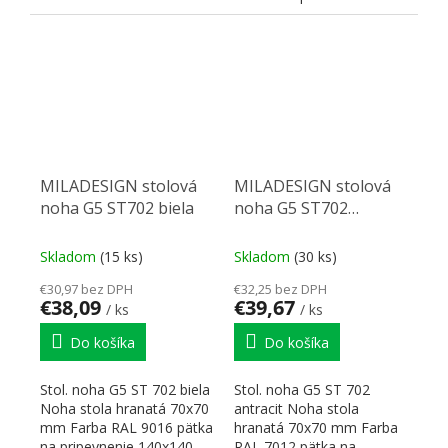
možnosťou sklopenia
pripevnenie 140x140 mm,
nohy...
pätka...
MILADESIGN stolová
MILADESIGN stolová
noha G5 ST702 biela
noha G5 ST702
antracit
Skladom
(15 ks)
Skladom
(30 ks)
€30,97 bez DPH
€32,25 bez DPH
€38,09
€39,67
/ ks
/ ks
Do košíka
Do košíka
Stol. noha G5 ST 702 biela
Stol. noha G5 ST 702
Noha stola hranatá 70x70
antracit Noha stola
mm Farba RAL 9016 pätka
hranatá 70x70 mm Farba
na pripevnenie 140x140
RAL 7012 pätka na