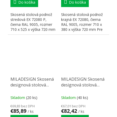
Do košíka
Do košíka
Skosená stolová podnož
Skosená stolová podnož
stredová EX 72080 P,
krajná EX 72080, čierna
čierna RAL 9005, rozmer
RAL 9005, rozmer 710 x
710 x 525 x výška 720 mm
380 x výška 720 mm Pre
Pre stolovú dosku s...
stolovú dosku s...
MILADESIGN Skosená
MILADESIGN Skosená
designová stolová
designová stolová
noha ET N72110
noha ET N72026
čierna 720 mm
čierna 720 mm
Skladom
(20 ks)
Skladom
(40 ks)
€69,83 bez DPH
€67,01 bez DPH
€85,89
€82,42
/ ks
/ ks