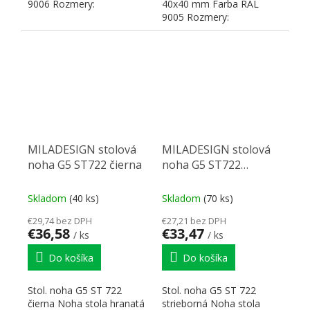
9006 Rozmery:
40x40 mm Farba RAL
40x40x680–830 H Na
9005 Rozmery:
hrúbku stolovej...
40x40x680–830 H Na
hrúbku stolovej dosky...
MILADESIGN stolová
MILADESIGN stolová
noha G5 ST722 čierna
noha G5 ST722
strieborná
Skladom
(40 ks)
Skladom
(70 ks)
€29,74 bez DPH
€27,21 bez DPH
€36,58
€33,47
/ ks
/ ks
Do košíka
Do košíka
Stol. noha G5 ST 722
Stol. noha G5 ST 722
čierna Noha stola hranatá
strieborná Noha stola