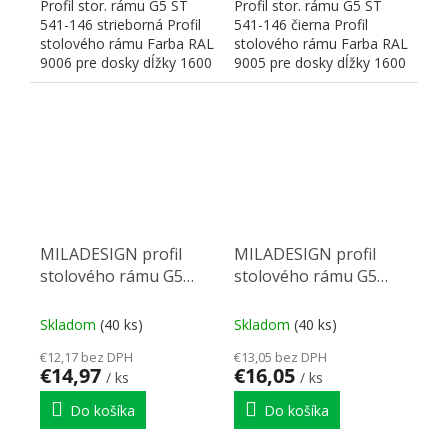
Profil stor. rámu G5 ST
Profil stor. rámu G5 ST
541-146 strieborná Profil
541-146 čierna Profil
stolového rámu Farba RAL
stolového rámu Farba RAL
9006 pre dosky dĺžky 1600
9005 pre dosky dĺžky 1600
mm Rozmery:...
mm Rozmery:...
MILADESIGN profil
MILADESIGN profil
stolového rámu G5
stolového rámu G5
ST541-126 strieborá
ST541-126 čierny
Skladom
(40 ks)
Skladom
(40 ks)
€12,17 bez DPH
€13,05 bez DPH
€14,97
€16,05
/ ks
/ ks
Do košíka
Do košíka