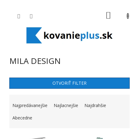
Prejsť na obsah
NÁKUPNÝ
MILA DESIGN
OTVORIŤ FILTER
RADENIE PRODUKTOV
Najpredávanejšie
Najlacnejšie
Najdrahšie
Abecedne
VÝPIS PRODUKTOV