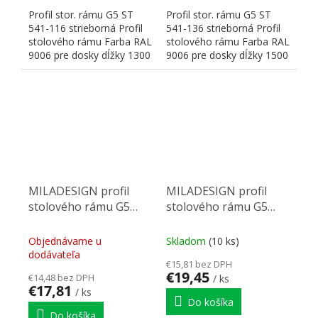
Profil stor. rámu G5 ST
Profil stor. rámu G5 ST
541-116 strieborná Profil
541-136 strieborná Profil
stolového rámu Farba RAL
stolového rámu Farba RAL
9006 pre dosky dĺžky 1300
9006 pre dosky dĺžky 1500
mm Rozmery:...
mm Rozmery:...
MILADESIGN profil
MILADESIGN profil
stolového rámu G5
stolového rámu G5
ST541-156 strieborný
ST541-176 strieborný
Objednávame u
Skladom
(10 ks)
dodávateľa
€15,81 bez DPH
€19,45
€14,48 bez DPH
/ ks
€17,81
/ ks
Do košíka
Do košíka