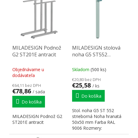
MILADESIGN Podnož
MILADESIGN stolová
G2 ST201E antracit
noha G5 ST552
strieborná
Objednávame u
Skladom
(500 ks)
dodávateľa
€20,80 bez DPH
€25,58
€64,11 bez DPH
/ ks
€78,86
/ sada
Do košíka
Do košíka
Stol. noha G5 ST 552
MILADESIGN Podnož G2
strieborná Noha hranatá
ST201E antracit
50x50 mm Farba RAL
9006 Rozmery:
50x50x715–730 H Na