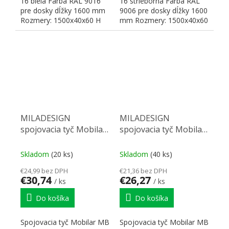
16 biela Farba RAL 9016
16 strieborná Farba RAL
pre dosky dĺžky 1600 mm
9006 pre dosky dĺžky 1600
Rozmery: 1500x40x60 H
mm Rozmery: 1500x40x60
H
MILADESIGN
MILADESIGN
spojovacia tyč Mobilar
spojovacia tyč Mobilar
MB16 čierna
MB14 strieborná
Skladom
(20 ks)
Skladom
(40 ks)
€24,99 bez DPH
€21,36 bez DPH
€30,74
€26,27
/ ks
/ ks
Do košíka
Do košíka
Spojovacia tyč Mobilar MB
Spojovacia tyč Mobilar MB