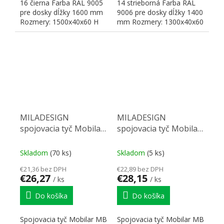
16 čierna Farba RAL 9005
14 strieborná Farba RAL
pre dosky dĺžky 1600 mm
9006 pre dosky dĺžky 1400
Rozmery: 1500x40x60 H
mm Rozmery: 1300x40x60
H
MILADESIGN
MILADESIGN
spojovacia tyč Mobilar
spojovacia tyč Mobilar
MB14 biela
MB14 čierna
Skladom
(70 ks)
Skladom
(5 ks)
€21,36 bez DPH
€22,89 bez DPH
€26,27
€28,15
/ ks
/ ks
Do košíka
Do košíka
Spojovacia tyč Mobilar MB
Spojovacia tyč Mobilar MB