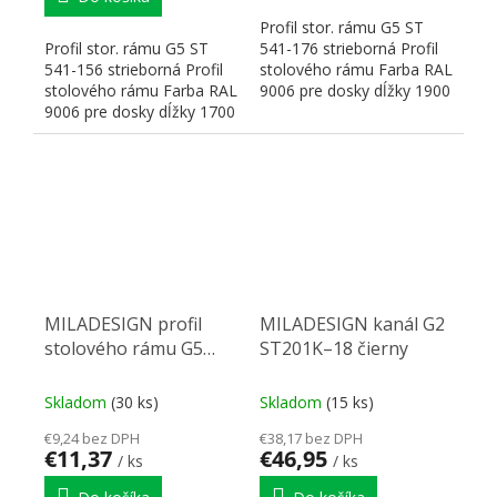
Profil stor. rámu G5 ST
Profil stor. rámu G5 ST
541-176 strieborná Profil
541-156 strieborná Profil
stolového rámu Farba RAL
stolového rámu Farba RAL
9006 pre dosky dĺžky 1900
9006 pre dosky dĺžky 1700
mm Rozmery:...
mm Rozmery:...
MILADESIGN profil
MILADESIGN kanál G2
stolového rámu G5
ST201K–18 čierny
ST541-86 strieborn
Skladom
(30 ks)
Skladom
(15 ks)
€9,24 bez DPH
€38,17 bez DPH
€11,37
€46,95
/ ks
/ ks