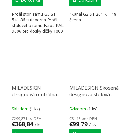
Do košíka
Do košíka
Profil stor. rámu G5 ST
"Kanál G2 ST 201 K – 18
541-86 strieborná Profil
čierna
stolového rámu Farba RAL
9006 pre dosky dĺžky 1000
mm Rozmery:...
MILADESIGN
MILADESIGN Skosená
designová centrálna
designová stolová
stolová noha štyri
podnož krajní EX
ramena EX 72080-4
42050 čierna 420 mm
Skladom
(1 ks)
Skladom
(1 ks)
čierna
€299,87 bez DPH
€81,13 bez DPH
€368,84
€99,79
/ ks
/ ks