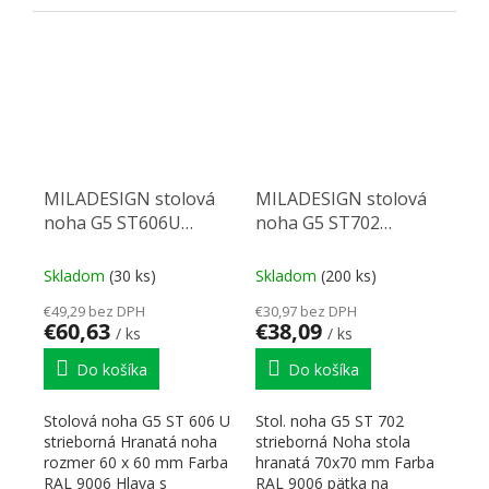
90x90 mm Rozmery:...
sklopenia nohy pod...
MILADESIGN stolová
MILADESIGN stolová
noha G5 ST606U
noha G5 ST702
sklopná 60 x 60 mm
strieborná
strieborná
Skladom
(30 ks)
Skladom
(200 ks)
€49,29 bez DPH
€30,97 bez DPH
€60,63
€38,09
/ ks
/ ks
Do košíka
Do košíka
Stolová noha G5 ST 606 U
Stol. noha G5 ST 702
strieborná Hranatá noha
strieborná Noha stola
rozmer 60 x 60 mm Farba
hranatá 70x70 mm Farba
RAL 9006 Hlava s
RAL 9006 pätka na