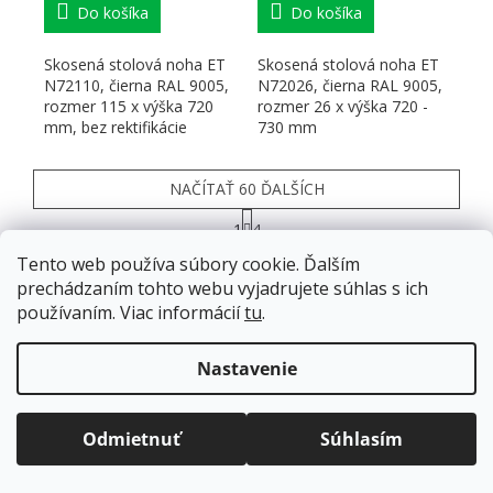
Do košíka
Do košíka
Skosená stolová noha ET
Skosená stolová noha ET
N72110, čierna RAL 9005,
N72026, čierna RAL 9005,
rozmer 115 x výška 720
rozmer 26 x výška 720 -
mm, bez rektifikácie
730 mm
NAČÍTAŤ 60 ĎALŠÍCH
Stránkovanie
1
4
Ovládacie prvky výpisu
182
položiek celkom
Tento web používa súbory cookie. Ďalším
prechádzaním tohto webu vyjadrujete súhlas s ich
HORE
používaním. Viac informácií
tu
.
Doprava zadarmo
pre balíkové zásielky v hodnote
ZÁPÄTIE
nad
120 EUR*
.
Nastavenie
Viac informácií o doprave a platbe.
Balíky zasielame už od
4 EUR
.
Informácie pre vás
ZRÝCHĽUJEME.
Odmietnuť
Súhlasím
Ako nakupovať