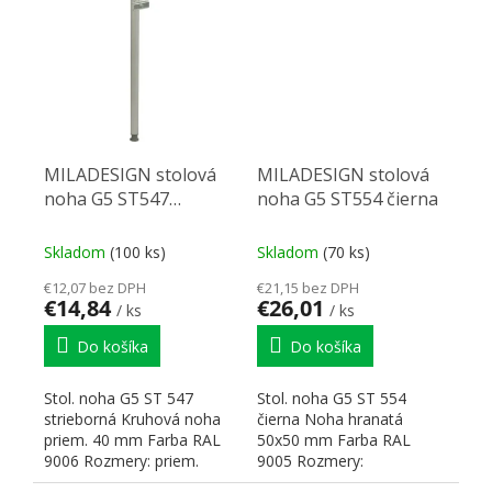
hrúbku stolovej...
MILADESIGN stolová
MILADESIGN stolová
noha G5 ST547
noha G5 ST554 čierna
strieborná
Skladom
(100 ks)
Skladom
(70 ks)
€12,07 bez DPH
€21,15 bez DPH
€14,84
€26,01
/ ks
/ ks
Do košíka
Do košíka
Stol. noha G5 ST 547
Stol. noha G5 ST 554
strieborná Kruhová noha
čierna Noha hranatá
priem. 40 mm Farba RAL
50x50 mm Farba RAL
9006 Rozmery: priem.
9005 Rozmery:
40x680–830 H Na hrúbku...
50x50x680–840 H Na