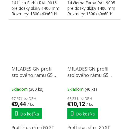
14 biela Farba RAL 9016
14 čierna Farba RAL 9005
pre dosky dĺžky 1400 mm
pre dosky dĺžky 1400 mm
Rozmery: 1300x40x60 H
Rozmery: 1300x40x60 H
MILADESIGN profil
MILADESIGN profil
stolového rámu G5
stolového rámu G5
ST541-66 strieborná
ST541-66 čierny
Skladom
(300 ks)
Skladom
(40 ks)
€7,67 bez DPH
€8,23 bez DPH
€9,44
€10,12
/ ks
/ ks
Do košíka
Do košíka
Profil stor. rámu G5 ST
Profil stor. rámu G5 ST