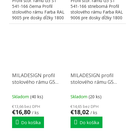
Profil stor. rámu G5 ST
Profil stor. rámu G5 ST
541-166 čierna Profil
541-166 strieborná Profil
stolového rámu Farba RAL
stolového rámu Farba RAL
9005 pre dosky dĺžky 1800
9006 pre dosky dĺžky 1800
mm Rozmery:...
mm Rozmery:...
MILADESIGN profil
MILADESIGN profil
stolového rámu G5
stolového rámu G5
ST541-146 strieborn
ST541-146 čierny
Skladom
(40 ks)
Skladom
(20 ks)
€13,66 bez DPH
€14,65 bez DPH
€16,80
€18,02
/ ks
/ ks
Do košíka
Do košíka