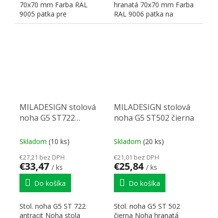
70x70 mm Farba RAL
hranatá 70x70 mm Farba
9005 pätka pre
RAL 9006 pätka na
pripevnenie120x120 mm
pripevnenie 120x120 mm
Rozmery:...
Rozmery:...
MILADESIGN stolová
MILADESIGN stolová
noha G5 ST722
noha G5 ST502 čierna
antracit
Skladom
(10 ks)
Skladom
(20 ks)
€27,21 bez DPH
€21,01 bez DPH
€33,47
€25,84
/ ks
/ ks
Do košíka
Do košíka
Stol. noha G5 ST 722
Stol. noha G5 ST 502
antracit Noha stola
čierna Noha hranatá