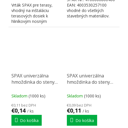
Vrták SPAX pre terasy,
EAN: 4003530257100
vhodný na inštaláciu
vhodné do všetkých
terasových dosiek k
stavebných materiálov.
hliníkovým nosným
Možné vonkajšie použitie
konštrukciám. Číslo SPAX
v...
5009409875005
SPAX univerzálna
SPAX univerzálna
hmoždinka do steny
hmoždinka do steny
6x45mm
6x30mm
Skladom
(1000 ks)
Skladom
(1000 ks)
€0,11 bez DPH
€0,09 bez DPH
€0,14
€0,11
/ ks
/ ks
Do košíka
Do košíka