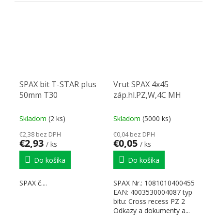
SPAX
dokumenty...
SPAX bit T-STAR plus
Vrut SPAX 4x45
50mm T30
záp.hl.PZ,W,4C MH
Skladom
(2 ks)
Skladom
(5000 ks)
€2,38 bez DPH
€0,04 bez DPH
€2,93
€0,05
/ ks
/ ks
Do košíka
Do košíka
SPAX č....
SPAX Nr.: 1081010400455
EAN: 4003530004087 typ
bitu: Cross recess PZ 2
Odkazy a dokumenty a...