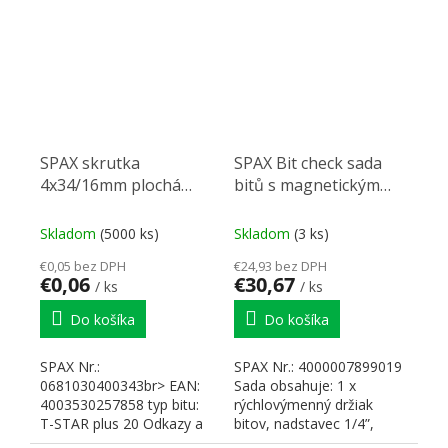
SPAX skrutka
SPAX Bit check sada
4x34/16mm plochá
bitů s magnetickým
hlava T20 částečný
držákem
závit nikl
Skladom
(5000 ks)
Skladom
(3 ks)
€0,05 bez DPH
€24,93 bez DPH
€0,06
€30,67
/ ks
/ ks
Do košíka
Do košíka
SPAX Nr.:
SPAX Nr.: 4000007899019
0681030400343br> EAN:
Sada obsahuje: 1 x
4003530257858 typ bitu:
rýchlovýmenný držiak
T-STAR plus 20 Odkazy a
bitov, nadstavec 1/4”,
dokumenty www SPAX
dĺžka 60 mm. 6 x bitov