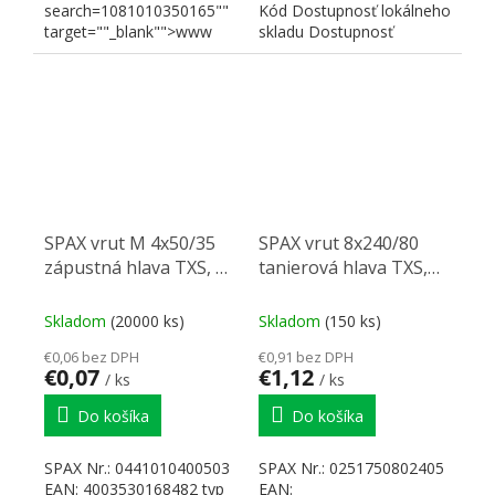
search=1081010350165""
Kód Dostupnosť lokálneho
target=""_blank"">www
skladu Dostupnosť
SPAX "
centrálneho skladu
Základná cena za MJ...
SPAX vrut M 4x50/35
SPAX vrut 8x240/80
zápustná hlava TXS, W,
tanierová hlava TXS,
C, čiastočný závit
W, 4C, čiastočný závit
Skladom
(20000 ks)
Skladom
(150 ks)
€0,06 bez DPH
€0,91 bez DPH
€0,07
€1,12
/ ks
/ ks
Do košíka
Do košíka
SPAX Nr.: 0441010400503
SPAX Nr.: 0251750802405
EAN: 4003530168482 typ
EAN: