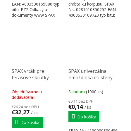
EAN: 4003530165986 typ
chrbta ku korpusu. SPAX
bitu: PZ2 Odkazy a
Nr.: 0281010350252 EAN:
dokumenty www SPAX
4003530109720 typ bitu:
Cross recess PZ 2 2...
SPAX vrták pre
SPAX univerzálna
terasové skrutky
hmoždinka do steny
5,2mm
8x40mm
Objednávame u
Skladom
(1000 ks)
dodávateľa
€0,11 bez DPH
€0,14
€26,24 bez DPH
/ ks
€32,27
/ ks
Do košíka
Do košíka
SPAX Nr.: 4100000800406