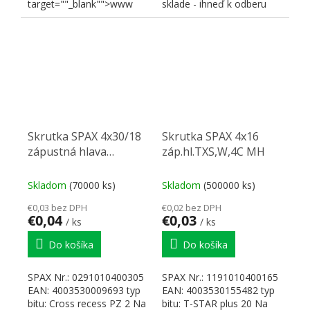
target=""_blank"">www
sklade - ihneď k odberu
SPAX "
Odkazy a dokumenty...
Skrutka SPAX 4x30/18
Skrutka SPAX 4x16
zápustná hlava
záp.hl.TXS,W,4C MH
PZ,W,4C MH, čiastočný
závit
Skladom
(70000 ks)
Skladom
(500000 ks)
€0,03 bez DPH
€0,02 bez DPH
€0,04
€0,03
/ ks
/ ks
Do košíka
Do košíka
SPAX Nr.: 0291010400305
SPAX Nr.: 1191010400165
EAN: 4003530009693 typ
EAN: 4003530155482 typ
bitu: Cross recess PZ 2 Na
bitu: T-STAR plus 20 Na