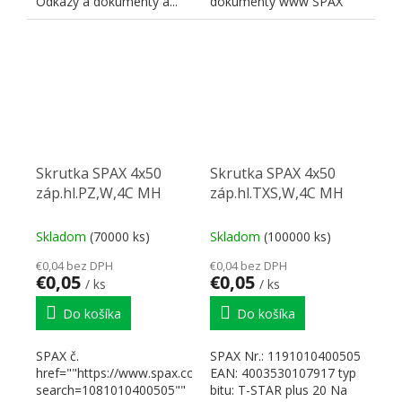
Odkazy a dokumenty a...
dokumenty www SPAX
Skrutka SPAX 4x50
Skrutka SPAX 4x50
záp.hl.PZ,W,4C MH
záp.hl.TXS,W,4C MH
Skladom
(70000 ks)
Skladom
(100000 ks)
€0,04 bez DPH
€0,04 bez DPH
€0,05
€0,05
/ ks
/ ks
Do košíka
Do košíka
SPAX č.
SPAX Nr.: 1191010400505
href=""https://www.spax.com/en/search?
EAN: 4003530107917 typ
search=1081010400505""
bitu: T-STAR plus 20 Na