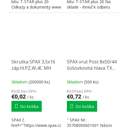
bitu: T-STAR plus 20
bitu: T-STAR plus 20 Na
Odkazy a dokumenty www
sklade - ihneď k odberu
SPAX
Odkazy a dokumenty...
Skrutka SPAX 3,5x16
SPAX vrut Post 8x50/44
záp.hl.PZ,W,4C MH
šošovkovitá hlava TXS,
A1, C
Skladom
(200000 ks)
Skladom
(500 ks)
€0,02 bez DPH
€0,59 bez DPH
€0,02
€0,72
/ ks
/ ks
Do košíka
Do košíka
SPAX č.
" SPAX Nr.:
href=""https://www.spax.com/en/search?
35708000601001 Názov