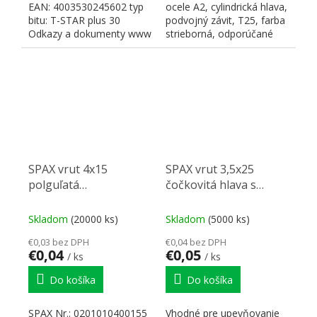
EAN: 4003530245602 typ
ocele A2, cylindrická hlava,
bitu: T-STAR plus 30
podvojný závit, T25, farba
Odkazy a dokumenty www
strieborná, odporúčané
SPAX
pre tvrdé...
SPAX vrut 4x15
SPAX vrut 3,5x25
polguľatá
čočkovitá hlava s
hlava.TXS,W,4C,
golierom PZ, 4C MH
Skladom
(20000 ks)
Skladom
(5000 ks)
€0,03 bez DPH
€0,04 bez DPH
€0,04
€0,05
/ ks
/ ks
Do košíka
Do košíka
SPAX Nr.: 0201010400155
Vhodné pre upevňovanie