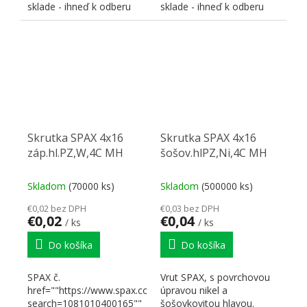
sklade - ihneď k odberu
sklade - ihneď k odberu
Odkazy a dokument...
Odkazy a dokumenty...
Skrutka SPAX 4x16
Skrutka SPAX 4x16
záp.hl.PZ,W,4C MH
šošov.hlPZ,Ni,4C MH
Skladom
(70000 ks)
Skladom
(500000 ks)
€0,02 bez DPH
€0,03 bez DPH
€0,02
€0,04
/ ks
/ ks
Do košíka
Do košíka
SPAX č.
Vrut SPAX, s povrchovou
href=""https://www.spax.com/en/search?
úpravou nikel a
search=1081010400165""
šošovkovitou hlavou.