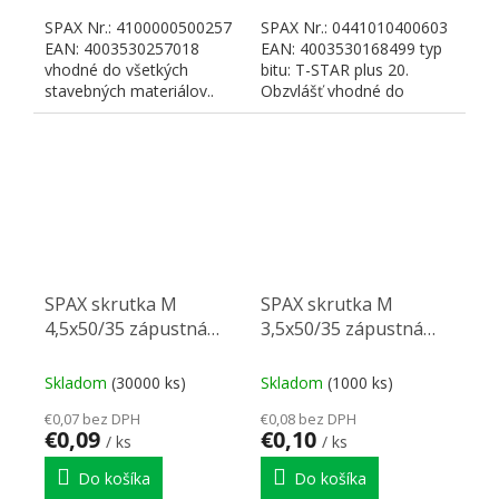
SPAX Nr.: 4100000500257
SPAX Nr.: 0441010400603
EAN: 4003530257018
EAN: 4003530168499 typ
vhodné do všetkých
bitu: T-STAR plus 20.
stavebných materiálov..
Obzvlášť vhodné do
Možné vonkajšie použitie
dosiek MDF. Bez
v...
predvŕtania...
SPAX skrutka M
SPAX skrutka M
4,5x50/35 zápustná
3,5x50/35 zápustná
hlava TXS, W, C,
hlava TXS,W,C,
čiastočný závit
čiastočný závit
Skladom
(30000 ks)
Skladom
(1000 ks)
€0,07 bez DPH
€0,08 bez DPH
€0,09
€0,10
/ ks
/ ks
Do košíka
Do košíka