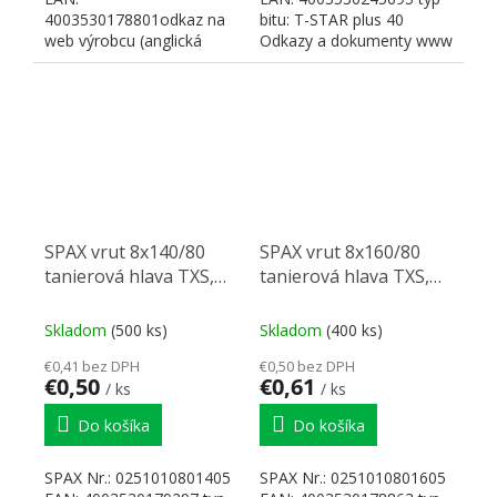
4003530178801odkaz na
bitu: T-STAR plus 40
web výrobcu (anglická
Odkazy a dokumenty www
verzia): www SPAXtyp bitu:
SPAX
T-STAR plus 40...
SPAX vrut 8x140/80
SPAX vrut 8x160/80
tanierová hlava TXS,
tanierová hlava TXS,
W, 4C, čiastočný závit
W, 4C, čiastočný závi
Skladom
(500 ks)
Skladom
(400 ks)
€0,41 bez DPH
€0,50 bez DPH
€0,50
€0,61
/ ks
/ ks
Do košíka
Do košíka
SPAX Nr.: 0251010801405
SPAX Nr.: 0251010801605