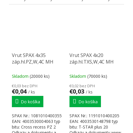
SPAX
SPAX
Vrut SPAX 4x35
Vrut SPAX 4x20
záp.hl.PZ,W,4C MH
záp.hl.TXS,W,4C MH
Skladom
(20000 ks)
Skladom
(70000 ks)
€0,03 bez DPH
€0,02 bez DPH
€0,04
€0,03
/ ks
/ ks
Do košíka
Do košíka
SPAX Nr.: 1081010400355
SPAX Nr.: 1191010400205
EAN: 4003530004063 typ
EAN: 4003530148798 typ
bitu: Cross recess PZ 2
bitu: T-STAR plus 20
Odkazy a dokumenty a...
Odkazy a dokumenty www