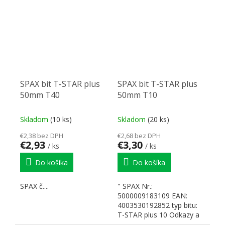
SPAX...
SPAX bit T-STAR plus
SPAX bit T-STAR plus
50mm T40
50mm T10
Skladom
(10 ks)
Skladom
(20 ks)
€2,38 bez DPH
€2,68 bez DPH
€2,93
€3,30
/ ks
/ ks
Do košíka
Do košíka
SPAX č....
" SPAX Nr.:
5000009183109 EAN:
4003530192852 typ bitu:
T-STAR plus 10 Odkazy a
dokumenty...