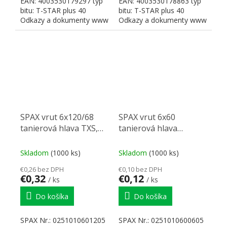
EAN: 4003530179297 typ
EAN: 4003530178863 typ
bitu: T-STAR plus 40
bitu: T-STAR plus 40
Odkazy a dokumenty www
Odkazy a dokumenty www
SPAX
SPAX
SPAX vrut 6x120/68
SPAX vrut 6x60
tanierová hlava TXS,
tanierová hlava
W, 4C, čiastočný závit
TXS,W,4C
Skladom
(1000 ks)
Skladom
(1000 ks)
€0,26 bez DPH
€0,10 bez DPH
€0,32
€0,12
/ ks
/ ks
Do košíka
Do košíka
SPAX Nr.: 0251010601205
SPAX Nr.: 0251010600605