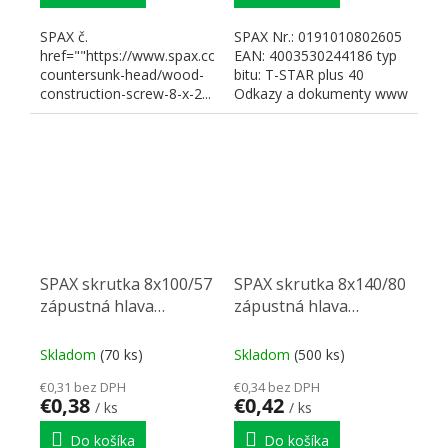
SPAX č.
SPAX Nr.: 0191010802605
href=""https://www.spax.com/en/products/construction/flat-
EAN: 4003530244186 typ
countersunk-head/wood-
bitu: T-STAR plus 40
construction-screw-8-x-2...
Odkazy a dokumenty www
SPAX
SPAX skrutka 8x100/57
SPAX skrutka 8x140/80
zápustná hlava
zápustná hlava
TXS,W,4C MH,
TXS,W,4C MH,
čiastočný závit
čiastočný závit
Skladom
(70 ks)
Skladom
(500 ks)
€0,31 bez DPH
€0,34 bez DPH
€0,38
€0,42
/ ks
/ ks
Do košíka
Do košíka