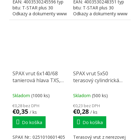
EAN: 4003530245596 typ
EAN: 4003530248351 typ
bitu: T-STAR plus 30
bitu: T-STAR plus 30
Odkazy a dokumenty www
Odkazy a dokumenty www
SPAX
SPAX
SPAX vrut 6x140/68
SPAX vrut 5x50
tanierová hlava TXS,
terasový cylindrická
W, 4C, čiastočný závi
hlava TXS, nerez A2, C,
strieborný
Skladom
(1000 ks)
Skladom
(500 ks)
€0,28 bez DPH
€0,23 bez DPH
€0,35
€0,28
/ ks
/ ks
Do košíka
Do košíka
SPAX Nr.: 0251010601405
Terasový vrut z nerezovej