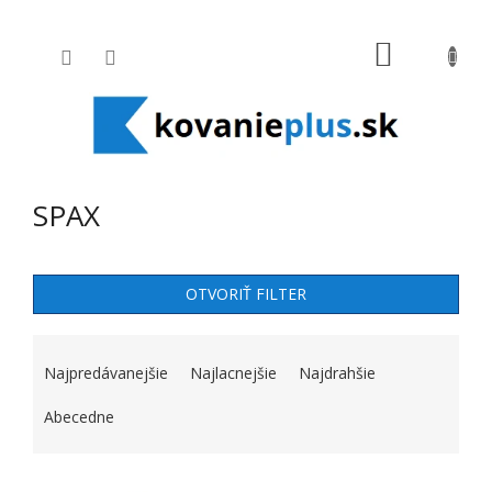
Prejsť na obsah
NÁKUPNÝ
SPAX
OTVORIŤ FILTER
RADENIE PRODUKTOV
Najpredávanejšie
Najlacnejšie
Najdrahšie
Abecedne
VÝPIS PRODUKTOV