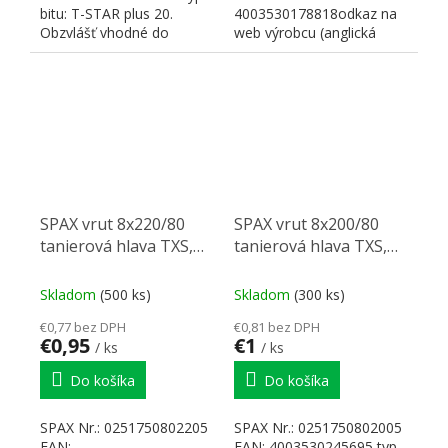
bitu: T-STAR plus 20.
4003530178818odkaz na
Obzvlášť vhodné do
web výrobcu (anglická
dosiek MDF. vydutie...
verzia): www SPAXtyp bitu:
T-STAR plus 40...
SPAX vrut 8x220/80
SPAX vrut 8x200/80
tanierová hlava TXS,
tanierová hlava TXS,
W, 4C, čiastočný závit
W, 4C, čiastočný závit
Skladom
(500 ks)
Skladom
(300 ks)
€0,77 bez DPH
€0,81 bez DPH
€0,95
€1
/ ks
/ ks
Do košíka
Do košíka
SPAX Nr.: 0251750802205
SPAX Nr.: 0251750802005
EAN:
EAN: 4003530245695 typ