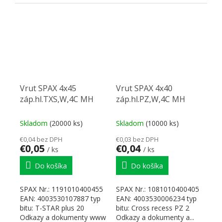
Vrut SPAX 4x45
Vrut SPAX 4x40
záp.hl.TXS,W,4C MH
záp.hl.PZ,W,4C MH
Skladom
(20000 ks)
Skladom
(10000 ks)
€0,04 bez DPH
€0,03 bez DPH
€0,05
€0,04
/ ks
/ ks
Do košíka
Do košíka
SPAX Nr.: 1191010400455
SPAX Nr.: 1081010400405
EAN: 4003530107887 typ
EAN: 4003530006234 typ
bitu: T-STAR plus 20
bitu: Cross recess PZ 2
Odkazy a dokumenty www
Odkazy a dokumenty a...