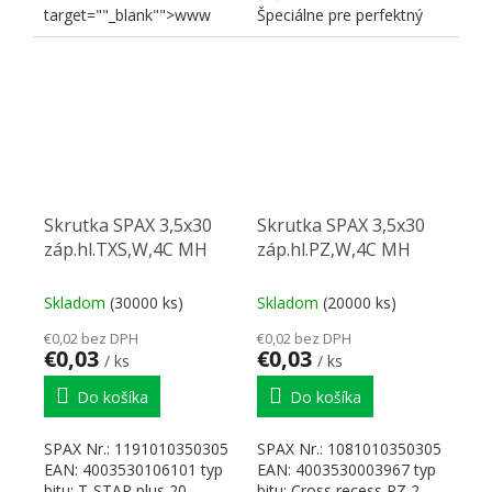
target=""_blank"">www
Špeciálne pre perfektný
SPAX "
vzhľad pántov.
Technológia SPAX....
Skrutka SPAX 3,5x30
Skrutka SPAX 3,5x30
záp.hl.TXS,W,4C MH
záp.hl.PZ,W,4C MH
Skladom
(30000 ks)
Skladom
(20000 ks)
€0,02 bez DPH
€0,02 bez DPH
€0,03
€0,03
/ ks
/ ks
Do košíka
Do košíka
SPAX Nr.: 1191010350305
SPAX Nr.: 1081010350305
EAN: 4003530106101 typ
EAN: 4003530003967 typ
bitu: T-STAR plus 20
bitu: Cross recess PZ 2