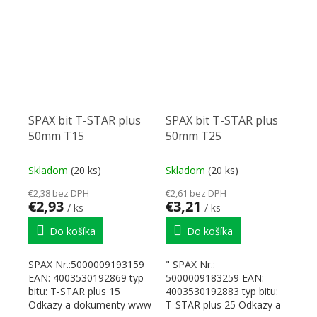
SPAX bit T-STAR plus
SPAX bit T-STAR plus
50mm T15
50mm T25
Skladom
(20 ks)
Skladom
(20 ks)
€2,38 bez DPH
€2,61 bez DPH
€2,93
€3,21
/ ks
/ ks
Do košíka
Do košíka
SPAX Nr.:5000009193159
" SPAX Nr.:
EAN: 4003530192869 typ
5000009183259 EAN:
bitu: T-STAR plus 15
4003530192883 typ bitu:
Odkazy a dokumenty www
T-STAR plus 25 Odkazy a