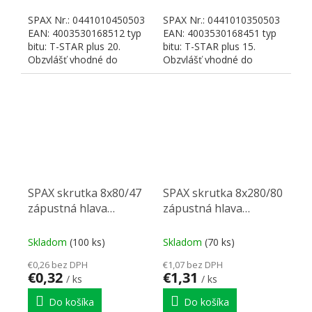
SPAX Nr.: 0441010450503
SPAX Nr.: 0441010350503
EAN: 4003530168512 typ
EAN: 4003530168451 typ
bitu: T-STAR plus 20.
bitu: T-STAR plus 15.
Obzvlášť vhodné do
Obzvlášť vhodné do
dosiek MDF. Bez
dosiek MDF. Bez
predvŕtania...
predvŕtania...
SPAX skrutka 8x80/47
SPAX skrutka 8x280/80
zápustná hlava
zápustná hlava
TXS,W,4C MH,
TXS,W,4C MH,
čiastočný závit
čiastočný závit
Skladom
(100 ks)
Skladom
(70 ks)
€0,26 bez DPH
€1,07 bez DPH
€0,32
€1,31
/ ks
/ ks
Do košíka
Do košíka