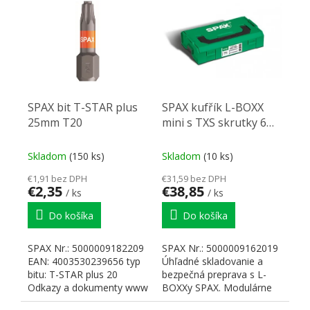
SPAX bit T-STAR plus
SPAX kufřík L-BOXX
25mm T20
mini s TXS skrutky 6
rozměrů + 3 bity
Skladom
(150 ks)
Skladom
(10 ks)
€1,91 bez DPH
€31,59 bez DPH
€2,35
€38,85
/ ks
/ ks
Do košíka
Do košíka
SPAX Nr.: 5000009182209
SPAX Nr.: 5000009162019
EAN: 4003530239656 typ
Úhľadné skladovanie a
bitu: T-STAR plus 20
bezpečná preprava s L-
Odkazy a dokumenty www
BOXXy SPAX. Modulárne
SPAX
usporiadanie. 100%...