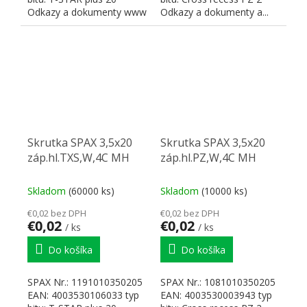
Odkazy a dokumenty www
Odkazy a dokumenty a...
SPAX
Skrutka SPAX 3,5x20
Skrutka SPAX 3,5x20
záp.hl.TXS,W,4C MH
záp.hl.PZ,W,4C MH
Skladom
(60000 ks)
Skladom
(10000 ks)
€0,02 bez DPH
€0,02 bez DPH
€0,02
€0,02
/ ks
/ ks
Do košíka
Do košíka
SPAX Nr.: 1191010350205
SPAX Nr.: 1081010350205
EAN: 4003530106033 typ
EAN: 4003530003943 typ