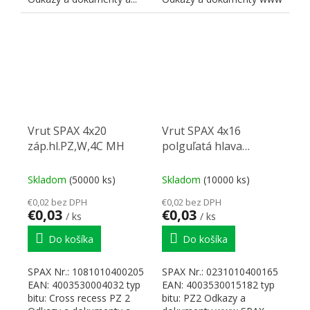
SPAX
Vrut SPAX 4x20
Vrut SPAX 4x16
záp.hl.PZ,W,4C MH
polguľatá hlava
PZ,W,4C,
Skladom
(50000 ks)
Skladom
(10000 ks)
€0,02 bez DPH
€0,02 bez DPH
€0,03
€0,03
/ ks
/ ks
Do košíka
Do košíka
SPAX Nr.: 1081010400205
SPAX Nr.: 0231010400165
EAN: 4003530004032 typ
EAN: 4003530015182 typ
bitu: Cross recess PZ 2
bitu: PZ2 Odkazy a