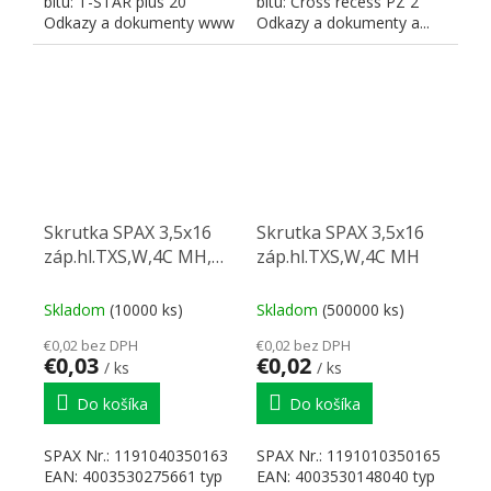
bitu: T-STAR plus 20
bitu: Cross recess PZ 2
Odkazy a dokumenty www
Odkazy a dokumenty a...
SPAX
Skrutka SPAX 3,5x16
Skrutka SPAX 3,5x16
záp.hl.TXS,W,4C MH,
záp.hl.TXS,W,4C MH
zinok čierny
Skladom
(10000 ks)
Skladom
(500000 ks)
€0,02 bez DPH
€0,02 bez DPH
€0,03
€0,02
/ ks
/ ks
Do košíka
Do košíka
SPAX Nr.: 1191040350163
SPAX Nr.: 1191010350165
EAN: 4003530275661 typ
EAN: 4003530148040 typ