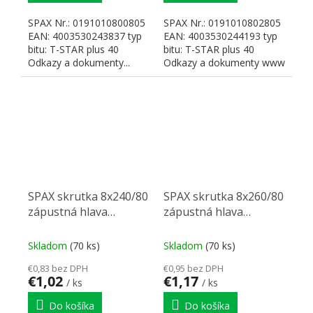
SPAX Nr.: 0191010800805
SPAX Nr.: 0191010802805
EAN: 4003530243837 typ
EAN: 4003530244193 typ
bitu: T-STAR plus 40
bitu: T-STAR plus 40
Odkazy a dokumenty...
Odkazy a dokumenty www
SPAX
SPAX skrutka 8x240/80
SPAX skrutka 8x260/80
zápustná hlava
zápustná hlava
TXS,W,4C MH,
TXS,W,4C MH,
čiastočný závit
čiastočný závit
Skladom
(70 ks)
Skladom
(70 ks)
€0,83 bez DPH
€0,95 bez DPH
€1,02
€1,17
/ ks
/ ks
Do košíka
Do košíka