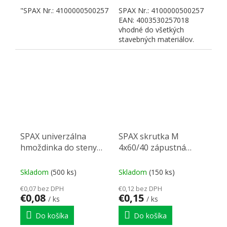
"SPAX Nr.: 4100000500257
SPAX Nr.: 4100000500257
EAN: 4003530257018
vhodné do všetkých
stavebných materiálov.
Možné vonkajšie použitie
v...
SPAX univerzálna
SPAX skrutka M
hmoždinka do steny
4x60/40 zápustná
5x25mm
hlava TXS, W, C,
čiastočný závit
Skladom
(500 ks)
Skladom
(150 ks)
€0,07 bez DPH
€0,12 bez DPH
€0,08
€0,15
/ ks
/ ks
Do košíka
Do košíka