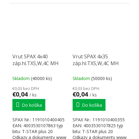
SPAX
Vrut SPAX 4x40
Vrut SPAX 4x35
záp.hl.TXS,W,4C MH
záp.hl.TXS,W,4C MH
Skladom
(40000 ks)
Skladom
(50000 ks)
€0,03 bez DPH
€0,03 bez DPH
€0,04
€0,04
/ ks
/ ks
Do košíka
Do košíka
SPAX Nr.: 1191010400405
SPAX Nr.: 1191010400355
EAN: 4003530107863 typ
EAN: 4003530107825 typ
bitu: T-STAR plus 20
bitu: T-STAR plus 20
Odkazy a dokumenty www
Odkazy a dokumenty www