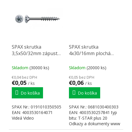
SPAX skrutka
SPAX skrutka
3,5x50/32mm zápustná
4x30/16mm plochá
hlava TXS,W,4C MH
hlava T20 částečný
částečný závit
závit nikl
Skladom
(30000 ks)
Skladom
(20000 ks)
€0,04 bez DPH
€0,05 bez DPH
€0,05
€0,06
/ ks
/ ks
Do košíka
Do košíka
SPAX Nr.: 0191010350505
SPAX Nr.: 0681030400303
EAN: 4003530164071
EAN: 4003530257841 typ
Videá Video
bitu: T-STAR plus 20
Odkazy a dokumenty www
SPAX