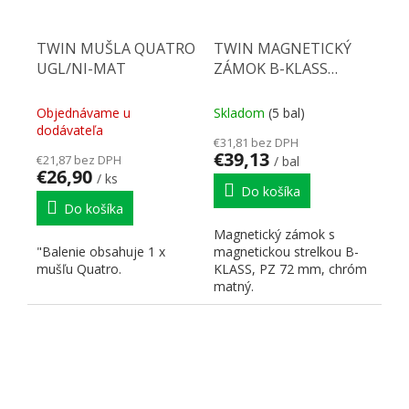
TWIN MUŠLA QUATRO
TWIN MAGNETICKÝ
UGL/NI-MAT
ZÁMOK B-KLASS
PZ/CH-SAT
Objednávame u
Skladom
(5 bal)
dodávateľa
€31,81 bez DPH
€39,13
€21,87 bez DPH
/ bal
€26,90
/ ks
Do košíka
Do košíka
Magnetický zámok s
"Balenie obsahuje 1 x
magnetickou strelkou B-
mušľu Quatro.
KLASS, PZ 72 mm, chróm
matný.