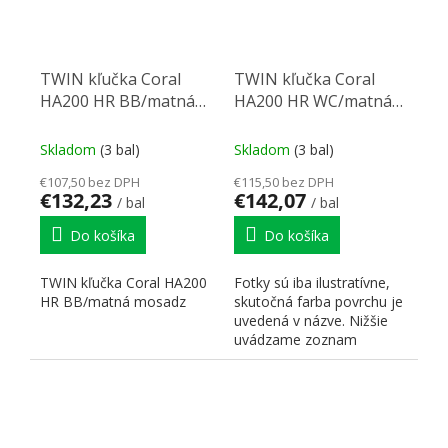
TWIN kľučka Coral
TWIN kľučka Coral
HA200 HR BB/matná
HA200 HR WC/matná
mosadz
mosadz
Skladom
(3 bal)
Skladom
(3 bal)
€107,50 bez DPH
€115,50 bez DPH
€132,23
€142,07
/ bal
/ bal
Do košíka
Do košíka
TWIN kľučka Coral HA200
Fotky sú iba ilustratívne,
HR BB/matná mosadz
skutočná farba povrchu je
uvedená v názve. Nižšie
uvádzame zoznam
skratiek pre lepšiu...