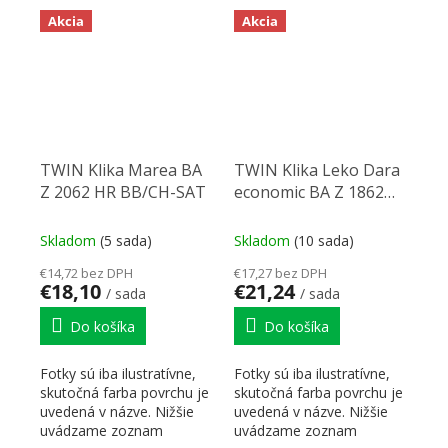
Akcia
Akcia
TWIN Klika Marea BA
TWIN Klika Leko Dara
Z 2062 HR BB/CH-SAT
economic BA Z 1862
WC/CH-SAT
Skladom
(5 sada)
Skladom
(10 sada)
€14,72 bez DPH
€17,27 bez DPH
€18,10
€21,24
/ sada
/ sada
Do košíka
Do košíka
Fotky sú iba ilustratívne,
Fotky sú iba ilustratívne,
skutočná farba povrchu je
skutočná farba povrchu je
uvedená v názve. Nižšie
uvedená v názve. Nižšie
uvádzame zoznam
uvádzame zoznam