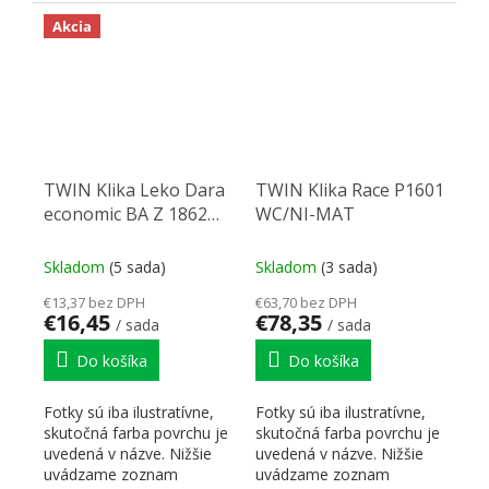
skratiek pre lepšiu...
skratiek pre lepšiu...
Akcia
TWIN Klika Leko Dara
TWIN Klika Race P1601
economic BA Z 1862
WC/NI-MAT
PZ/CH-SAT
Skladom
(5 sada)
Skladom
(3 sada)
€13,37 bez DPH
€63,70 bez DPH
€16,45
€78,35
/ sada
/ sada
Do košíka
Do košíka
Fotky sú iba ilustratívne,
Fotky sú iba ilustratívne,
skutočná farba povrchu je
skutočná farba povrchu je
uvedená v názve. Nižšie
uvedená v názve. Nižšie
uvádzame zoznam
uvádzame zoznam