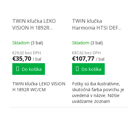
TWIN kľučka LEKO
TWIN kľučka
VISION H 1892R
Harmonia HTSI DEF
WC/CM
KPZ/CM 92 mm
Skladom
(3 bal)
Skladom
(3 bal)
€29,02 bez DPH
€87,62 bez DPH
€35,70
€107,77
/ bal
/ bal
Do košíka
Do košíka
TWIN kľučka LEKO VISION
Fotky sú iba ilustratívne,
H 1892R WC/CM
skutočná farba povrchu je
uvedená v názve. Nižšie
uvádzame zoznam
skratiek pre lepšiu...