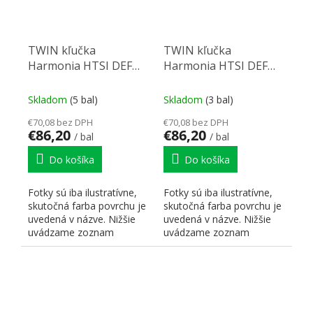
TWIN kľučka
TWIN kľučka
Harmonia HTSI DEF
Harmonia HTSI DEF
KPZ/F9 90 mm
KPZ/F9 72 mm
Skladom
(5 bal)
Skladom
(3 bal)
€70,08 bez DPH
€70,08 bez DPH
€86,20
€86,20
/ bal
/ bal
Do košíka
Do košíka
Fotky sú iba ilustratívne,
Fotky sú iba ilustratívne,
skutočná farba povrchu je
skutočná farba povrchu je
uvedená v názve. Nižšie
uvedená v názve. Nižšie
uvádzame zoznam
uvádzame zoznam
skratiek pre lepšiu...
skratiek pre lepšiu...