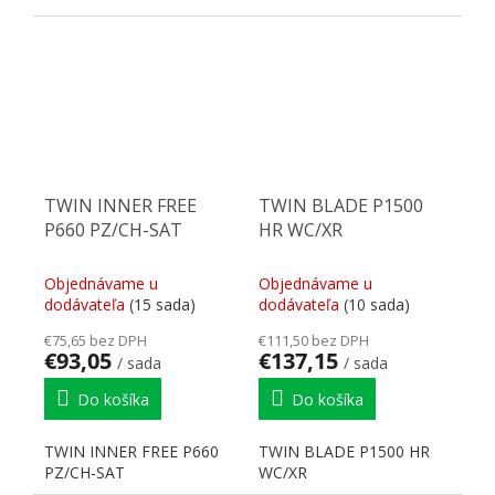
skratiek pre lepšiu...
skratiek pre lepšiu...
TWIN INNER FREE
TWIN BLADE P1500
P660 PZ/CH-SAT
HR WC/XR
Objednávame u
Objednávame u
dodávateľa
(15 sada)
dodávateľa
(10 sada)
€75,65 bez DPH
€111,50 bez DPH
€93,05
€137,15
/ sada
/ sada
Do košíka
Do košíka
TWIN INNER FREE P660
TWIN BLADE P1500 HR
PZ/CH-SAT
WC/XR