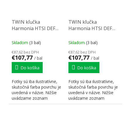
TWIN kľučka
TWIN kľučka
Harmonia HTSI DEF
Harmonia HTSI DEF
KPZ/CM 90 mm
KPZ/CM 72 mm
Skladom
(3 bal)
Skladom
(3 bal)
€87,62 bez DPH
€87,62 bez DPH
€107,77
€107,77
/ bal
/ bal
Do košíka
Do košíka
Fotky sú iba ilustratívne,
Fotky sú iba ilustratívne,
skutočná farba povrchu je
skutočná farba povrchu je
uvedená v názve. Nižšie
uvedená v názve. Nižšie
uvádzame zoznam
uvádzame zoznam
skratiek pre lepšiu...
skratiek pre lepšiu...