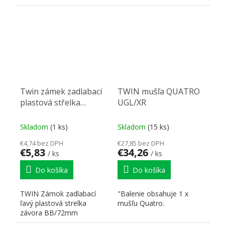
skratiek pre lepšiu...
skratiek pre lepšiu...
Twin zámek zadlabací
TWIN mušľa QUATRO
plastová střelka
UGL/XR
závora BB/72 mm levý
Skladom
(1 ks)
Skladom
(15 ks)
€4,74 bez DPH
€27,85 bez DPH
€5,83
€34,26
/ ks
/ ks
Do košíka
Do košíka
TWIN Zámok zadlabací
"Balenie obsahuje 1 x
ľavý plastová strelka
mušľu Quatro.
závora BB/72mm