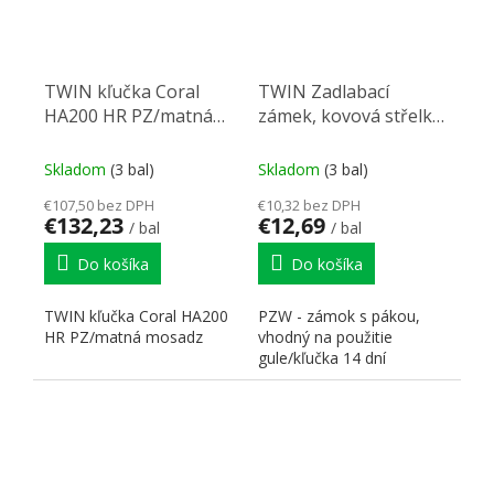
TWIN kľučka Coral
TWIN Zadlabací
HA200 HR PZ/matná
zámek, kovová střelka,
mosadz
závora PZW, rozteč 72
mm. pravý
Skladom
(3 bal)
Skladom
(3 bal)
€107,50 bez DPH
€10,32 bez DPH
€132,23
€12,69
/ bal
/ bal
Do košíka
Do košíka
TWIN kľučka Coral HA200
PZW - zámok s pákou,
HR PZ/matná mosadz
vhodný na použitie
gule/kľučka 14 dní