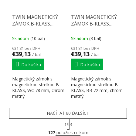
TWIN MAGNETICKÝ
TWIN MAGNETICKÝ
ZÁMOK B-KLASS
ZÁMOK B-KLASS
WC/CH-SAT
BB/CH-SAT
Skladom
(10 bal)
Skladom
(3 bal)
€31,81 bez DPH
€31,81 bez DPH
€39,13
€39,13
/ bal
/ bal
Do košíka
Do košíka
Magnetický zámok s
Magnetický zámok s
magnetickou strelkou B-
magnetickou strelkou B-
KLASS, WC 78 mm, chróm
KLASS, BB 72 mm, chróm
matný.
matný.
NAČÍTAŤ 60 ĎALŠÍCH
Stránkovanie
1
3
Ovládacie prvky výpisu
127
položiek celkom