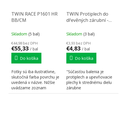
TWIN RACE P1601 HR
TWIN Protiplech do
BB/CM
dřevěných zárubní -
pro falcové dveře
Skladom
(5 bal)
Skladom
(3 bal)
€44,98 bez DPH
€3,93 bez DPH
€55,33
€4,83
/ bal
/ bal
Do košíka
Do košíka
Fotky sú iba ilustratívne,
"Súčasťou balenia je
skutočná farba povrchu je
protiplech a upevňovacie
uvedená v názve. Nižšie
plechy k strednému dielu
uvádzame zoznam
zárubne
skratiek pre lepšiu...