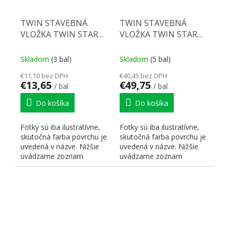
TWIN STAVEBNÁ
TWIN STAVEBNÁ
VLOŽKA TWIN STAR
VLOŽKA TWIN STAR
50S 30/35/NI (3
50S s gombíkom
PREDĹŽENÉ KĽÚČE)
30/35K/NI (3
Skladom
(3 bal)
Skladom
(5 bal)
PREDĹŽENÉ KĽÚČE)
€11,10 bez DPH
€40,45 bez DPH
€13,65
€49,75
/ bal
/ bal
Do košíka
Do košíka
Fotky sú iba ilustratívne,
Fotky sú iba ilustratívne,
skutočná farba povrchu je
skutočná farba povrchu je
uvedená v názve. Nižšie
uvedená v názve. Nižšie
uvádzame zoznam
uvádzame zoznam
skratiek pre lepšiu...
skratiek pre lepšiu...