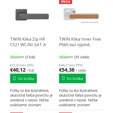
Akcia
TWIN Klika Zip HR
TWIN Klika Inner Free
C521 WC/NI-SAT-A
P660 bez výplně
BB/CH-SAT
Skladom
(3 bal)
Skladom
(30 sada)
€32,62 bez DPH
€44,21 bez DPH
€40,12
€54,38
/ bal
/ sada
Do košíka
Do košíka
Fotky sú iba ilustratívne,
Fotky sú iba ilustratívne,
skutočná farba povrchu je
skutočná farba povrchu je
uvedená v názve. Nižšie
uvedená v názve. Nižšie
uvádzame zoznam
uvádzame zoznam
skratiek pre lepšiu...
skratiek pre lepšiu...