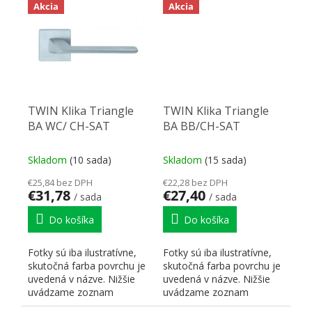
Akcia
Akcia
TWIN Klika Triangle
TWIN Klika Triangle
BA WC/ CH-SAT
BA BB/CH-SAT
Skladom
(10 sada)
Skladom
(15 sada)
€25,84 bez DPH
€22,28 bez DPH
€31,78
€27,40
/ sada
/ sada
Do košíka
Do košíka
Fotky sú iba ilustratívne,
Fotky sú iba ilustratívne,
skutočná farba povrchu je
skutočná farba povrchu je
uvedená v názve. Nižšie
uvedená v názve. Nižšie
uvádzame zoznam
uvádzame zoznam
skratiek pre lepšiu...
skratiek pre lepšiu...