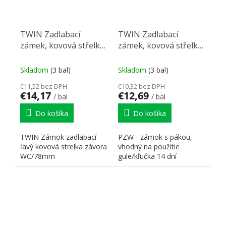
TWIN Zadlabací
TWIN Zadlabací
zámek, kovová střelka,
zámek, kovová střelka,
závora WC, rozteč 78
závora PZW, rozteč 72
mm, levý
mm. levý
Skladom
(3 bal)
Skladom
(3 bal)
€11,52 bez DPH
€10,32 bez DPH
€14,17
€12,69
/ bal
/ bal
Do košíka
Do košíka
TWIN Zámok zadlabací
PZW - zámok s pákou,
ľavý kovová strelka závora
vhodný na použitie
WC/78mm
gule/kľučka 14 dní