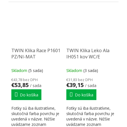
skratiek pre lepšiu...
skratiek pre lepšiu...
TWIN Klika Race P1601
TWIN Klika Leko Ala
PZ/NI-MAT
IH051 kov WC/E
Skladom
(5 sada)
Skladom
(3 sada)
€43,78 bez DPH
€31,83 bez DPH
€53,85
€39,15
/ sada
/ sada
Do košíka
Do košíka
Fotky sú iba ilustratívne,
Fotky sú iba ilustratívne,
skutočná farba povrchu je
skutočná farba povrchu je
uvedená v názve. Nižšie
uvedená v názve. Nižšie
uvádzame zoznam
uvádzame zoznam