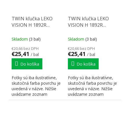
TWIN kľučka LEKO
TWIN kľučka LEKO
VISION H 1892R
VISION H 1892R
BB/CM
PZ/CM
Skladom
(3 bal)
Skladom
(3 bal)
€20,66 bez DPH
€20,66 bez DPH
€25,41
€25,41
/ bal
/ bal
Do košíka
Do košíka
Fotky sú iba ilustratívne,
Fotky sú iba ilustratívne,
skutočná farba povrchu je
skutočná farba povrchu je
uvedená v názve. Nižšie
uvedená v názve. Nižšie
uvádzame zoznam
uvádzame zoznam
skratiek pre lepšiu...
skratiek pre lepšiu...