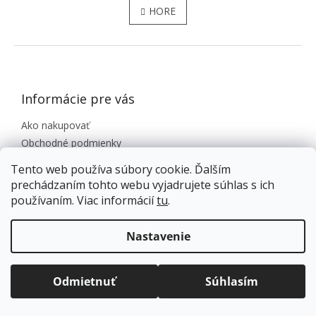
HORE
ZÁPÄTIE
Informácie pre vás
Ako nakupovať
Obchodné podmienky
GDPR Podmienky ochrany osobných údajov
Tento web používa súbory cookie. Ďalším
Doprava a platba
prechádzaním tohto webu vyjadrujete súhlas s ich
Reklamačný poriadok
používaním. Viac informácií
tu
.
Odstúpenie od zmluvy
Doprava zadarmo
pre balíkové zásielky v hodnote
O nás
nad
120 EUR*
.
Nastavenie
Kontakt
Viac informácií o doprave a platbe.
Balíky zasielame už od
4 EUR
.
ZRÝCHĽUJEME.
Odmietnuť
Súhlasím
Novinky