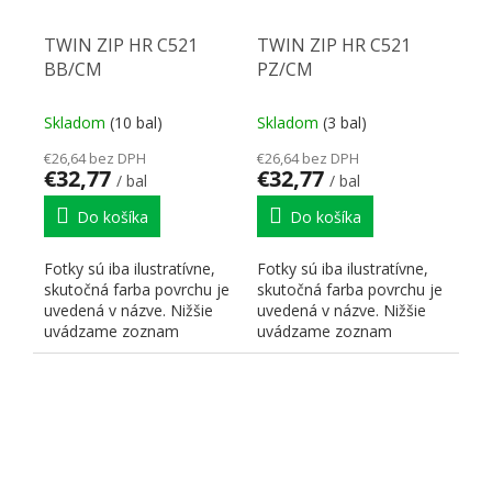
TWIN ZIP HR C521
TWIN ZIP HR C521
BB/CM
PZ/CM
Skladom
(10 bal)
Skladom
(3 bal)
€26,64 bez DPH
€26,64 bez DPH
€32,77
€32,77
/ bal
/ bal
Do košíka
Do košíka
Fotky sú iba ilustratívne,
Fotky sú iba ilustratívne,
skutočná farba povrchu je
skutočná farba povrchu je
uvedená v názve. Nižšie
uvedená v názve. Nižšie
uvádzame zoznam
uvádzame zoznam
skratiek pre lepšiu...
skratiek pre lepšiu...