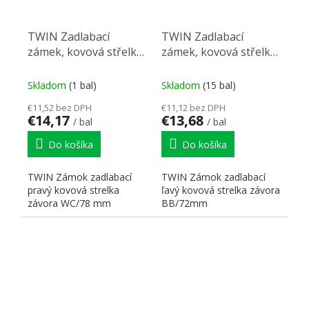
TWIN Zadlabací
TWIN Zadlabací
zámek, kovová střelka,
zámek, kovová střelka,
závora WC, rozteč 78
závora BB, rozteč 72
mm, pravý
mm levý
Skladom
(1 bal)
Skladom
(15 bal)
€11,52 bez DPH
€11,12 bez DPH
€14,17
€13,68
/ bal
/ bal
Do košíka
Do košíka
TWIN Zámok zadlabací
TWIN Zámok zadlabací
pravý kovová strelka
ľavý kovová strelka závora
závora WC/78 mm
BB/72mm