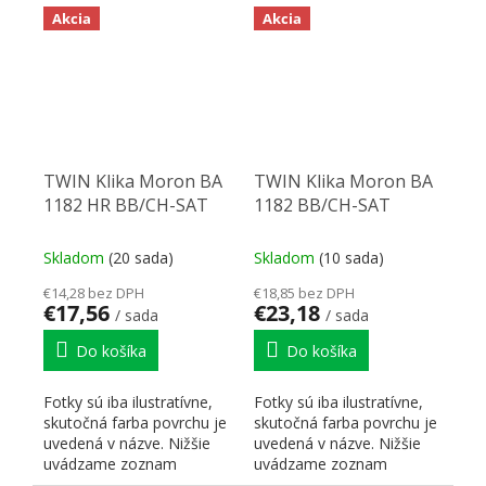
Akcia
Akcia
TWIN Klika Moron BA
TWIN Klika Moron BA
1182 HR BB/CH-SAT
1182 BB/CH-SAT
Skladom
(20 sada)
Skladom
(10 sada)
€14,28 bez DPH
€18,85 bez DPH
€17,56
€23,18
/ sada
/ sada
Do košíka
Do košíka
Fotky sú iba ilustratívne,
Fotky sú iba ilustratívne,
skutočná farba povrchu je
skutočná farba povrchu je
uvedená v názve. Nižšie
uvedená v názve. Nižšie
uvádzame zoznam
uvádzame zoznam
skratiek pre lepšiu...
skratiek pre lepšiu...