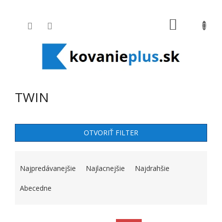
Prejsť na obsah
NÁKUPNÝ
TWIN
OTVORIŤ FILTER
RADENIE PRODUKTOV
Najpredávanejšie
Najlacnejšie
Najdrahšie
Abecedne
VÝPIS PRODUKTOV