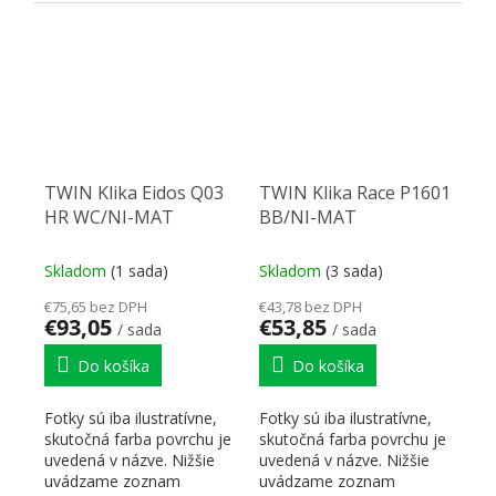
skratiek pre lepšiu...
TWIN Klika Eidos Q03
TWIN Klika Race P1601
HR WC/NI-MAT
BB/NI-MAT
Skladom
(1 sada)
Skladom
(3 sada)
€75,65 bez DPH
€43,78 bez DPH
€93,05
€53,85
/ sada
/ sada
Do košíka
Do košíka
Fotky sú iba ilustratívne,
Fotky sú iba ilustratívne,
skutočná farba povrchu je
skutočná farba povrchu je
uvedená v názve. Nižšie
uvedená v názve. Nižšie
uvádzame zoznam
uvádzame zoznam