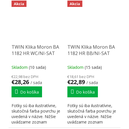
Akcia
Akcia
TWIN Klika Moron BA
TWIN Klika Moron BA
1182 HR WC/NI-SAT
1182 HR BB/NI-SAT
Skladom
(10 sada)
Skladom
(15 sada)
€22,98 bez DPH
€18,61 bez DPH
€28,26
€22,89
/ sada
/ sada
Do košíka
Do košíka
Fotky sú iba ilustratívne,
Fotky sú iba ilustratívne,
skutočná farba povrchu je
skutočná farba povrchu je
uvedená v názve. Nižšie
uvedená v názve. Nižšie
uvádzame zoznam
uvádzame zoznam
skratiek pre lepšiu...
skratiek pre lepšiu...