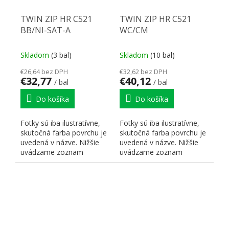
TWIN ZIP HR C521
TWIN ZIP HR C521
BB/NI-SAT-A
WC/CM
Skladom
(3 bal)
Skladom
(10 bal)
€26,64 bez DPH
€32,62 bez DPH
€32,77
€40,12
/ bal
/ bal
Do košíka
Do košíka
Fotky sú iba ilustratívne,
Fotky sú iba ilustratívne,
skutočná farba povrchu je
skutočná farba povrchu je
uvedená v názve. Nižšie
uvedená v názve. Nižšie
uvádzame zoznam
uvádzame zoznam
skratiek pre lepšiu...
skratiek pre lepšiu...