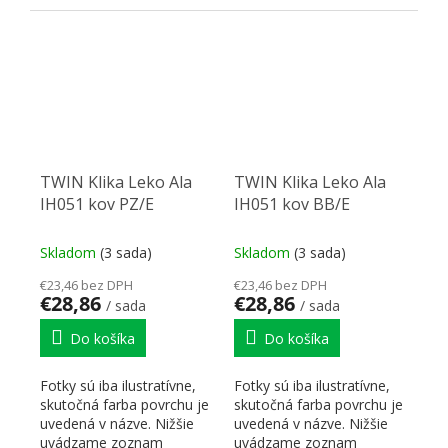
skratiek pre lepšiu...
skratiek pre lepšiu...
TWIN Klika Leko Ala
TWIN Klika Leko Ala
IH051 kov PZ/E
IH051 kov BB/E
Skladom
(3 sada)
Skladom
(3 sada)
€23,46 bez DPH
€23,46 bez DPH
€28,86
€28,86
/ sada
/ sada
Do košíka
Do košíka
Fotky sú iba ilustratívne,
Fotky sú iba ilustratívne,
skutočná farba povrchu je
skutočná farba povrchu je
uvedená v názve. Nižšie
uvedená v názve. Nižšie
uvádzame zoznam
uvádzame zoznam