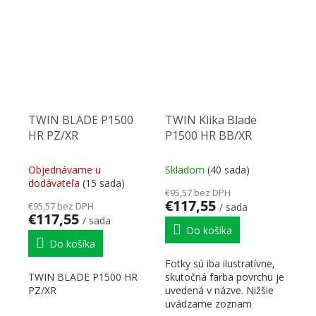
TWIN BLADE P1500
TWIN Klika Blade
HR PZ/XR
P1500 HR BB/XR
Objednávame u
Skladom
(40 sada)
dodávateľa
(15 sada)
€95,57 bez DPH
€117,55
€95,57 bez DPH
/ sada
€117,55
/ sada
Do košíka
Do košíka
Fotky sú iba ilustratívne,
TWIN BLADE P1500 HR
skutočná farba povrchu je
PZ/XR
uvedená v názve. Nižšie
uvádzame zoznam