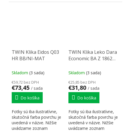
skratiek pre lepšiu...
skratiek pre lepšiu...
TWIN Klika Eidos Q03
TWIN Klika Leko Dara
HR BB/NI-MAT
Economic BA Z 1862
BB/NI-SAT
Skladom
(3 sada)
Skladom
(3 sada)
€59,72 bez DPH
€25,85 bez DPH
€73,45
€31,80
/ sada
/ sada
Do košíka
Do košíka
Fotky sú iba ilustratívne,
Fotky sú iba ilustratívne,
skutočná farba povrchu je
skutočná farba povrchu je
uvedená v názve. Nižšie
uvedená v názve. Nižšie
uvádzame zoznam
uvádzame zoznam