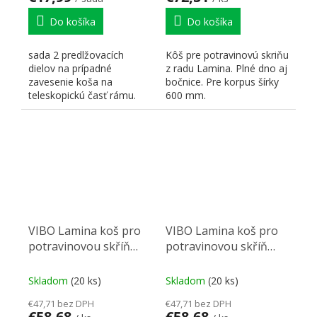
Do košíka
Do košíka
sada 2 predlžovacích
Kôš pre potravinovú skriňu
dielov na prípadné
z radu Lamina. Plné dno aj
zavesenie koša na
bočnice. Pre korpus šírky
teleskopickú časť rámu.
600 mm.
dĺžka 160mm.
VIBO Lamina koš pro
VIBO Lamina koš pro
potravinovou skříň
potravinovou skříň
450 mm
400 mm
Skladom
(20 ks)
Skladom
(20 ks)
€47,71 bez DPH
€47,71 bez DPH
€58,68
€58,68