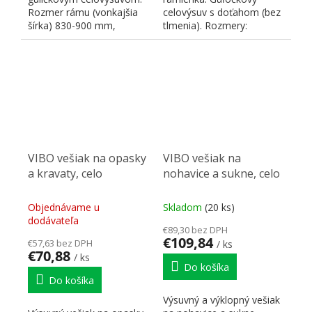
Rozmer rámu (vonkajšia
celovýsuv s doťahom (bez
šírka) 830-900 mm,
tlmenia). Rozmery:
vnútorný využiteľný
50x500x170 mm. Farba:
rozmer 750-820...
hliník/chróm.
VIBO vešiak na opasky
VIBO vešiak na
a kravaty, celo
nohavice a sukne, celo
Objednávame u
Skladom
(20 ks)
dodávateľa
€89,30 bez DPH
€109,84
€57,63 bez DPH
/ ks
€70,88
/ ks
Do košíka
Do košíka
Výsuvný a výklopný vešiak