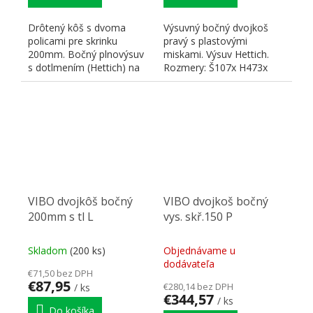
Drôtený kôš s dvoma
Výsuvný bočný dvojkoš
policami pre skrinku
pravý s plastovými
200mm. Bočný plnovýsuv
miskami. Výsuv Hettich.
s dotlmením (Hettich) na
Rozmery: Š107x H473x
montáž na pravú stenu...
V510. Vhodný pre
otvorené...
VIBO dvojkôš bočný
VIBO dvojkoš bočný
200mm s tl L
vys. skř.150 P
Skladom
(200 ks)
Objednávame u
dodávateľa
€71,50 bez DPH
€87,95
€280,14 bez DPH
/ ks
€344,57
/ ks
Do košíka