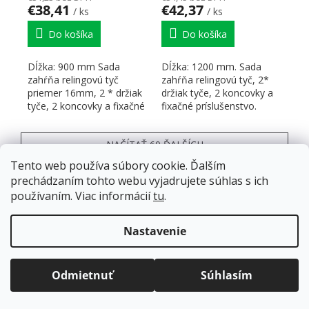
€38,41
€42,37
/ ks
/ ks
Do košíka
Do košíka
Dĺžka: 900 mm Sada
Dĺžka: 1200 mm. Sada
zahŕňa relingovú tyč
zahŕňa relingovú tyč, 2*
priemer 16mm, 2 * držiak
držiak tyče, 2 koncovky a
tyče, 2 koncovky a fixačné
fixačné príslušenstvo.
príslušenstvo
Priemer tyče 16mm
NAČÍTAŤ 60 ĎALŠÍCH
Stránkovanie
Tento web používa súbory cookie. Ďalším
1
5
prechádzaním tohto webu vyjadrujete súhlas s ich
Ovládacie prvky výpisu
297
položiek celkom
používaním. Viac informácií
tu
.
HORE
Doprava zadarmo
pre balíkové zásielky v hodnote
nad
120 EUR*
.
Nastavenie
Viac informácií o doprave a platbe.
ZÁPÄTIE
Balíky zasielame už od
4 EUR
.
ZRÝCHĽUJEME.
Odmietnuť
Súhlasím
Informácie pre vás