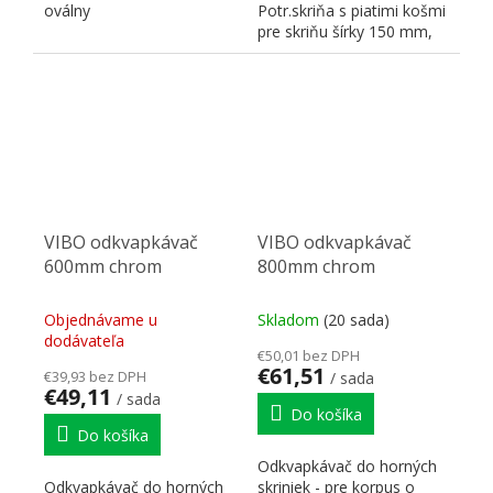
oválny
Potr.skriňa s piatimi košmi
pre skriňu šírky 150 mm,
classic. Montáž na pravú...
VIBO odkvapkávač
VIBO odkvapkávač
600mm chrom
800mm chrom
Objednávame u
Skladom
(20 sada)
dodávateľa
€50,01 bez DPH
€61,51
€39,93 bez DPH
/ sada
€49,11
/ sada
Do košíka
Do košíka
Odkvapkávač do horných
Odkvapkávač do horných
skriniek - pre korpus o