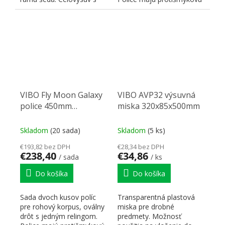
dotlmením pri zatváraní....
úpravu. Určené pre...
VIBO Fly Moon Galaxy
VIBO AVP32 výsuvná
police 450mm
miska 320x85x500mm
chrom/biela pravá
Skladom
(20 sada)
Skladom
(5 ks)
€193,82 bez DPH
€28,34 bez DPH
€238,40
€34,86
/ sada
/ ks
Do košíka
Do košíka
Sada dvoch kusov políc
Transparentná plastová
pre rohový korpus, oválny
miska pre drobné
drôt s jedným relingom.
predmety. Možnosť