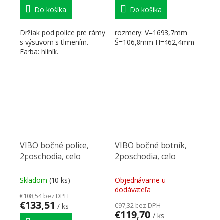
Do košíka
Do košíka
Držiak pod police pre rámy
rozmery: V=1693,7mm
s výsuvom s tlmením.
Š=106,8mm H=462,4mm
Farba: hliník.
VIBO bočné police,
VIBO bočné botník,
2poschodia, celo
2poschodia, celo
Skladom
(10 ks)
Objednávame u
dodávateľa
€108,54 bez DPH
€133,51
€97,32 bez DPH
/ ks
€119,70
/ ks