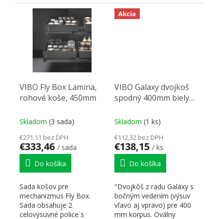
nezávislým pohybom,
ktoré možno
Akcia
namontovať...
VIBO Fly Box Lamina,
VIBO Galaxy dvojkoš
rohové koše, 450mm
spodný 400mm biely
P/L - POŠKOZENÉ
Skladom
(3 sada)
Skladom
(1 ks)
€271,11 bez DPH
€112,32 bez DPH
€333,46
€138,15
/ sada
/ ks
Do košíka
Do košíka
Sada košov pre
"Dvojkôš z radu Galaxy s
mechanizmus Fly Box.
bočným vedením (výsuv
Sada obsahuje 2
vľavo aj vpravo) pre 400
celovýsuvné police s
mm korpus. Oválny