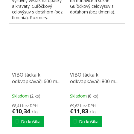
Výsuvný vešiak na opasky
na nohavice a sukne.
a kravaty. Guľôčkový
Guľôčkový celovýsuv s
celovýsuv s doťahom (bez
doťahom (bez tlmenia).
tlmenia). Rozmery:
Rozmer: 260x500x260
165x500x50 mm. Farba:...
mm....
VIBO tácka k
VIBO tácka k
odkvapkávači 600 mm
odkvapkávači 800 mm
(306249)
(306250)
Skladom
(2 ks)
Skladom
(8 ks)
€8,41 bez DPH
€9,62 bez DPH
€10,34
€11,83
/ ks
/ ks
Do košíka
Do košíka