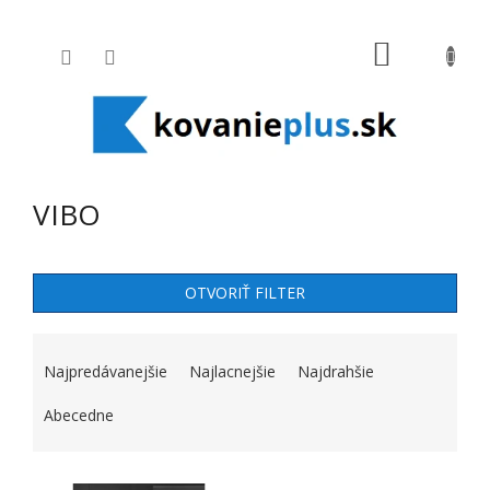
Prejsť na obsah
NÁKUPNÝ
VIBO
OTVORIŤ FILTER
RADENIE PRODUKTOV
Najpredávanejšie
Najlacnejšie
Najdrahšie
Abecedne
VÝPIS PRODUKTOV