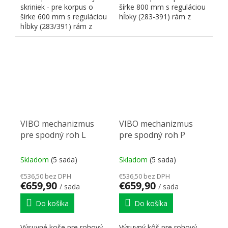
skriniek - pre korpus o
šírke 800 mm s reguláciou
šírke 600 mm s reguláciou
hĺbky (283-391) rám z
hĺbky (283/391) rám z
hliníka, drôt chróm...
hliníka, drôt chróm...
VIBO mechanizmus
VIBO mechanizmus
pre spodný roh L
pre spodný roh P
Skladom
(5 sada)
Skladom
(5 sada)
€536,50 bez DPH
€536,50 bez DPH
€659,90
€659,90
/ sada
/ sada
Do košíka
Do košíka
Výsuvné koše pre rohový
Výsuvný kôš pre rohový