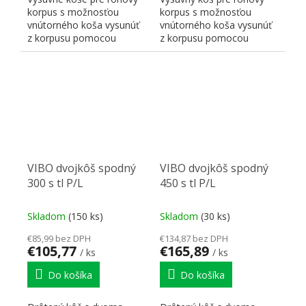
korpus s možnosťou
korpus s možnosťou
vnútorného koša vysunúť
vnútorného koša vysunúť
z korpusu pomocou
z korpusu pomocou
guličkových celovýsuvov.
guličkových celovýsuvov.
Ľavá...
Pravý...
VIBO dvojkôš spodný
VIBO dvojkôš spodný
300 s tl P/L
450 s tl P/L
Skladom
(150 ks)
Skladom
(30 ks)
€85,99 bez DPH
€134,87 bez DPH
€105,77
€165,89
/ ks
/ ks
Do košíka
Do košíka