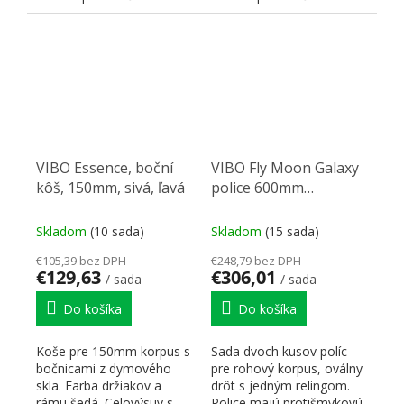
dymovými sklami v...
dymového skla v...
VIBO Essence, boční
VIBO Fly Moon Galaxy
kôš, 150mm, sivá, ľavá
police 600mm
tmavosivá pravá
Skladom
(10 sada)
Skladom
(15 sada)
€105,39 bez DPH
€248,79 bez DPH
€129,63
€306,01
/ sada
/ sada
Do košíka
Do košíka
Koše pre 150mm korpus s
Sada dvoch kusov políc
bočnicami z dymového
pre rohový korpus, oválny
skla. Farba držiakov a
drôt s jedným relingom.
rámu šedá. Celovýsuv s
Police majú protišmykovú