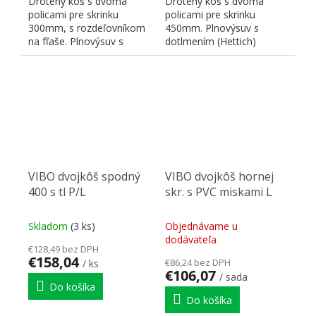
Drôtený kôš s dvoma
Drôtený kôš s dvoma
policami pre skrinku
policami pre skrinku
300mm, s rozdeľovníkom
450mm. Plnovýsuv s
na fľaše. Plnovýsuv s
dotlmením (Hettich)
dotlmením (Hettich)
pravoľavý. Rozmery:
pravoľavý....
h470xv520xš414....
VIBO dvojkôš spodný
VIBO dvojkôš hornej
400 s tl P/L
skr. s PVC miskami L
Skladom
(3 ks)
Objednávame u
dodávateľa
€128,49 bez DPH
€158,04
€86,24 bez DPH
/ ks
€106,07
/ sada
Do košíka
Do košíka