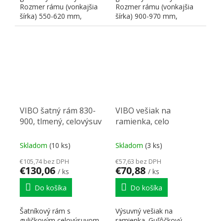
Rozmer rámu (vonkajšia
Rozmer rámu (vonkajšia
šírka) 550-620 mm,
šírka) 900-970 mm,
vnútorný využiteľný
vnútorný využiteľný
rozmer 470-540...
rozmer 820-890...
VIBO šatný rám 830-
VIBO vešiak na
900, tlmený, celovýsuv
ramienka, celo
Skladom
(10 ks)
Skladom
(3 ks)
€105,74 bez DPH
€57,63 bez DPH
€130,06
€70,88
/ ks
/ ks
Do košíka
Do košíka
Šatníkový rám s
Výsuvný vešiak na
guličkovým celovýsuvom.
ramienka. Guľôčkový