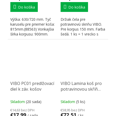
Do košíka
Do košíka
Výška: 630/720 mm. Tyč
Držiak čela pre
karuselu pre priemer koša:
potravinovú skriňu VIBO.
815mm.(88563) Vonkajšia
Pre korpus 150 mm. Farba
šírka korpusu: 900mm.
šedá. 1 ks = 1 vrecko s
dvoma držiakmi čela.
VIBO PC01 predlžovací
VIBO Lamina koš pro
diel k záv. košov
potravinovou skříň
600 mm
Skladom
(20 sada)
Skladom
(5 ks)
€14,63 bez DPH
€58,95 bez DPH
€17,99
€72,51
/ sada
/ ks