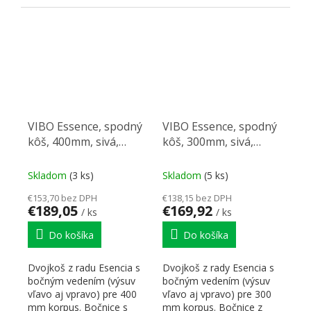
nezávislým pohybom,
pochrómovaný drôt s
ktoré možno
bielym...
namontovať...
VIBO Essence, spodný
VIBO Essence, spodný
kôš, 400mm, sivá,
kôš, 300mm, sivá,
pravolevá
pravolevá
Skladom
(3 ks)
Skladom
(5 ks)
€153,70 bez DPH
€138,15 bez DPH
€189,05
€169,92
/ ks
/ ks
Do košíka
Do košíka
Dvojkoš z radu Esencia s
Dvojkoš z rady Esencia s
bočným vedením (výsuv
bočným vedením (výsuv
vľavo aj vpravo) pre 400
vľavo aj vpravo) pre 300
mm korpus. Bočnice s
mm korpus. Bočnice z