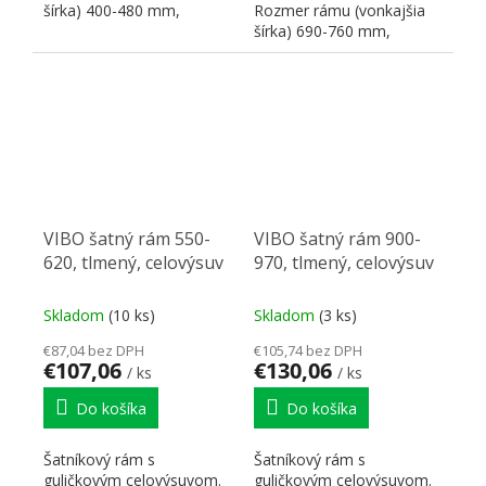
šírka) 400-480 mm,
Rozmer rámu (vonkajšia
vnútorný využiteľný
šírka) 690-760 mm,
rozmer 320-400...
vnútorný využiteľný
rozmer 610-680...
VIBO šatný rám 550-
VIBO šatný rám 900-
620, tlmený, celovýsuv
970, tlmený, celovýsuv
Skladom
(10 ks)
Skladom
(3 ks)
€87,04 bez DPH
€105,74 bez DPH
€107,06
€130,06
/ ks
/ ks
Do košíka
Do košíka
Šatníkový rám s
Šatníkový rám s
guličkovým celovýsuvom.
guličkovým celovýsuvom.