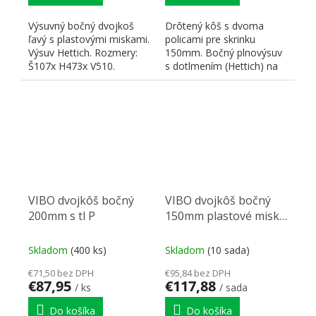
Výsuvný bočný dvojkoš
Drôtený kôš s dvoma
ľavý s plastovými miskami.
policami pre skrinku
Výsuv Hettich. Rozmery:
150mm. Bočný plnovýsuv
Š107x H473x V510.
s dotlmením (Hettich) na
Vhodný pre otvorené...
montáž na pravú stenu...
VIBO dvojkôš bočný
VIBO dvojkôš bočný
200mm s tl P
150mm plastové misky
pravý
Skladom
(400 ks)
Skladom
(10 sada)
€71,50 bez DPH
€95,84 bez DPH
€87,95
€117,88
/ ks
/ sada
Do košíka
Do košíka