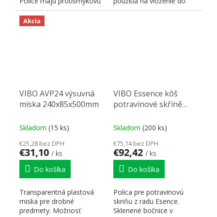
Police majú protišmykovú
použitia na vloženie do
úpravu. Určené pre...
výsuvných šatníkových
rámov Vibo a...
Akcia
VIBO AVP24 výsuvná
VIBO Essence kôš
miska 240x85x500mm
potravinové skříně
400mm sivý
Skladom
(15 ks)
Skladom
(200 ks)
€25,28 bez DPH
€75,14 bez DPH
€31,10
€92,42
/ ks
/ ks
Do košíka
Do košíka
Transparentná plastová
Polica pre potravinovú
miska pre drobné
skriňu z radu Esence.
predmety. Možnosť
Sklenené bočnice v