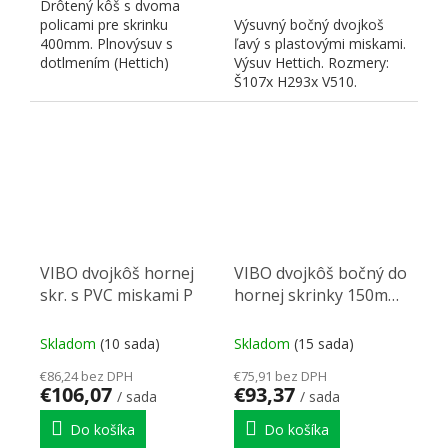
Drôtený kôš s dvoma
policami pre skrinku
Výsuvný bočný dvojkoš
400mm. Plnovýsuv s
ľavý s plastovými miskami.
dotlmením (Hettich)
Výsuv Hettich. Rozmery:
pravoľavý. Rozmery:
Š107x H293x V510.
h470xv520xš364....
Vhodný pre otvorené...
VIBO dvojkôš hornej
VIBO dvojkôš bočný do
skr. s PVC miskami P
hornej skrinky 150mm
pravý
Skladom
(10 sada)
Skladom
(15 sada)
€86,24 bez DPH
€75,91 bez DPH
€106,07
€93,37
/ sada
/ sada
Do košíka
Do košíka