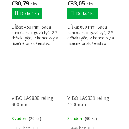
€30,79
€33,05
/ ks
/ ks
Do košíka
Do košíka
Dĺžka: 450 mm. Sada
Dĺžka: 600 mm. Sada
zahŕňa relingovú tyč, 2 *
zahŕňa relingovú tyč, 2 *
držiak tyče, 2 koncovky a
držiak tyče, 2 koncovky a
fixačné príslušenstvo
fixačné príslušenstvo
VIBO LA9838 reling
VIBO LA9839 reling
900mm
1200mm
Skladom
(20 ks)
Skladom
(30 ks)
€31,23 bez DPH
€34,45 bez DPH