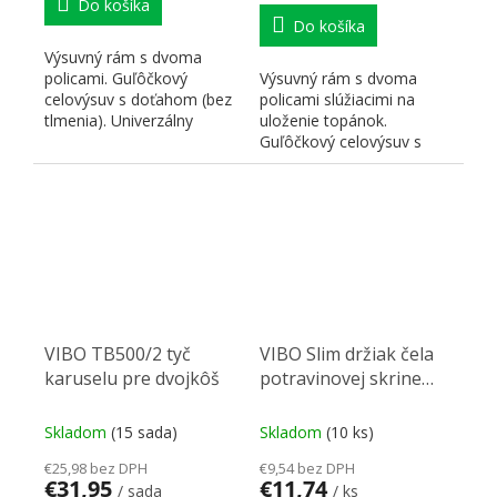
Do košíka
Do košíka
Výsuvný rám s dvoma
policami. Guľôčkový
Výsuvný rám s dvoma
celovýsuv s doťahom (bez
policami slúžiacimi na
tlmenia). Univerzálny
uloženie topánok.
pravo/ľavý variant.
Guľôčkový celovýsuv s
Rozmery:...
doťahom (bez tlmenia).
Univerzálny...
VIBO TB500/2 tyč
VIBO Slim držiak čela
karuselu pre dvojkôš
potravinovej skrine
150mm šedý
Skladom
(15 sada)
Skladom
(10 ks)
€25,98 bez DPH
€9,54 bez DPH
€31,95
€11,74
/ sada
/ ks