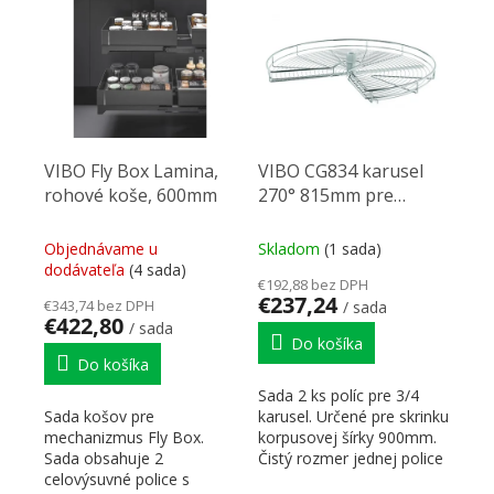
VIBO Fly Box Lamina,
VIBO CG834 karusel
rohové koše, 600mm
270° 815mm pre
skříňku 900mm
Objednávame u
Skladom
(1 sada)
dodávateľa
(4 sada)
€192,88 bez DPH
€237,24
€343,74 bez DPH
/ sada
€422,80
/ sada
Do košíka
Do košíka
Sada 2 ks políc pre 3/4
Sada košov pre
karusel. Určené pre skrinku
mechanizmus Fly Box.
korpusovej šírky 900mm.
Sada obsahuje 2
Čistý rozmer jednej police
celovýsuvné police s
815mm x 111mm....