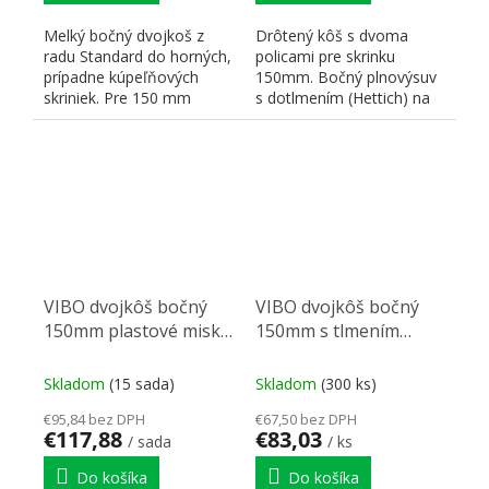
Melký bočný dvojkoš z
Drôtený kôš s dvoma
radu Standard do horných,
policami pre skrinku
prípadne kúpeľňových
150mm. Bočný plnovýsuv
skriniek. Pre 150 mm
s dotlmením (Hettich) na
korpus. p Pchrómovaný
montáž na ľavú stenu...
drôt....
VIBO dvojkôš bočný
VIBO dvojkôš bočný
150mm plastové misky
150mm s tlmením
ľavý
pravý
Skladom
(15 sada)
Skladom
(300 ks)
€95,84 bez DPH
€67,50 bez DPH
€117,88
€83,03
/ sada
/ ks
Do košíka
Do košíka