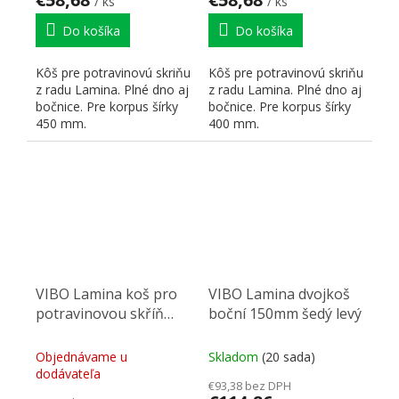
/ ks
/ ks
Do košíka
Do košíka
Kôš pre potravinovú skriňu
Kôš pre potravinovú skriňu
z radu Lamina. Plné dno aj
z radu Lamina. Plné dno aj
bočnice. Pre korpus šírky
bočnice. Pre korpus šírky
450 mm.
400 mm.
VIBO Lamina koš pro
VIBO Lamina dvojkoš
potravinovou skříň
boční 150mm šedý levý
300 mm
Objednávame u
Skladom
(20 sada)
dodávateľa
€93,38 bez DPH