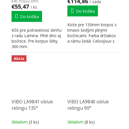
€114,86
€45,10 bez DPH
/ sada
€55,47
/ ks
Do košíka
Do košíka
Koše pre 150mm korpus s
Kôš pre potravinovú skriňu
tmavo šedými plnými
z radu Lamina. Plné dno aj
bočnicami. Farba držiakov
bočnice. Pre korpus šírky
a rámu šedá. Celovýsuv s
300 mm.
dotlmením pri...
Akcia
VIBO LA9841 obluk
VIBO LA9840 obluk
relingu 135°
relingu 90°
Skladom
(3 ks)
Skladom
(8 ks)