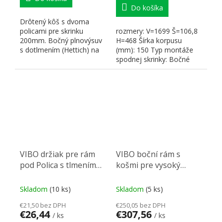
Do košíka
Drôtený kôš s dvoma
policami pre skrinku
rozmery: V=1699 Š=106,8
200mm. Bočný plnovýsuv
H=468 Šírka korpusu
s dotlmením (Hettich) na
(mm): 150 Typ montáže
montáž na ľavú stenu...
spodnej skrinky: Bočné
VIBO držiak pre rám
VIBO boční rám s
pod Polica s tlmením
košmi pre vysoký
alu
korp.,
Skladom
(10 ks)
Skladom
(5 ks)
€21,50 bez DPH
€250,05 bez DPH
€26,44
€307,56
/ ks
/ ks