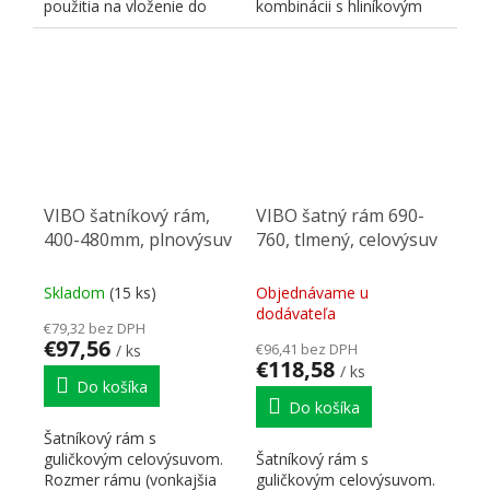
použitia na vloženie do
kombinácii s hliníkovým
výsuvných šatníkových
rámčekom a plným dnom.
rámov Vibo a...
Pre...
VIBO šatníkový rám,
VIBO šatný rám 690-
400-480mm, plnovýsuv
760, tlmený, celovýsuv
Skladom
(15 ks)
Objednávame u
dodávateľa
€79,32 bez DPH
€97,56
€96,41 bez DPH
/ ks
€118,58
/ ks
Do košíka
Do košíka
Šatníkový rám s
guličkovým celovýsuvom.
Šatníkový rám s
Rozmer rámu (vonkajšia
guličkovým celovýsuvom.