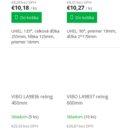
€8,28 bez DPH
€8,35 bez DPH
€10,18
€10,27
/ ks
/ ks
Do košíka
Do košíka
UHEL: 135°, celková dĺžka
UHEL: 90°, priemer 19mm,
255mm, hĺbka 125mm,
dĺžka 2*170mm
priemer 16mm.
VIBO LA9836 reling
VIBO LA9837 reling
450mm
600mm
Skladom
(5 ks)
Skladom
(10 ks)
€25,03 bez DPH
€26,87 bez DPH