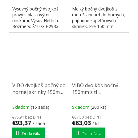
Výsuvný bočný dvojkoš
Melký bočný dvojkoš z
pravý s plastovými
radu Standard do horných,
miskami. Výsuv Hettich.
prípadne kúpeľňových
Rozmery: Š107x H293x
skriniek. Pre 150 mm
V510. Vhodný pre
korpus. Pochrómovaný
otvorené...
drôt....
VIBO dvojkôš bočný do
VIBO dvojkôš bočný
hornej skrinky 150mm
150mm s tl L
ľavý
Skladom
(15 sada)
Skladom
(200 ks)
€75,91 bez DPH
€67,50 bez DPH
€93,37
€83,03
/ sada
/ ks
Do košíka
Do košíka