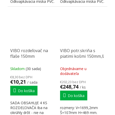
Odkvapkávacia miska PVC.
Odkvapkávacia miska PVC.
VIBO rozdeľovač na
VIBO potr.skriňa s
fľaše 150mm
piatimi košmi 150mm,š
Skladom
(30 sada)
Objednávame u
dodávateľa
€8,30 bez DPH
€10,21
€202,23 bez DPH
/ sada
€248,74
/ ks
Do košíka
Do košíka
SADA OBSAHUJE 4 KS
ROZDEĽOVAČA Iba na
rozmery: V=1699,2mm
okrúhly drôt - nie na
Š=107mm H=469 mm.