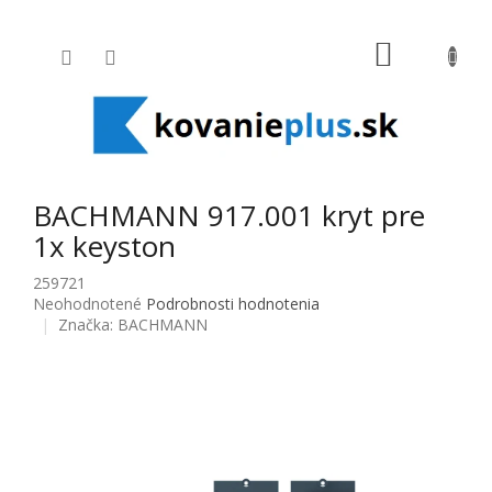
Prejsť na obsah
NÁKUPNÝ
BACHMANN 917.001 kryt pre
1x keyston
259721
Priemerné hodnotenie produktu je 0,0 z 5 hviezdičiek.
Neohodnotené
Podrobnosti hodnotenia
Značka:
BACHMANN