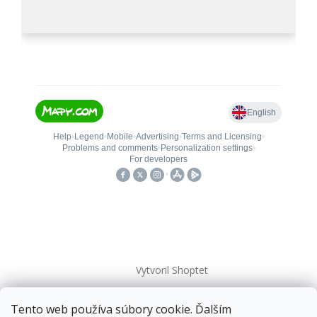
Vytvoril Shoptet
Tento web používa súbory cookie. Ďalším
Copyright 2026
kovanieplus
. Všetky práva vyhradené.