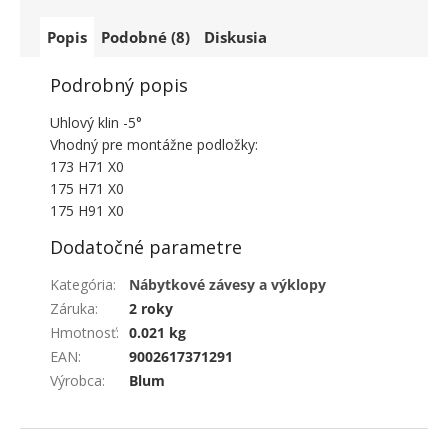
Popis
Podobné (8)
Diskusia
Podrobný popis
Uhlový klin -5°
Vhodný pre montážne podložky:
173 H71 X0
175 H71 X0
175 H91 X0
Dodatočné parametre
Kategória
:
Nábytkové závesy a výklopy
Záruka
:
2 roky
Hmotnosť
:
0.021 kg
EAN
:
9002617371291
Výrobca
:
Blum
ZÁPÄTIE