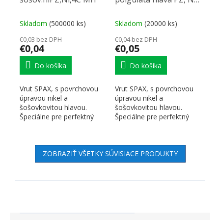
4C MH (záves)
Skladom
(500000 ks)
Skladom
(20000 ks)
€0,03 bez DPH
€0,04 bez DPH
€0,04
€0,05
Do košíka
Do košíka
Vrut SPAX, s povrchovou
Vrut SPAX, s povrchovou
úpravou nikel a
úpravou nikel a
šošovkovitou hlavou.
šošovkovitou hlavou.
Špeciálne pre perfektný
Špeciálne pre perfektný
vzhľad pántov.
vzhľad pántov.
Technológia SPAX....
Technológia SPAX....
ZOBRAZIŤ VŠETKY SÚVISIACE PRODUKTY