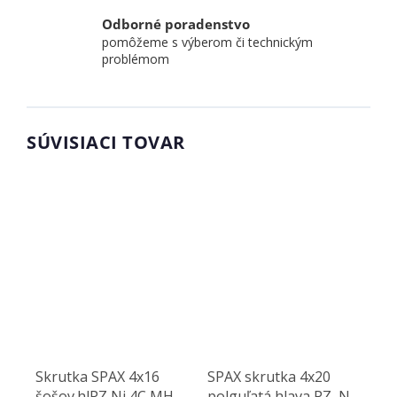
Odborné poradenstvo
pomôžeme s výberom či technickým
problémom
SÚVISIACI TOVAR
Skrutka SPAX 4x16
SPAX skrutka 4x20
šošov.hlPZ,Ni,4C MH
polguľatá hlava PZ, Ni,