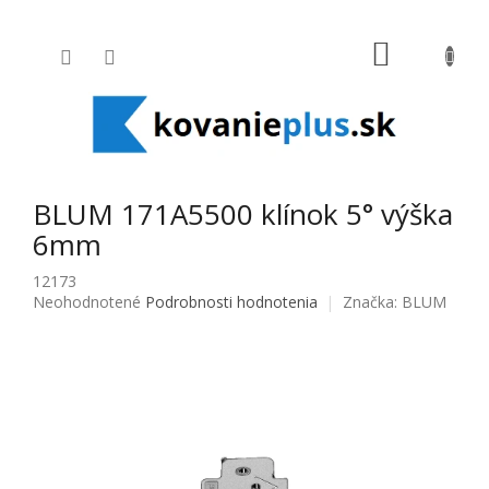
Prejsť na obsah
NÁKUPNÝ
BLUM 171A5500 klínok 5° výška
6mm
12173
Priemerné hodnotenie produktu je 0,0 z 5 hviezdičiek.
Neohodnotené
Podrobnosti hodnotenia
Značka:
BLUM