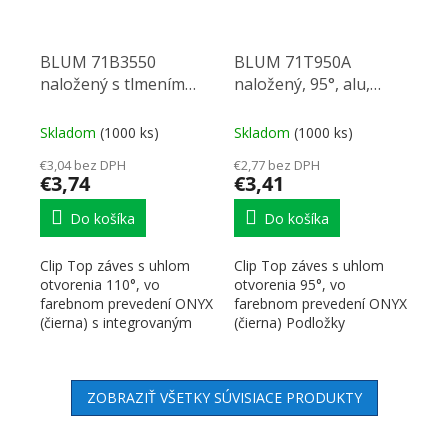
BLUM 71B3550
BLUM 71T950A
naložený s tlmením
naložený, 95°, alu,
skrutka 110° ONYX
skrutka Onyx
Skladom
(1000 ks)
Skladom
(1000 ks)
€3,04 bez DPH
€2,77 bez DPH
€3,74
€3,41
Do košíka
Do košíka
Clip Top záves s uhlom
Clip Top záves s uhlom
otvorenia 110°, vo
otvorenia 95°, vo
farebnom prevedení ONYX
farebnom prevedení ONYX
(čierna) s integrovaným
(čierna) Podložky
Blumotion s možnosťou
ho...
ZOBRAZIŤ VŠETKY SÚVISIACE PRODUKTY