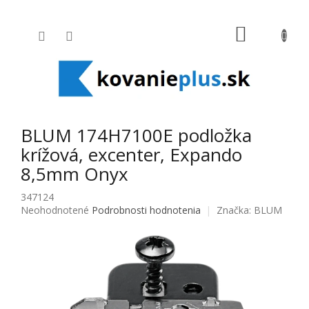
Prejsť na obsah
NÁKUPNÝ
BLUM 174H7100E podložka
krížová, excenter, Expando
8,5mm Onyx
347124
Priemerné hodnotenie produktu je 0,0 z 5 hviezdičiek.
Neohodnotené
Podrobnosti hodnotenia
Značka:
BLUM