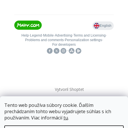
Vytvoril Shoptet
Tento web používa súbory cookie. Ďalším
Copyright 2026
kovanieplus
. Všetky práva vyhradené.
prechádzaním tohto webu vyjadrujete súhlas s ich
používaním. Viac informácií
tu
.
📄 Technická dokumentácia
Doprava zadarmo
pre balíkové zásielky v hodnote