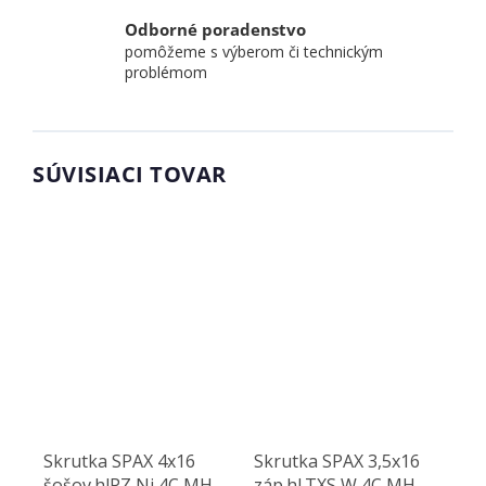
Odborné poradenstvo
pomôžeme s výberom či technickým
problémom
SÚVISIACI TOVAR
Skrutka SPAX 4x16
Skrutka SPAX 3,5x16
šošov.hlPZ,Ni,4C MH
záp.hl.TXS,W,4C MH