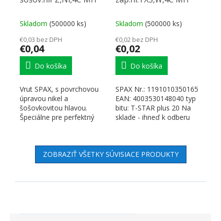
Skladom
(500000 ks)
Skladom
(500000 ks)
€0,03 bez DPH
€0,02 bez DPH
€0,04
€0,02
Do košíka
Do košíka
Vrut SPAX, s povrchovou
SPAX Nr.: 1191010350165
úpravou nikel a
EAN: 4003530148040 typ
šošovkovitou hlavou.
bitu: T-STAR plus 20 Na
Špeciálne pre perfektný
sklade - ihneď k odberu
vzhľad pántov.
Odkazy a dokumenty...
Technológia SPAX....
ZOBRAZIŤ VŠETKY SÚVISIACE PRODUKTY