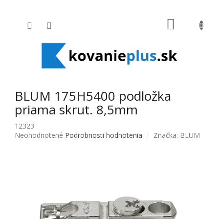
Prejsť na obsah
NÁKUPNÝ
BLUM 175H5400 podložka
priama skrut. 8,5mm
12323
Priemerné hodnotenie produktu je 0,0 z 5 hviezdičiek.
Neohodnotené
Podrobnosti hodnotenia
Značka:
BLUM