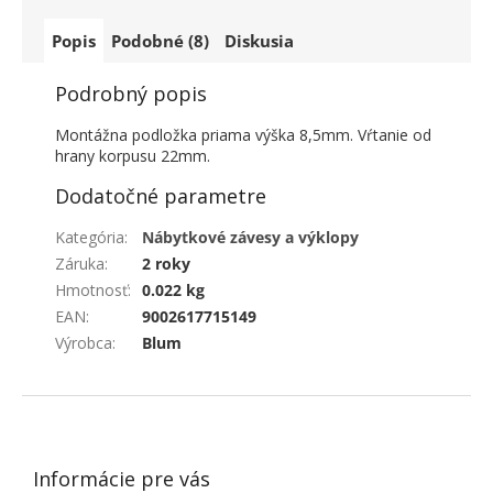
Popis
Podobné (8)
Diskusia
Podrobný popis
Montážna podložka priama výška 8,5mm. Vŕtanie od
hrany korpusu 22mm.
Dodatočné parametre
Kategória
:
Nábytkové závesy a výklopy
Záruka
:
2 roky
Hmotnosť
:
0.022 kg
EAN
:
9002617715149
Výrobca
:
Blum
ZÁPÄTIE
Informácie pre vás