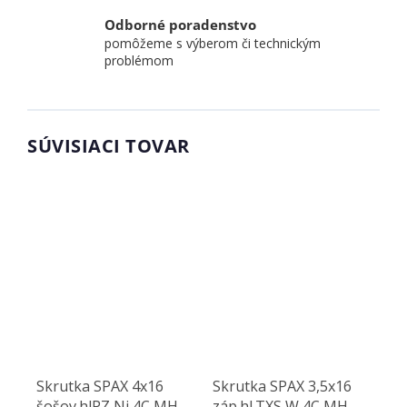
Odborné poradenstvo
pomôžeme s výberom či technickým
problémom
SÚVISIACI TOVAR
Skrutka SPAX 4x16
Skrutka SPAX 3,5x16
šošov.hlPZ,Ni,4C MH
záp.hl.TXS,W,4C MH