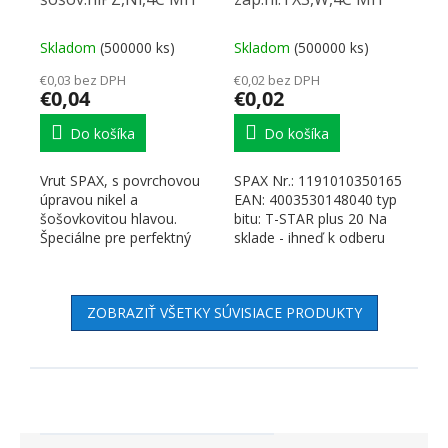
Skladom
(500000 ks)
Skladom
(500000 ks)
€0,03 bez DPH
€0,02 bez DPH
€0,04
€0,02
Do košíka
Do košíka
Vrut SPAX, s povrchovou
SPAX Nr.: 1191010350165
úpravou nikel a
EAN: 4003530148040 typ
šošovkovitou hlavou.
bitu: T-STAR plus 20 Na
Špeciálne pre perfektný
sklade - ihneď k odberu
vzhľad pántov.
Odkazy a dokumenty...
Technológia SPAX....
ZOBRAZIŤ VŠETKY SÚVISIACE PRODUKTY