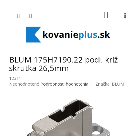
Prejsť na obsah
NÁKUPNÝ
BLUM 175H7190.22 podl. kríž
skrutka 26,5mm
12311
Priemerné hodnotenie produktu je 0,0 z 5 hviezdičiek.
Neohodnotené
Podrobnosti hodnotenia
Značka:
BLUM