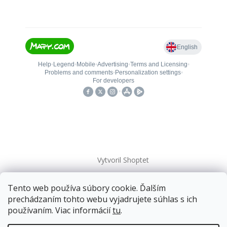
Vytvoril Shoptet
Tento web používa súbory cookie. Ďalším
Copyright 2026
kovanieplus
. Všetky práva vyhradené.
prechádzaním tohto webu vyjadrujete súhlas s ich
používaním. Viac informácií
tu
.
📄 Technická dokumentácia
Doprava zadarmo
pre balíkové zásielky v hodnote