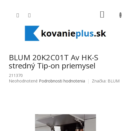
Prejsť na obsah
NÁKUPNÝ
BLUM 20K2C01T Av HK-S
stredný Tip-on priemysel
211370
Priemerné hodnotenie produktu je 0,0 z 5 hviezdičiek.
Neohodnotené
Podrobnosti hodnotenia
Značka:
BLUM