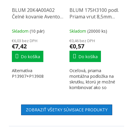
BLUM 20K4A00A02
BLUM 175H3100 podl.
Čelné kovanie Aventos
Priama vrut 8,5mm
HK-S pre úzke alu
oceľ
rámčeky
Skladom
(10 pár)
Skladom
(20000 ks)
€6,03 bez DPH
€0,46 bez DPH
€7,42
€0,57
Do košíka
Do košíka
Alternatíva
Oceľová, priama
P13907+P13908
montážna podložka na
skrutku, ktorú je možné
kombinovať ako so
závesmi, tak aj so
zdvíhačmi AVENTOS...
ZOBRAZIŤ VŠETKY SÚVISIACE PRODUKTY