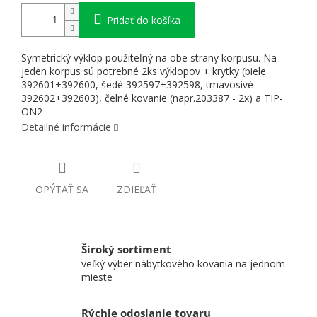
Pridať do košíka
Symetrický výklop použiteľný na obe strany korpusu. Na
jeden korpus sú potrebné 2ks výklopov + krytky (biele
392601+392600, šedé 392597+392598, tmavosivé
392602+392603), čelné kovanie (napr.203387 - 2x) a TIP-
ON2
Detailné informácie
OPÝTAŤ SA
ZDIEĽAŤ
Široký sortiment
veľký výber nábytkového kovania na jednom
mieste
Rýchle odoslanie tovaru