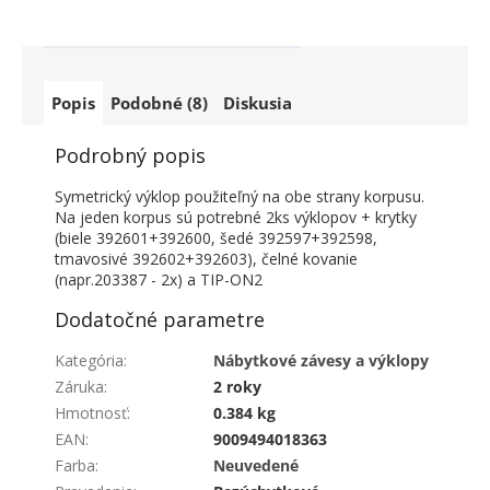
Popis
Podobné (8)
Diskusia
Podrobný popis
Symetrický výklop použiteľný na obe strany korpusu.
Na jeden korpus sú potrebné 2ks výklopov + krytky
(biele 392601+392600, šedé 392597+392598,
tmavosivé 392602+392603), čelné kovanie
(napr.203387 - 2x) a TIP-ON2
Dodatočné parametre
Kategória
:
Nábytkové závesy a výklopy
Záruka
:
2 roky
Hmotnosť
:
0.384 kg
EAN
:
9009494018363
Farba
:
Neuvedené