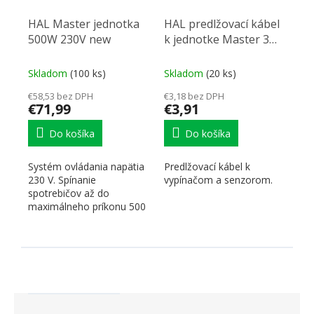
HAL Master jednotka
HAL predlžovací kábel
500W 230V new
k jednotke Master 3m
new
Skladom
(100 ks)
Skladom
(20 ks)
€58,53 bez DPH
€3,18 bez DPH
€71,99
€3,91
Do košíka
Do košíka
Systém ovládania napätia
Predlžovací kábel k
230 V. Spínanie
vypínačom a senzorom.
spotrebičov až do
maximálneho príkonu 500
W, 230 V AC
(transformátory LED,...