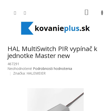
Prejsť na obsah
NÁKUPNÝ
HAL MultiSwitch PIR vypínač k
jednotke Master new
467291
Priemerné hodnotenie produktu je 0,0 z 5 hviezdičiek.
Neohodnotené
Podrobnosti hodnotenia
Značka:
HALEMEIER