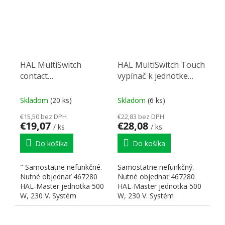
HAL MultiSwitch
HAL MultiSwitch Touch
contact
vypínač k jednotke
dverový/bezdotykový
Master new
vyp.k jednotke Master
Skladom
(20 ks)
Skladom
(6 ks)
povrchový new
€15,50 bez DPH
€22,83 bez DPH
€19,07
€28,08
/ ks
/ ks
Do košíka
Do košíka
" Samostatne nefunkčné.
Samostatne nefunkčný.
Nutné objednať 467280
Nutné objednať 467280
HAL-Master jednotka 500
HAL-Master jednotka 500
W, 230 V. Systém
W, 230 V. Systém
ovládania napätia 230 V.
ovládania napätia 230 V.
K...
K...