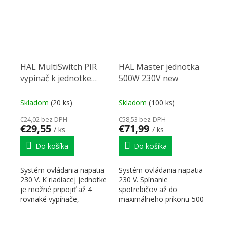
HAL MultiSwitch PIR
HAL Master jednotka
vypínač k jednotke
500W 230V new
Master new
Skladom
(20 ks)
Skladom
(100 ks)
€24,02 bez DPH
€58,53 bez DPH
€29,55
€71,99
/ ks
/ ks
Do košíka
Do košíka
Systém ovládania napätia
Systém ovládania napätia
230 V. K riadiacej jednotke
230 V. Spínanie
je možné pripojiť až 4
spotrebičov až do
rovnaké vypínače,
maximálneho príkonu 500
kombinácia rôznych...
W, 230 V AC
(transformátory LED,...