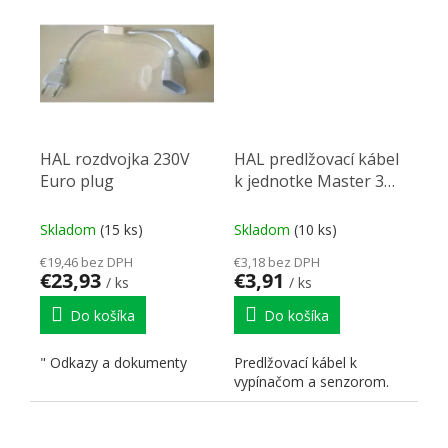
K...
HAL rozdvojka 230V
HAL predlžovací kábel
Euro plug
k jednotke Master 3m
new
Skladom
(15 ks)
Skladom
(10 ks)
€19,46 bez DPH
€3,18 bez DPH
€23,93
€3,91
/ ks
/ ks
Do košíka
Do košíka
" Odkazy a dokumenty
Predlžovací kábel k
vypínačom a senzorom.