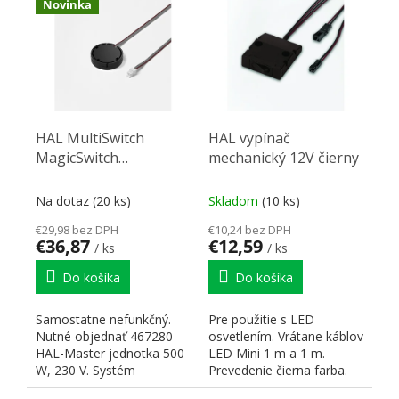
Novinka
HAL MultiSwitch
HAL vypínač
MagicSwitch
mechanický 12V čierny
podpovrchový vypínač
k jednotce Master new
Na dotaz
(20 ks)
Skladom
(10 ks)
€29,98 bez DPH
€10,24 bez DPH
€36,87
€12,59
/ ks
/ ks
Do košíka
Do košíka
Samostatne nefunkčný.
Pre použitie s LED
Nutné objednať 467280
osvetlením. Vrátane káblov
HAL-Master jednotka 500
LED Mini 1 m a 1 m.
W, 230 V. Systém
Prevedenie čierna farba.
ovládania napätia 230 V.
Jednoduchá montáž....