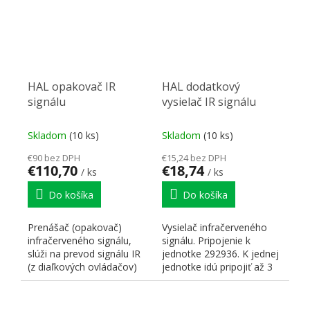
HAL opakovač IR
HAL dodatkový
signálu
vysielač IR signálu
Skladom
(10 ks)
Skladom
(10 ks)
€90 bez DPH
€15,24 bez DPH
€110,70
€18,74
/ ks
/ ks
Do košíka
Do košíka
Prenášač (opakovač)
Vysielač infračerveného
infračerveného signálu,
signálu. Pripojenie k
slúži na prevod signálu IR
jednotke 292936. K jednej
(z diaľkových ovládačov)
jednotke idú pripojiť až 3
do uzavretej skrinky...
vysielače. Odkazy...