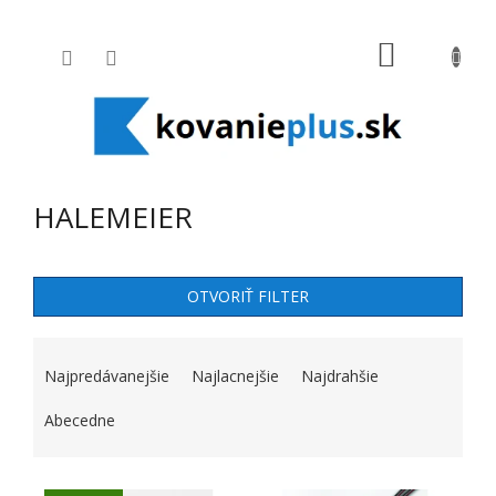
Prejsť na obsah
NÁKUPNÝ
HALEMEIER
OTVORIŤ FILTER
RADENIE PRODUKTOV
Najpredávanejšie
Najlacnejšie
Najdrahšie
Abecedne
VÝPIS PRODUKTOV