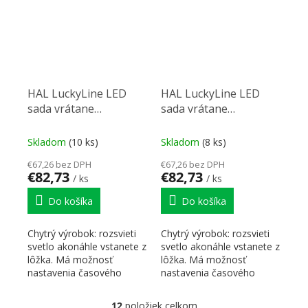
HAL LuckyLine LED
HAL LuckyLine LED
sada vrátane
sada vrátane
pohybových senzorou
pohybových senzorou
biela teplá
biela studená
Skladom
(10 ks)
Skladom
(8 ks)
€67,26 bez DPH
€67,26 bez DPH
€82,73
€82,73
/ ks
/ ks
Do košíka
Do košíka
Chytrý výrobok: rozsvieti
Chytrý výrobok: rozsvieti
svetlo akonáhle vstanete z
svetlo akonáhle vstanete z
lôžka. Má možnosť
lôžka. Má možnosť
nastavenia časového
nastavenia časového
intervalu po ktorý bude...
intervalu po ktorý bude...
12
položiek celkom