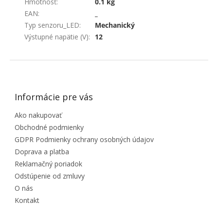
Hmotnosť
:
0.1 kg
EAN
:
_
Typ senzoru_LED
:
Mechanický
Výstupné napätie (V)
:
12
ZÁPÄTIE
Informácie pre vás
Ako nakupovať
Obchodné podmienky
GDPR Podmienky ochrany osobných údajov
Doprava a platba
Reklamačný poriadok
Odstúpenie od zmluvy
O nás
Kontakt