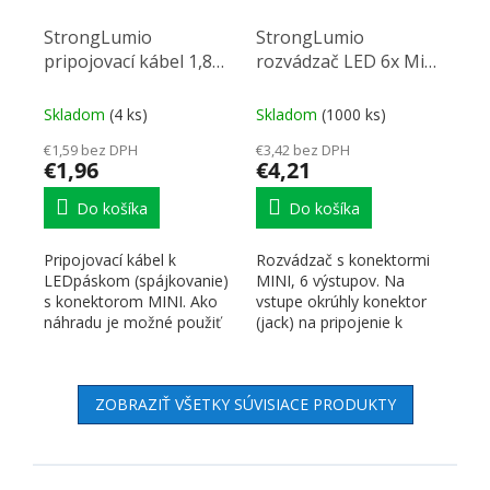
StrongLumio
StrongLumio
pripojovací kábel 1,8m
rozvádzač LED 6x Mini
Mini konektor
konektor Jack 0,25m
Skladom
(4 ks)
Skladom
(1000 ks)
€1,59 bez DPH
€3,42 bez DPH
€1,96
€4,21
Do košíka
Do košíka
Pripojovací kábel k
Rozvádzač s konektormi
LEDpáskom (spájkovanie)
MINI, 6 výstupov. Na
s konektorom MINI. Ako
vstupe okrúhly konektor
náhradu je možné použiť
(jack) na pripojenie k
285110 TM-predlžovací...
transformátoru. Na...
ZOBRAZIŤ VŠETKY SÚVISIACE PRODUKTY