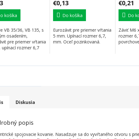
3
€0,13
€0,21
o košíka
Do košíka
Do ko
re VB 35/36, VB 135, s
Eurozávit pre priemer vŕtania
Záviť M6 
ým osadením,
5 mm. Upínací rozmer 6,7,
rozmer 6,
vit pre priemer vŕtania
mm. Oceľ pozinkovaná.
povrchove
 upínací rozmer 6,7
eľ...
is
Diskusia
robný popis
ntrické spojovacie kovanie. Nasadzuje sa do vyvŕtaného otvoru s p