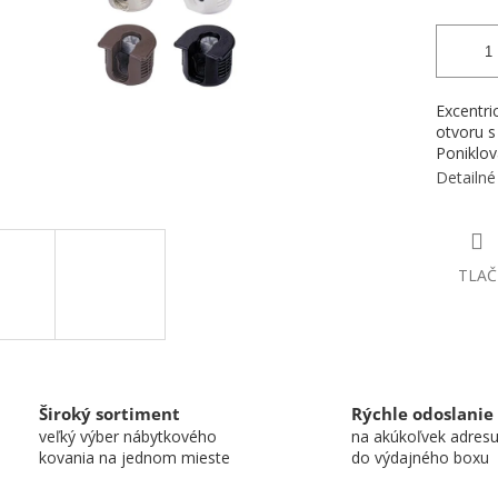
Excentri
otvoru s
Poniklov
Detailné
TLAČ
Široký sortiment
Rýchle odoslanie
veľký výber nábytkového
na akúkoľvek adres
kovania na jednom mieste
do výdajného boxu