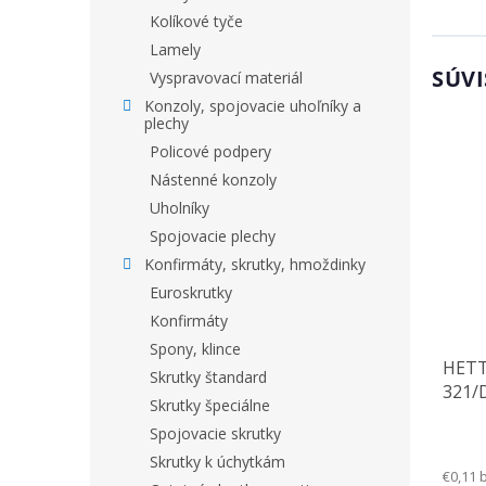
Kolíkové tyče
Lamely
SÚVI
Vyspravovací materiál
Konzoly, spojovacie uhoľníky a
plechy
Policové podpery
Nástenné konzoly
Uholníky
Spojovacie plechy
Konfirmáty, skrutky, hmoždinky
Euroskrutky
Konfirmáty
Spony, klince
HETT
Skrutky štandard
321/
Skrutky špeciálne
Spojovacie skrutky
Skrutky k úchytkám
€0,11 