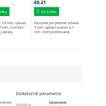
€0,21
šíka
Do košíka
x 7,8 mm. Upínací
Eurozávit pre priemer vŕtania
7 mm. Oceľ bez
3 mm. Upínací rozmer 6,7
j úpravy.
mm. Oceľ pozinkovaná.
Dodatočné parametre
riemerom
Spojovacie
Kategória
: