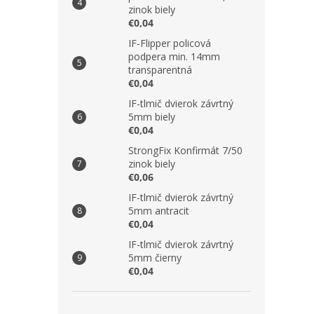
zinok biely
€0,04
IF-Flipper policová
podpera min. 14mm
transparentná
€0,04
IF-tlmič dvierok závrtný
5mm biely
€0,04
StrongFix Konfirmát 7/50
zinok biely
€0,06
IF-tlmič dvierok závrtný
5mm antracit
€0,04
IF-tlmič dvierok závrtný
5mm čierny
€0,04