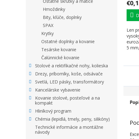
Ostatné skrutky a matice
€0,1
Hmoždinky
D
Bity, kľúče, doplnky
SPAX
Len p
Krytky
vysok
Ostatné doplnky a kovanie
eurozá
5 mm,
Tesárske kovanie
mm, oc
Čalúnnické kovanie
Stolové a rektifikačné nohy, kolieska
Drezy, príborníky, koše, odsávače
Svetlá, LED pásky, transformátory
Kancelárske vybavenie
Kovanie stolové, posteľové a na
Pop
kompakt
Hliníkový program
Chémia (lepidlá, tmely, peny, silikóny)
Pod
Technické informácie a montážne
návody
Exce