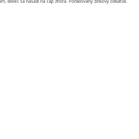
m, dielec sa nasadí na čap zhora. Poniklovaný zinkový odliatok.