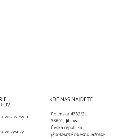
RIE
KDE NÁS NÁJDETE
TOV
Polenská 4382/2c
kové závesy a
58601, Jihlava
Česká republika
kové výsuvy
(kontaktné miesto, adresa