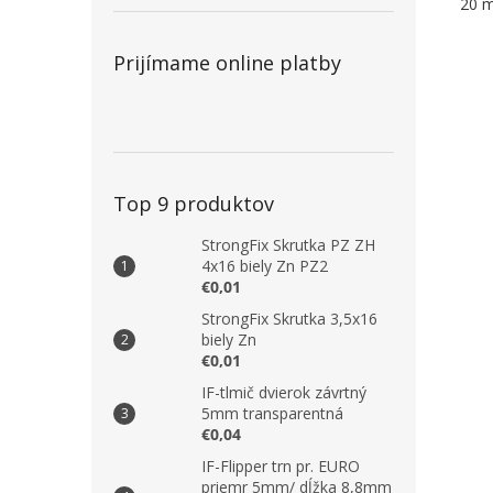
20 m
Prijímame online platby
Top 9 produktov
StrongFix Skrutka PZ ZH
4x16 biely Zn PZ2
€0,01
StrongFix Skrutka 3,5x16
biely Zn
€0,01
IF-tlmič dvierok závrtný
5mm transparentná
€0,04
IF-Flipper trn pr. EURO
priemr 5mm/ dĺžka 8,8mm