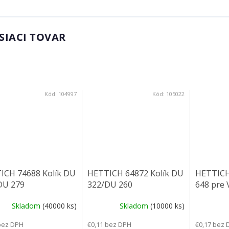
SIACI TOVAR
Kód:
104997
Kód:
105022
ICH 74688 Kolík DU
HETTICH 64872 Kolík DU
HETTICH
DU 279
322/DU 260
648 pre 
Skladom
(40000 ks)
Skladom
(10000 ks)
bez DPH
€0,11 bez DPH
€0,17 bez 