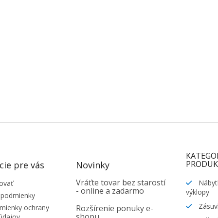
KATEGÓ
PRODUK
cie pre vás
Novinky
Vráťte tovar bez starostí
Nábyt
ovať
- online a zadarmo
výklopy
 podmienky
Zásuv
ienky ochrany
Rozšírenie ponuky e-
shopu
údajov