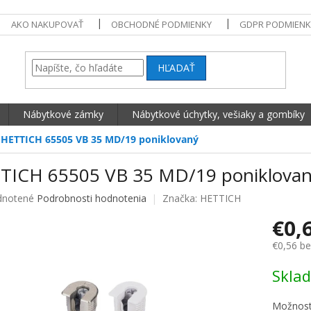
AKO NAKUPOVAŤ
OBCHODNÉ PODMIENKY
GDPR PODMIENK
HĽADAŤ
Nábytkové zámky
Nábytkové úchytky, vešiaky a gombíky
HETTICH 65505 VB 35 MD/19 poniklovaný
TICH 65505 VB 35 MD/19 poniklova
né hodnotenie produktu je 0,0 z 5 hviezdičiek.
notené
Podrobnosti hodnotenia
Značka:
HETTICH
€0,
€0,56 b
Jednotko
Skla
Možnost