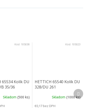
Kód:
105038
Kód:
105023
 65534 Kolík DU
HETTICH 65540 Kolík DU
VB 35/36
328/DU 261
Ďalší produkt
Skladom
(500 ks)
Skladom
(1000 ks)
DPH
€0,17 bez DPH