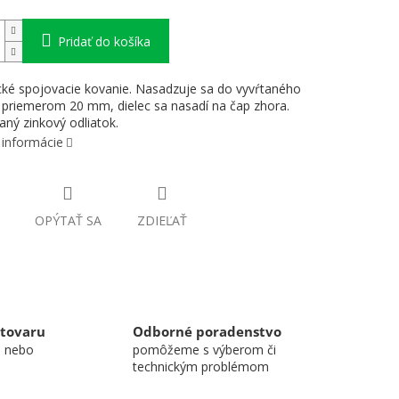
Pridať do košíka
cké spojovacie kovanie. Nasadzuje sa do vyvŕtaného
 priemerom 20 mm, dielec sa nasadí na čap zhora.
aný zinkový odliatok.
 informácie
OPÝTAŤ SA
ZDIEĽAŤ
 tovaru
Odborné poradenstvo
u nebo
pomôžeme s výberom či
technickým problémom