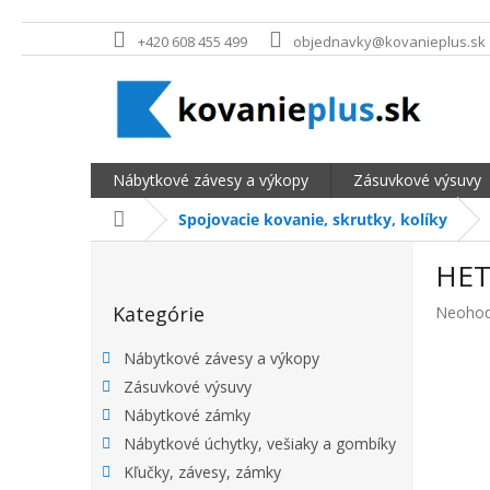
Prejsť na obsah
+420 608 455 499
objednavky@kovanieplus.sk
Nábytkové závesy a výkopy
Zásuvkové výsuvy
Domov
Spojovacie kovanie, skrutky, kolíky
BOČNÝ PANEL
HET
Preskočiť kategórie
Kategórie
Priemer
Neohod
Nábytkové závesy a výkopy
Zásuvkové výsuvy
Nábytkové zámky
Nábytkové úchytky, vešiaky a gombíky
Kľučky, závesy, zámky