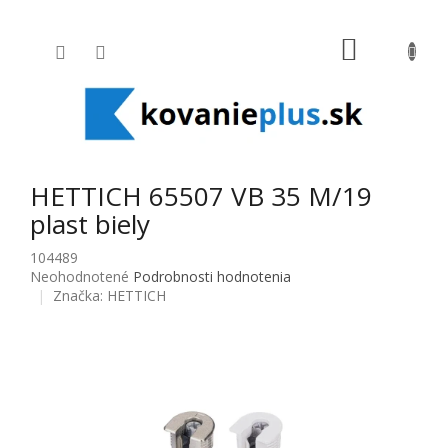
Prejsť na obsah
NÁKUPNÝ
HETTICH 65507 VB 35 M/19
plast biely
104489
Priemerné hodnotenie produktu je 0,0 z 5 hviezdičiek.
Neohodnotené
Podrobnosti hodnotenia
Značka:
HETTICH