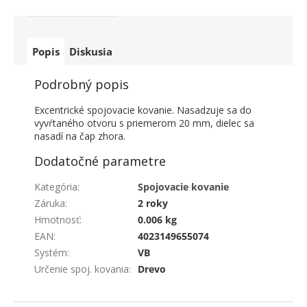
Popis
Diskusia
Podrobný popis
Excentrické spojovacie kovanie. Nasadzuje sa do
vyvŕtaného otvoru s priemerom 20 mm, dielec sa
nasadí na čap zhora.
Dodatočné parametre
Kategória
:
Spojovacie kovanie
Záruka
:
2 roky
Hmotnosť
:
0.006 kg
EAN
:
4023149655074
Systém
:
VB
Určenie spoj. kovania
:
Drevo
ZÁPÄTIE