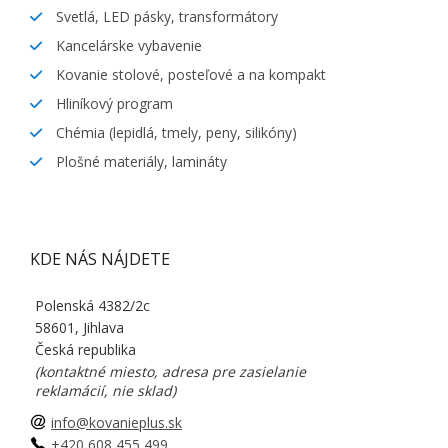
Svetlá, LED pásky, transformátory
Kancelárske vybavenie
Kovanie stolové, posteľové a na kompakt
Hliníkový program
Chémia (lepidlá, tmely, peny, silikóny)
Plošné materiály, lamináty
KDE NÁS NÁJDETE
Polenská 4382/2c
58601, Jihlava
Česká republika
(kontaktné miesto, adresa pre zasielanie
reklamácií, nie sklad)
info@kovanieplus.sk
+420 608 455 499