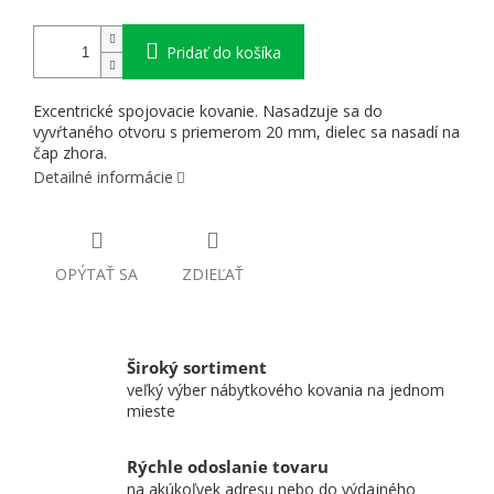
Pridať do košíka
Excentrické spojovacie kovanie. Nasadzuje sa do
vyvŕtaného otvoru s priemerom 20 mm, dielec sa nasadí na
čap zhora.
Detailné informácie
OPÝTAŤ SA
ZDIEĽAŤ
Široký sortiment
veľký výber nábytkového kovania na jednom
mieste
Rýchle odoslanie tovaru
na akúkoľvek adresu nebo do výdajného