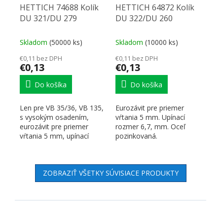
HETTICH 74688 Kolík
HETTICH 64872 Kolík
DU 321/DU 279
DU 322/DU 260
Skladom
(50000 ks)
Skladom
(10000 ks)
€0,11 bez DPH
€0,11 bez DPH
€0,13
€0,13
Do košíka
Do košíka
Len pre VB 35/36, VB 135,
Eurozávit pre priemer
s vysokým osadením,
vŕtania 5 mm. Upínací
eurozávit pre priemer
rozmer 6,7, mm. Oceľ
vŕtania 5 mm, upínací
pozinkovaná.
rozmer 6,7 mm, oceľ...
ZOBRAZIŤ VŠETKY SÚVISIACE PRODUKTY