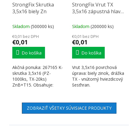
StrongFix Skrutka
StrongFix Vrut TX
3,5x16 biely Zn
3,5x16 zápustná hlava
zinok biely T15
Skladom
(500000 ks)
Skladom
(200000 ks)
€0,01 bez DPH
€0,01 bez DPH
€0,01
€0,01
Do košíka
Do košíka
Akčná ponuka: 267165 K-
Vrut 3,5x16 povrchová
skrutka 3,5x16 (PZ-
úprava: biely zinok, drážka
1000ks, TX-20ks)
TX - vnútorný hviezdicový
ZnB+T15. Obsahuje:
šesťhran.
265721 Bit T15 - 25mm .
✅ VINTECH - 1x...
ZOBRAZIŤ VŠETKY SÚVISIACE PRODUKTY