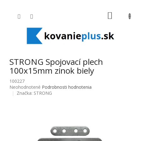
Prejsť na obsah
NÁKUPNÝ
STRONG Spojovací plech
100x15mm zinok biely
100227
Priemerné hodnotenie produktu je 0,0 z 5 hviezdičiek.
Neohodnotené
Podrobnosti hodnotenia
Značka:
STRONG