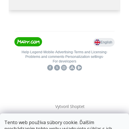
Vytvoril Shoptet
Tento web používa súbory cookie. Ďalším
Copyright 2026
kovanieplus
. Všetky práva vyhradené.
prechádzaním tohto webu vyjadrujete súhlas s ich