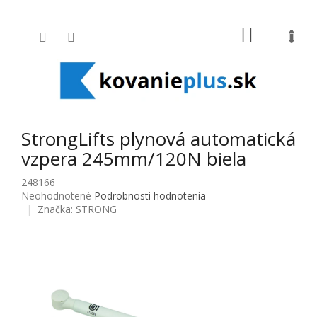
Prejsť na obsah
NÁKUPNÝ
StrongLifts plynová automatická
vzpera 245mm/120N biela
248166
Priemerné hodnotenie produktu je 0,0 z 5 hviezdičiek.
Neohodnotené
Podrobnosti hodnotenia
Značka:
STRONG