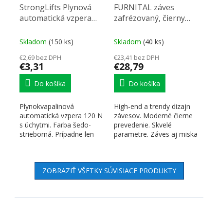
StrongLifts Plynová
FURNITAL záves
automatická vzpera
zafrézovaný, čierny
245mm/120N šedá
bez pružiny ľavý
Skladom
(150 ks)
Skladom
(40 ks)
€2,69 bez DPH
€23,41 bez DPH
€3,31
€28,79
Do košíka
Do košíka
Plynokvapalinová
High-end a trendy dizajn
automatická vzpera 120 N
závesov. Moderné čierne
s úchytmi. Farba šedo-
prevedenie. Skvelé
strieborná. Prípadne len
parametre. Záves aj miska
pre alu-rámik pridať
zafrézovaný do korpusu...
príchyt...
ZOBRAZIŤ VŠETKY SÚVISIACE PRODUKTY