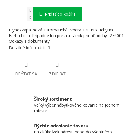
Pridať do košíka
Plynokvapalinová automatická vzpera 120 N s úchytmi.
Farba biela. Prípadne len pre alu-rámik pridať príchyt 276001
Odkazy a dokumenty
Detailné informácie
OPÝTAŤ SA
ZDIEĽAŤ
Široký sortiment
veľký výber nábytkového kovania na jednom
mieste
Rýchle odoslanie tovaru
na akúkoľvek adresu nebo do výdajného