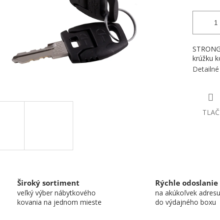
STRONG C
krúžku k
Detailné
TLAČ
Široký sortiment
Rýchle odoslanie
veľký výber nábytkového
na akúkoľvek adres
kovania na jednom mieste
do výdajného boxu