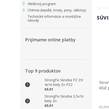
Hliníkový program
Chémia (lepidlá, tmely, peny, silikóny)
Technické informácie a montážne
SÚVI
návody
Prijímame online platby
Top 9 produktov
StrongFix Skrutka PZ ZH
Stro
4x16 biely Zn PZ2
kľúč 
€0,01
S050
StrongFix Skrutka 3,5x16
biely Zn
€0,01
€3,20 