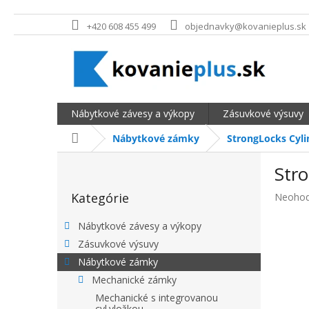
Prejsť na obsah
+420 608 455 499
objednavky@kovanieplus.sk
Nábytkové závesy a výkopy
Zásuvkové výsuvy
Domov
Nábytkové zámky
StrongLocks Cyli
BOČNÝ PANEL
Stro
Preskočiť kategórie
Kategórie
Priemer
Neohod
Nábytkové závesy a výkopy
Zásuvkové výsuvy
Nábytkové zámky
Mechanické zámky
Mechanické s integrovanou
cyl.vložkou