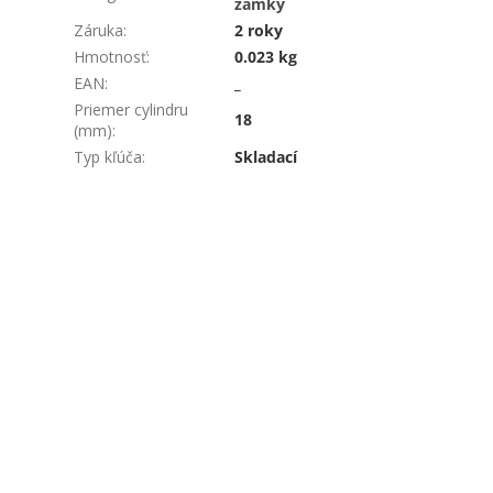
zámky
Záruka
:
2 roky
Hmotnosť
:
0.023 kg
EAN
:
_
Priemer cylindru
18
(mm)
:
Typ kľúča
:
Skladací