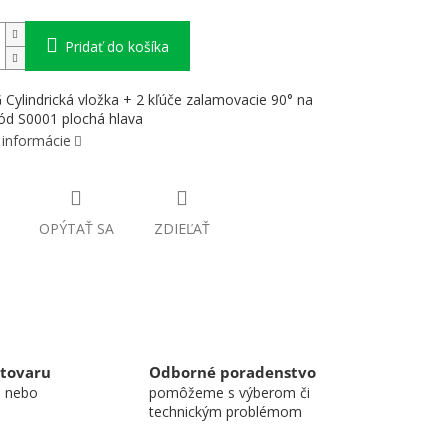
Pridať do košíka
ylindrická vložka + 2 kľúče zalamovacie 90° na
ód S0001 plochá hlava
 informácie
OPÝTAŤ SA
ZDIEĽAŤ
 tovaru
Odborné poradenstvo
u nebo
pomôžeme s výberom či
technickým problémom