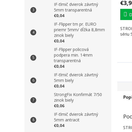
€3,9
IF-tlmič dvierok závrtný
5mm transparentná
D
€0,04
IF-Flipper trn pr. EURO
STRON
priemr 5mm/ dĺžka 8,8mm
sériu
zinok biely
€0,04
IF-Flipper policová
podpera min. 14mm
transparentná
€0,04
IF-tlmič dvierok závrtný
5mm biely
€0,04
StrongFix Konfirmát 7/50
Pop
zinok biely
€0,06
IF-tlmič dvierok závrtný
Pod
5mm antracit
€0,04
STRO