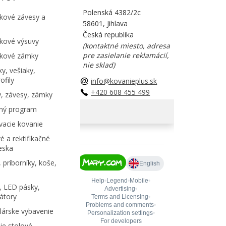
Polenská 4382/2c
kové závesy a
58601, Jihlava
Česká republika
kové výsuvy
(kontaktné miesto, adresa
pre zasielanie reklamácií,
kové zámky
nie sklad)
y, vešiaky,
ofily
info@kovanieplus.sk
+420 608 455 499
, závesy, zámky
ný program
acie kovanie
é a rektifikačné
eska
 príborníky, koše,
, LED pásky,
átory
árske vybavenie
e stolové,