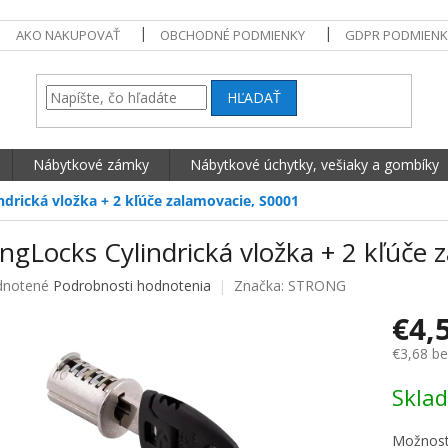
AKO NAKUPOVAŤ
OBCHODNÉ PODMIENKY
GDPR PODMIENK
HĽADAŤ
Nábytkové zámky
Nábytkové úchytky, vešiaky a gombíky
ndrická vložka + 2 kľúče zalamovacie, S0001
ngLocks Cylindrická vložka + 2 kľúče 
né hodnotenie produktu je 0,0 z 5 hviezdičiek.
notené
Podrobnosti hodnotenia
Značka:
STRONG
€4,
€3,68 b
Jednotko
Skla
Možnost