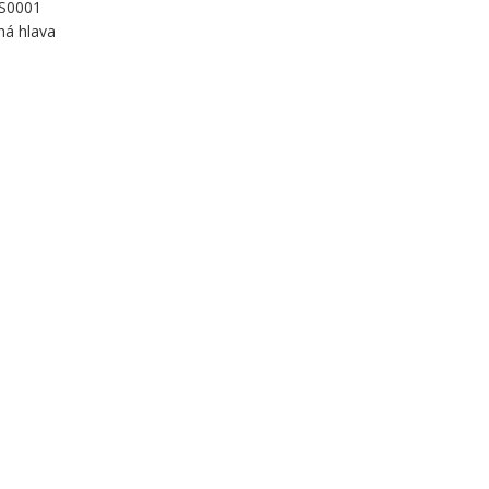
 S0001
há hlava