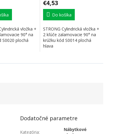
€4,53
šíka
Do košíka
lindrická vložka +
STRONG Cylindrická vložka +
alamovacie 90° na
2 kľúče zalamovacie 90° na
d S0020 plochá
krúžku kód S0014 plochá
hlava
Dodatočné parametre
Nábytkové
Kategória
: