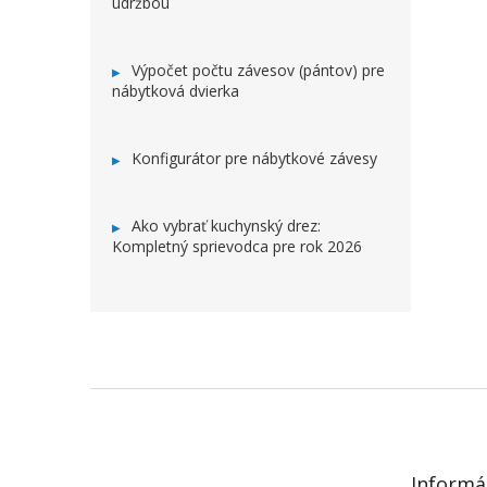
údržbou
Výpočet počtu závesov (pántov) pre
nábytková dvierka
Konfigurátor pre nábytkové závesy
Ako vybrať kuchynský drez:
Kompletný sprievodca pre rok 2026
ZÁPÄTIE
Informá