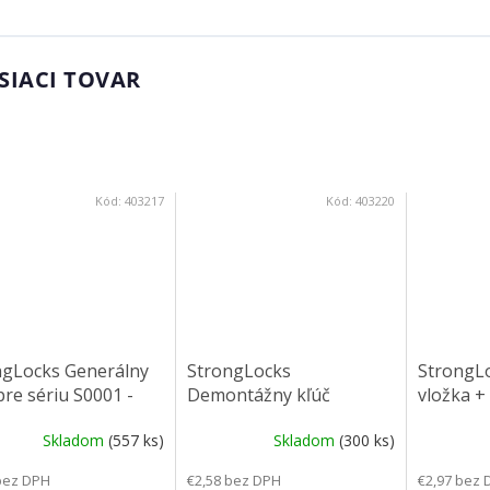
SIACI TOVAR
Kód:
403217
Kód:
403220
ngLocks Generálny
StrongLocks
StrongLo
pre sériu S0001 -
Demontážny kľúč
vložka +
0
zalamova
Skladom
(557 ks)
Skladom
(300 ks)
bez DPH
€2,58 bez DPH
€2,97 bez 