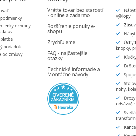
Vráťte tovar bez starostí
Nábyt
ovať
- online a zadarmo
výklopy
 podmienky
Zásuv
ienky ochrany
Rozšírenie ponuky e-
shopu
údajov
Nábyt
platba
Zrýchľujeme
Úchytk
ý poriadok
knopky, pr
FAQ - najčastejšie
e od zmluvy
Kľučky
otázky
Drôte
Technické informácie a
Montážne návody
Spojov
Stolov
nohy, koli
Drezy,
odsávače
Svetlá
transform
Kancel
Kovani