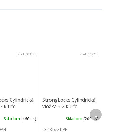
Kód:
403206
Kód:
403200
cks Cylindrická
StrongLocks Cylindrická
 2 kľúče
vložka + 2 kľúče
Ďalší produkt
cie, S0020
zalamovacie, S0014
Skladom
(466 ks)
Skladom
(200 ks)
DPH
€3,68 bez DPH