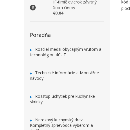
IF-tlmič dvierok závrtný
kód
5mm čierny
ploc
€0,04
Poradňa
Rozdiel medzi obyčajným vrutom a
technológiou 4CUT
Technické informácie a Montážne
návody
Rozstup úchytiek pre kuchynské
skrinky
Nerezový kuchynský drez:
Kompletný sprievodca výberom a