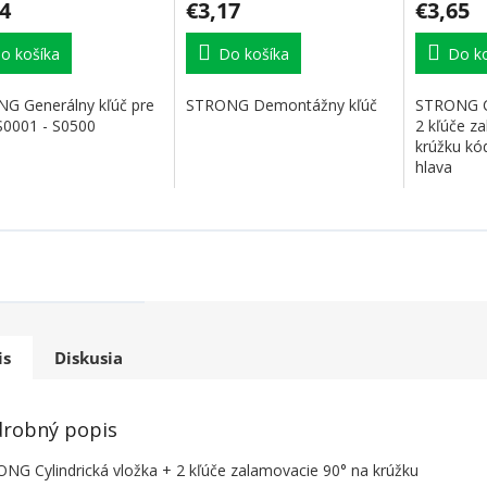
4
€3,17
€3,65
o košíka
Do košíka
Do ko
G Generálny kľúč pre
STRONG Demontážny kľúč
STRONG Cy
 S0001 - S0500
2 kľúče z
krúžku kó
hlava
is
Diskusia
robný popis
NG Cylindrická vložka + 2 kľúče zalamovacie 90° na krúžku