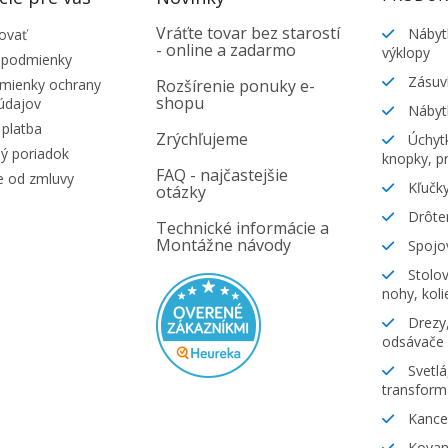
Vráťte tovar bez starostí
Nábyt
ovať
- online a zadarmo
výklopy
 podmienky
Zásuv
ienky ochrany
Rozšírenie ponuky e-
shopu
údajov
Nábyt
platba
Zrýchľujeme
Úchytk
ý poriadok
knopky, pr
FAQ - najčastejšie
e od zmluvy
Kľučky
otázky
Drôte
Technické informácie a
Montážne návody
Spojov
Stolov
nohy, koli
Drezy,
odsávače
Svetlá
transform
Kancel
Kovani