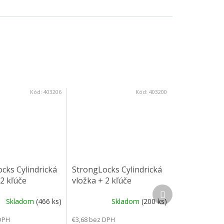
Kód:
403206
Kód:
403200
cks Cylindrická
StrongLocks Cylindrická
 2 kľúče
vložka + 2 kľúče
Ďalší produkt
cie, S0020
zalamovacie, S0014
Skladom
(466 ks)
Skladom
(200 ks)
DPH
€3,68 bez DPH