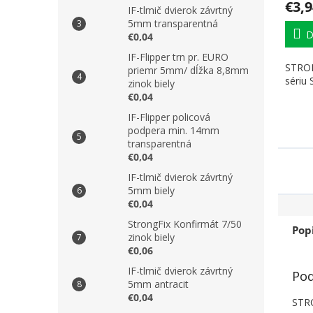
€3,9
IF-tlmič dvierok závrtný
5mm transparentná
D
€0,04
IF-Flipper trn pr. EURO
STRON
priemr 5mm/ dĺžka 8,8mm
sériu
zinok biely
€0,04
IF-Flipper policová
podpera min. 14mm
transparentná
€0,04
IF-tlmič dvierok závrtný
5mm biely
€0,04
StrongFix Konfirmát 7/50
Pop
zinok biely
€0,06
IF-tlmič dvierok závrtný
Pod
5mm antracit
€0,04
STRO