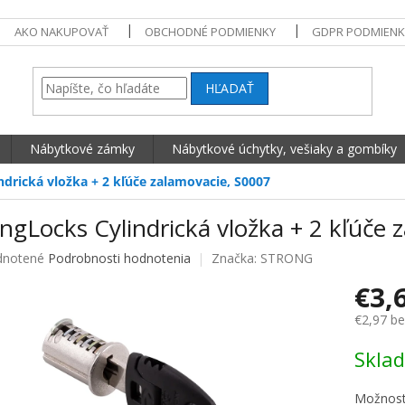
AKO NAKUPOVAŤ
OBCHODNÉ PODMIENKY
GDPR PODMIENK
HĽADAŤ
Nábytkové zámky
Nábytkové úchytky, vešiaky a gombíky
ndrická vložka + 2 kľúče zalamovacie, S0007
ngLocks Cylindrická vložka + 2 kľúče 
né hodnotenie produktu je 0,0 z 5 hviezdičiek.
notené
Podrobnosti hodnotenia
Značka:
STRONG
€3,
€2,97 b
Jednotko
Skla
Možnost