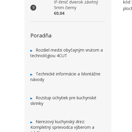
IF-tlmič dvierok závrtný
kód
5mm čierny
ploc
€0,04
Poradňa
Rozdiel medzi obyčajným vrutom a
technológiou 4CUT
Technické informácie a Montážne
návody
Rozstup úchytiek pre kuchynské
skrinky
Nerezový kuchynský drez:
Kompletný sprievodca výberom a