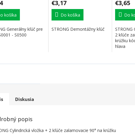
4
€3,17
€3,65
o košíka
Do košíka
Do ko
G Generálny kľúč pre
STRONG Demontážny kľúč
STRONG Cy
 S0001 - S0500
2 kľúče z
krúžku kó
hlava
is
Diskusia
robný popis
NG Cylindrická vložka + 2 kľúče zalamovacie 90° na krúžku