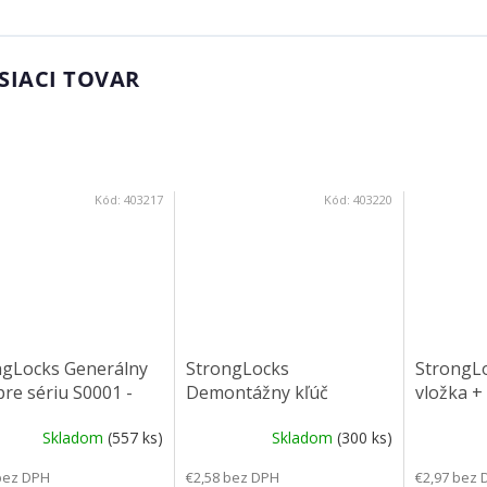
SIACI TOVAR
Kód:
403217
Kód:
403220
ngLocks Generálny
StrongLocks
StrongLo
pre sériu S0001 -
Demontážny kľúč
vložka +
0
zalamova
Skladom
(557 ks)
Skladom
(300 ks)
bez DPH
€2,58 bez DPH
€2,97 bez 