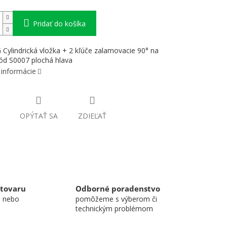
Pridať do košíka
ylindrická vložka + 2 kľúče zalamovacie 90° na
ód S0007 plochá hlava
 informácie
OPÝTAŤ SA
ZDIEĽAŤ
 tovaru
Odborné poradenstvo
u nebo
pomôžeme s výberom či
technickým problémom