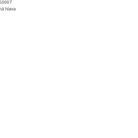
 S0007
há hlava