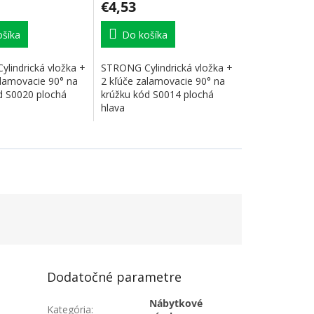
€4,53
šíka
Do košíka
lindrická vložka +
STRONG Cylindrická vložka +
alamovacie 90° na
2 kľúče zalamovacie 90° na
d S0020 plochá
krúžku kód S0014 plochá
hlava
Dodatočné parametre
Nábytkové
Kategória
: