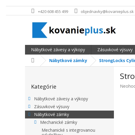
Prejsť na obsah
+420 608 455 499
objednavky@kovanieplus.sk
Nábytkové závesy a výkopy
Zásuvkové výsuvy
Domov
Nábytkové zámky
StrongLocks Cyli
BOČNÝ PANEL
Stro
Preskočiť kategórie
Kategórie
Priemer
Neohod
Nábytkové závesy a výkopy
Zásuvkové výsuvy
Nábytkové zámky
Mechanické zámky
Mechanické s integrovanou
cyl.vložkou