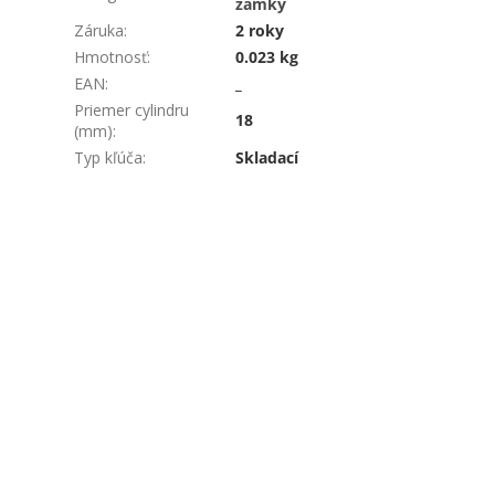
zámky
Záruka
:
2 roky
Hmotnosť
:
0.023 kg
EAN
:
_
Priemer cylindru
18
(mm)
:
Typ kľúča
:
Skladací