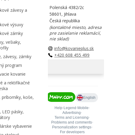
Polenská 4382/2c
kové závesy a
58601, Jihlava
Česká republika
kové výsuvy
(kontaktné miesto, adresa
pre zasielanie reklamácií,
kové zámky
nie sklad)
y, vešiaky,
ofily
info@kovanieplus.sk
+420 608 455 499
, závesy, zámky
ný program
acie kovanie
é a rektifikačné
eska
 príborníky, koše,
, LED pásky,
átory
árske vybavenie
e stolové,