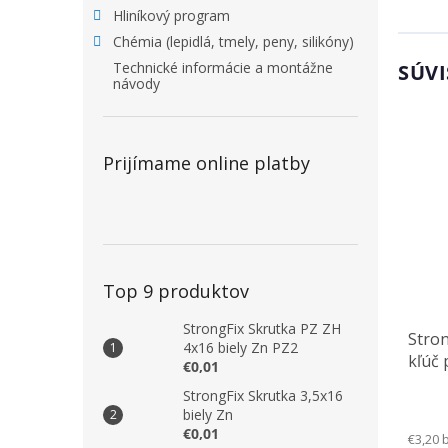
Hliníkový program
Chémia (lepidlá, tmely, peny, silikóny)
Technické informácie a montážne
SÚVI
návody
Prijímame online platby
Top 9 produktov
StrongFix Skrutka PZ ZH
Stro
4x16 biely Zn PZ2
kľúč 
€0,01
S050
StrongFix Skrutka 3,5x16
biely Zn
€0,01
€3,20 