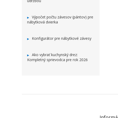
údržbou
Výpočet počtu závesov (pántov) pre
nábytková dvierka
Konfigurátor pre nábytkové závesy
Ako vybrať kuchynský drez:
Kompletný sprievodca pre rok 2026
ZÁPÄTIE
Informá