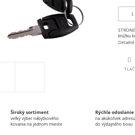
STRONG C
krúžku k
Detailné
TLAČ
Široký sortiment
Rýchle odoslanie
veľký výber nábytkového
na akúkoľvek adres
kovania na jednom mieste
do výdajného boxu