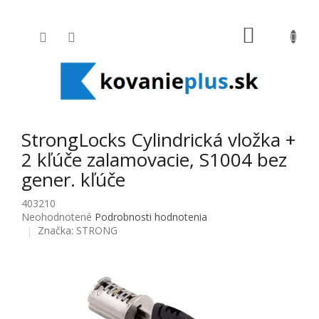
Prejsť na obsah
NÁKUPNÝ
StrongLocks Cylindrická vložka +
2 kľúče zalamovacie, S1004 bez
gener. kľúče
403210
Priemerné hodnotenie produktu je 0,0 z 5 hviezdičiek.
Neohodnotené
Podrobnosti hodnotenia
Značka:
STRONG