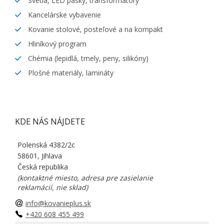
Svetlá, LED pásky, transformátory
Kancelárske vybavenie
Kovanie stolové, posteľové a na kompakt
Hliníkový program
Chémia (lepidlá, tmely, peny, silikóny)
Plošné materiály, lamináty
KDE NÁS NÁJDETE
Polenská 4382/2c
58601, Jihlava
Česká republika
(kontaktné miesto, adresa pre zasielanie
reklamácií, nie sklad)
info@kovanieplus.sk
+420 608 455 499