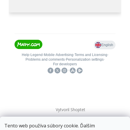
Vytvoril Shoptet
Tento web používa súbory cookie. Ďalším
Copyright 2026
kovanieplus
. Všetky práva vyhradené.