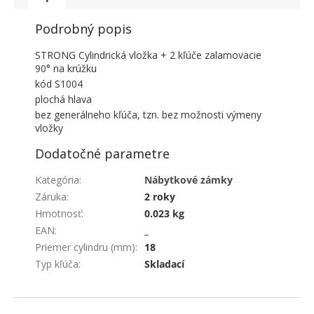
Podrobný popis
STRONG Cylindrická vložka + 2 kľúče zalamovacie
90° na krúžku
kód S1004
plochá hlava
bez generálneho kľúča, tzn. bez možnosti výmeny
vložky
Dodatočné parametre
Kategória
:
Nábytkové zámky
Záruka
:
2 roky
Hmotnosť
:
0.023 kg
EAN
:
_
Priemer cylindru (mm)
:
18
Typ kľúča
:
Skladací
ZÁPÄTIE