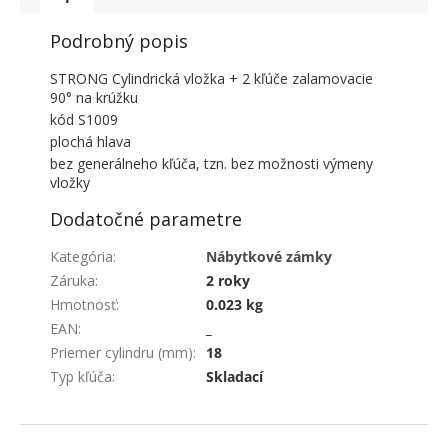
Podrobný popis
STRONG Cylindrická vložka + 2 kľúče zalamovacie
90° na krúžku
kód S1009
plochá hlava
bez generálneho kľúča, tzn. bez možnosti výmeny
vložky
Dodatočné parametre
Kategória
:
Nábytkové zámky
Záruka
:
2 roky
Hmotnosť
:
0.023 kg
EAN
:
_
Priemer cylindru (mm)
:
18
Typ kľúča
:
Skladací
ZÁPÄTIE