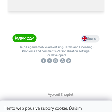
Vytvoril Shoptet
Tento web používa súbory cookie. Ďalším
Copyright 2026
kovanieplus
. Všetky práva vyhradené.