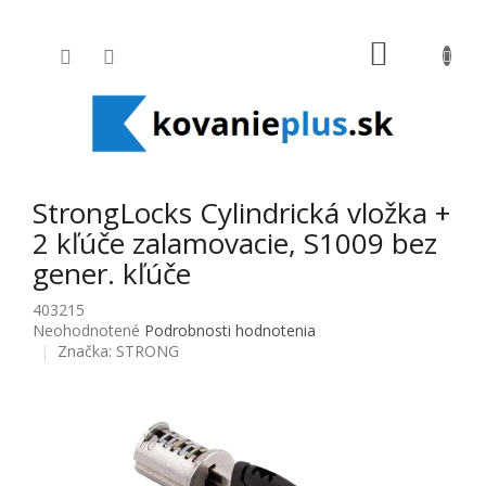
Prejsť na obsah
NÁKUPNÝ
StrongLocks Cylindrická vložka +
2 kľúče zalamovacie, S1009 bez
gener. kľúče
403215
Priemerné hodnotenie produktu je 0,0 z 5 hviezdičiek.
Neohodnotené
Podrobnosti hodnotenia
Značka:
STRONG