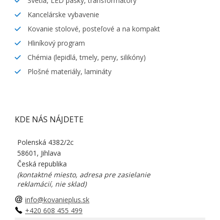
Svetlá, LED pásky, transformátory
Kancelárske vybavenie
Kovanie stolové, posteľové a na kompakt
Hliníkový program
Chémia (lepidlá, tmely, peny, silikóny)
Plošné materiály, lamináty
KDE NÁS NÁJDETE
Polenská 4382/2c
58601, Jihlava
Česká republika
(kontaktné miesto, adresa pre zasielanie
reklamácií, nie sklad)
info@kovanieplus.sk
+420 608 455 499