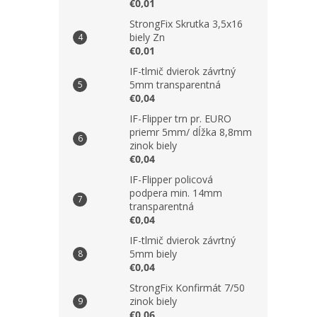
€0,01
StrongFix Skrutka 3,5x16
biely Zn
€0,01
IF-tlmič dvierok závrtný
5mm transparentná
€0,04
IF-Flipper trn pr. EURO
priemr 5mm/ dĺžka 8,8mm
zinok biely
€0,04
IF-Flipper policová
podpera min. 14mm
transparentná
€0,04
IF-tlmič dvierok závrtný
5mm biely
€0,04
StrongFix Konfirmát 7/50
zinok biely
€0,06