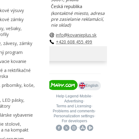
Česká republika
kové výsuvy
(kontaktné miesto, adresa
pre zasielanie reklamácií,
kové zámky
nie sklad)
y, vešiaky,
ofily
info@kovanieplus.sk
+420 608 455 499
, závesy, zámky
ný program
acie kovanie
é a rektifikačné
eska
 príborníky, koše,
, LED pásky,
átory
árske vybavenie
e stolové,
 a na kompakt
ový program