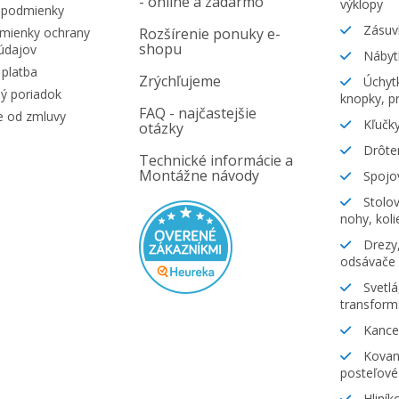
- online a zadarmo
výklopy
 podmienky
Zásuv
ienky ochrany
Rozšírenie ponuky e-
shopu
údajov
Nábyt
platba
Zrýchľujeme
Úchytk
ý poriadok
knopky, pr
FAQ - najčastejšie
e od zmluvy
Kľučky
otázky
Drôte
Technické informácie a
Montážne návody
Spojov
Stolov
nohy, koli
Drezy,
odsávače
Svetlá
transform
Kancel
Kovani
posteľové
Hliník