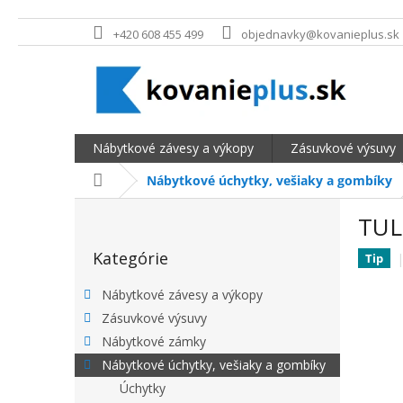
Prejsť na obsah
+420 608 455 499
objednavky@kovanieplus.sk
Nábytkové závesy a výkopy
Zásuvkové výsuvy
Domov
Nábytkové úchytky, vešiaky a gombíky
BOČNÝ PANEL
TUL
Preskočiť kategórie
Kategórie
Tip
Nábytkové závesy a výkopy
Zásuvkové výsuvy
Nábytkové zámky
Nábytkové úchytky, vešiaky a gombíky
Úchytky