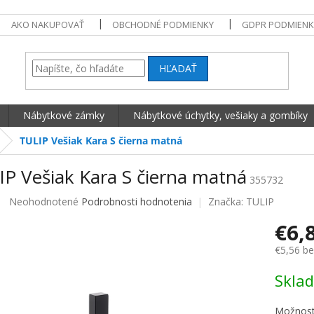
AKO NAKUPOVAŤ
OBCHODNÉ PODMIENKY
GDPR PODMIENK
HĽADAŤ
Nábytkové zámky
Nábytkové úchytky, vešiaky a gombíky
TULIP Vešiak Kara S čierna matná
IP Vešiak Kara S čierna matná
355732
Priemerné hodnotenie produktu je 0,0 z 5 hviezdičiek.
Neohodnotené
Podrobnosti hodnotenia
Značka:
TULIP
€6,
€5,56 b
Jednotko
Skla
Možnost