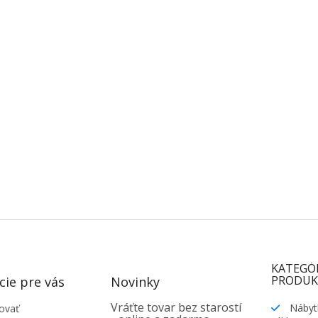
KATEGÓ
PRODUK
cie pre vás
Novinky
Vráťte tovar bez starostí
Nábyt
ovať