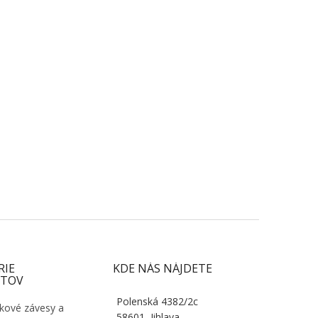
RIE
KDE NÁS NÁJDETE
TOV
Polenská 4382/2c
kové závesy a
58601, Jihlava