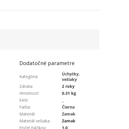
Dodatočné parametre
Úchytky,
Kategória
:
vešiaky
Záruka
:
2 roky
Hmotnosť
:
0.31 kg
EAN
:
_
Farba
:
Čierna
Materiál
:
Zamak
Materiál vešiaka
:
Zamak
Počet háčikov
:
1.0