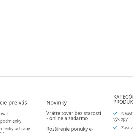
KATEGÓ
PRODUK
cie pre vás
Novinky
Vráťte tovar bez starostí
Nábyt
ovať
- online a zadarmo
výklopy
 podmienky
Zásuv
ienky ochrany
Rozšírenie ponuky e-