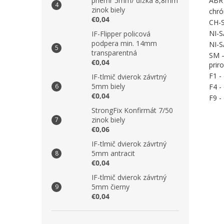
ABR 
priemr 5mm/ dĺžka 8,8mm
zinok biely
chró
€0,04
CH-S
NI-S
IF-Flipper policová
podpera min. 14mm
NI-S
transparentná
SM –
€0,04
prir
F1 -
IF-tlmič dvierok závrtný
5mm biely
F4 -
€0,04
F9 -
StrongFix Konfirmát 7/50
zinok biely
€0,06
IF-tlmič dvierok závrtný
5mm antracit
€0,04
IF-tlmič dvierok závrtný
5mm čierny
€0,04