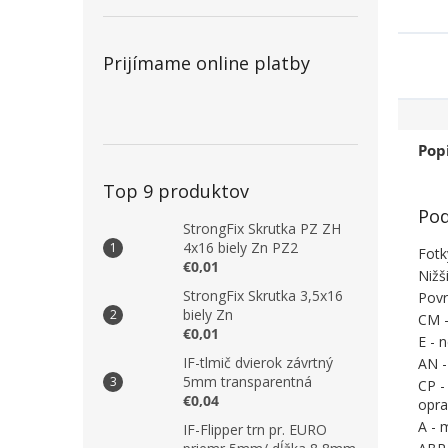
Prijímame online platby
Pop
Top 9 produktov
Pod
StrongFix Skrutka PZ ZH
4x16 biely Zn PZ2
Fotk
€0,01
Nižš
StrongFix Skrutka 3,5x16
Povr
biely Zn
CM -
€0,01
E - 
IF-tlmič dvierok závrtný
AN -
5mm transparentná
CP -
€0,04
opra
A - 
IF-Flipper trn pr. EURO