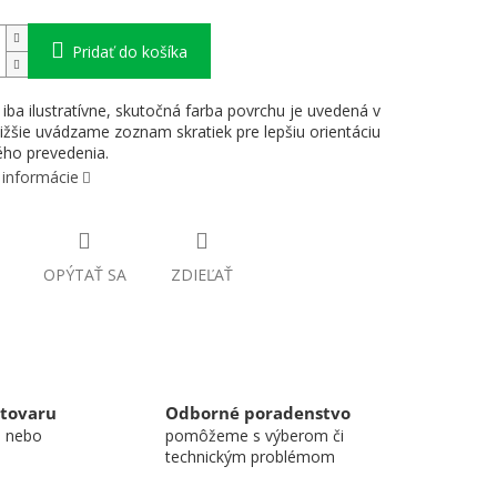
Pridať do košíka
 iba ilustratívne, skutočná farba povrchu je uvedená v
ižšie uvádzame zoznam skratiek pre lepšiu orientáciu
ho prevedenia.
 informácie
OPÝTAŤ SA
ZDIEĽAŤ
 tovaru
Odborné poradenstvo
u nebo
pomôžeme s výberom či
technickým problémom