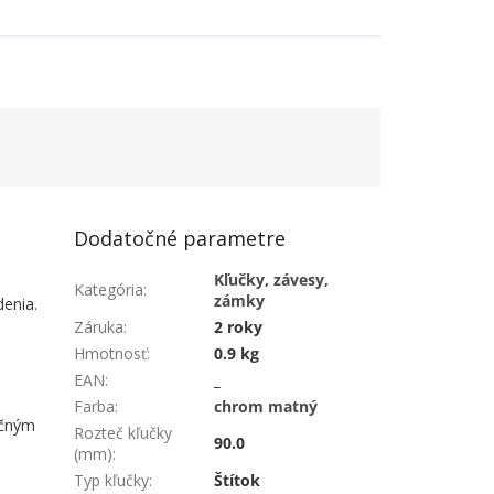
Dodatočné parametre
Kľučky, závesy,
Kategória
:
zámky
denia.
Záruka
:
2 roky
Hmotnosť
:
0.9 kg
EAN
:
_
Farba
:
chrom matný
učným
Rozteč kľučky
90.0
(mm)
:
Typ kľučky
:
Štítok