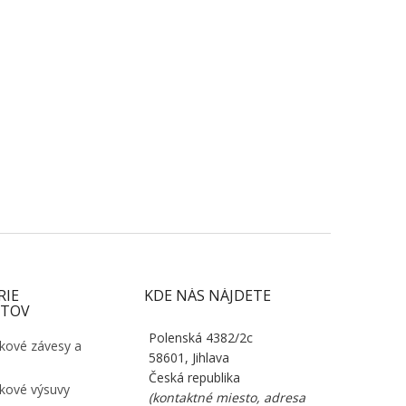
RIE
KDE NÁS NÁJDETE
TOV
Polenská 4382/2c
kové závesy a
58601, Jihlava
Česká republika
kové výsuvy
(kontaktné miesto, adresa