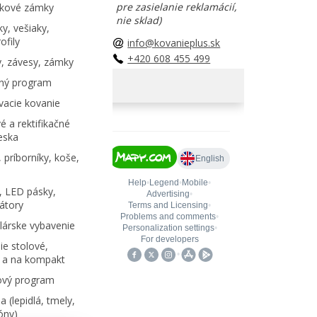
pre zasielanie reklamácií,
kové zámky
nie sklad)
y, vešiaky,
ofily
info@kovanieplus.sk
+420 608 455 499
, závesy, zámky
ný program
acie kovanie
é a rektifikačné
eska
 príborníky, koše,
, LED pásky,
átory
árske vybavenie
e stolové,
 a na kompakt
ový program
 (lepidlá, tmely,
kóny)