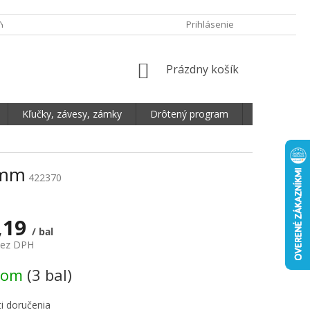
Y OCHRANY OSOBNÝCH ÚDAJOV
DOPRAVA A PLATBA
Prihlásenie
REKLAMA
NÁKUPNÝ KOŠÍK
Prázdny košík
Kľučky, závesy, zámky
Drôtený program
Plošné mate
0mm
422370
,19
/ bal
bez DPH
vá cena:
dom
(3 bal)
i doručenia