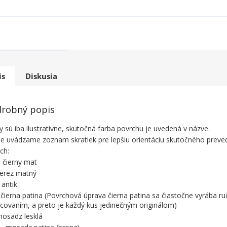
is
Diskusia
robný popis
y sú iba ilustratívne, skutočná farba povrchu je uvedená v názve.
ie uvádzame zoznam skratiek pre lepšiu orientáciu skutočného preve
ch:
 čierny mat
nerez matný
 antik
 čierna patina (Povrchová úprava čierna patina sa čiastočne vyrába r
covaním, a preto je každý kus jedinečným originálom)
mosadz lesklá