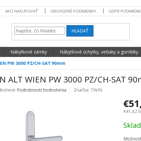
AKO NAKUPOVAŤ
OBCHODNÉ PODMIENKY
GDPR PODMIENK
HĽADAŤ
Nábytkové zámky
Nábytkové úchytky, vešiaky a gombíky
IEN PW 3000 PZ/CH-SAT 90mm
N ALT WIEN PW 3000 PZ/CH-SAT 9
né hodnotenie produktu je 0,0 z 5 hviezdičiek.
notené
Podrobnosti hodnotenia
Značka:
TWIN
€51
€41,62 
Jednotko
Skla
Možnost