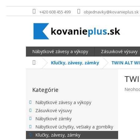
Prejsť na obsah
+420 608 455 499
objednavky@kovanieplus.sk
Nábytkové závesy a výkopy
Zásuvkové výsuvy
Domov
Kľučky, závesy, zámky
TWIN ALT W
BOČNÝ PANEL
TWI
Preskočiť kategórie
Kategórie
Priemer
Neohod
Nábytkové závesy a výkopy
Zásuvkové výsuvy
Nábytkové zámky
Nábytkové úchytky, vešiaky a gombíky
Kľučky, závesy, zámky