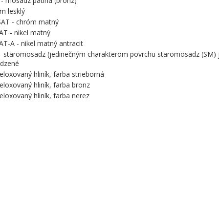
- mosadz patina (bronz)
m lesklý
AT - chróm matný
AT - nikel matný
AT-A - nikel matný antracit
 staromosadz (jedinečným charakterom povrchu staromosadz (SM) je
odzené
 eloxovaný hliník, farba strieborná
 eloxovaný hliník, farba bronz
 eloxovaný hliník, farba nerez