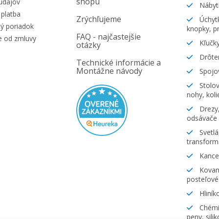
shopu
údajov
Nábyt
platba
Zrýchľujeme
Úchytk
ý poriadok
knopky, pr
FAQ - najčastejšie
e od zmluvy
Kľučky
otázky
Drôte
Technické informácie a
Montážne návody
Spojov
Stolov
nohy, koli
Drezy,
odsávače
Svetlá
transform
Kancel
Kovani
posteľové
Hliník
Chémia
peny, sili