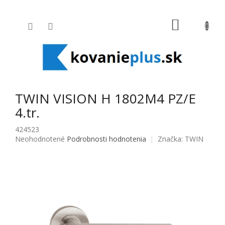
Prejsť na obsah
NÁKUPNÝ
TWIN VISION H 1802M4 PZ/E
4.tr.
424523
Priemerné hodnotenie produktu je 0,0 z 5 hviezdičiek.
Neohodnotené
Podrobnosti hodnotenia
Značka:
TWIN