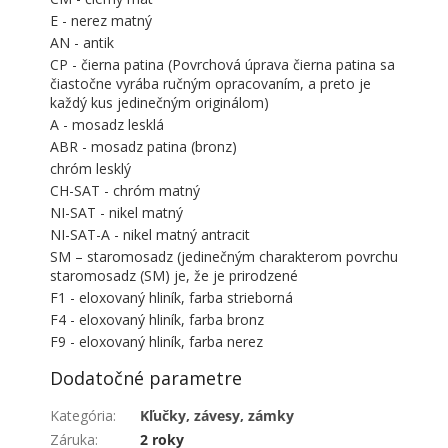
E - nerez matný
AN - antik
CP - čierna patina (Povrchová úprava čierna patina sa
čiastočne vyrába ručným opracovaním, a preto je
každý kus jedinečným originálom)
A - mosadz lesklá
ABR - mosadz patina (bronz)
chróm lesklý
CH-SAT - chróm matný
NI-SAT - nikel matný
NI-SAT-A - nikel matný antracit
SM – staromosadz (jedinečným charakterom povrchu
staromosadz (SM) je, že je prirodzené
F1 - eloxovaný hliník, farba strieborná
F4 - eloxovaný hliník, farba bronz
F9 - eloxovaný hliník, farba nerez
Dodatočné parametre
Kategória
:
Kľučky, závesy, zámky
Záruka
:
2 roky