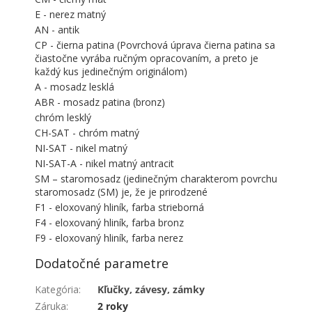
E - nerez matný
AN - antik
CP - čierna patina (Povrchová úprava čierna patina sa
čiastočne vyrába ručným opracovaním, a preto je
každý kus jedinečným originálom)
A - mosadz lesklá
ABR - mosadz patina (bronz)
chróm lesklý
CH-SAT - chróm matný
NI-SAT - nikel matný
NI-SAT-A - nikel matný antracit
SM – staromosadz (jedinečným charakterom povrchu
staromosadz (SM) je, že je prirodzené
F1 - eloxovaný hliník, farba strieborná
F4 - eloxovaný hliník, farba bronz
F9 - eloxovaný hliník, farba nerez
Dodatočné parametre
Kategória
:
Kľučky, závesy, zámky
Záruka
:
2 roky