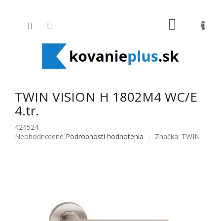
Prejsť na obsah
NÁKUPNÝ
TWIN VISION H 1802M4 WC/E
4.tr.
424524
Priemerné hodnotenie produktu je 0,0 z 5 hviezdičiek.
Neohodnotené
Podrobnosti hodnotenia
Značka:
TWIN