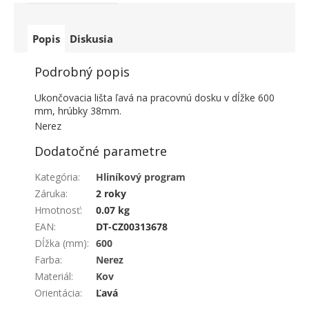
Popis
Diskusia
Podrobný popis
Ukončovacia lišta ľavá na pracovnú dosku v dĺžke 600
mm, hrúbky 38mm.
Nerez
Dodatočné parametre
Kategória
:
Hliníkový program
Záruka
:
2 roky
Hmotnosť
:
0.07 kg
EAN
:
DT-CZ00313678
Dĺžka (mm)
:
600
Farba
:
Nerez
Materiál
:
Kov
Orientácia
:
Ľavá