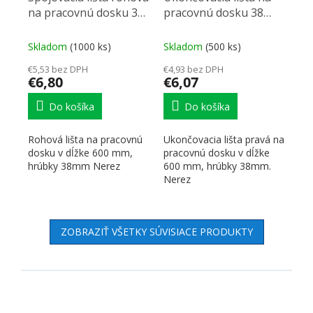
na pracovnú dosku 38
pracovnú dosku 38
nerez L/P
nerez pravá
Skladom
(1000 ks)
Skladom
(500 ks)
€5,53 bez DPH
€4,93 bez DPH
€6,80
€6,07
Do košíka
Do košíka
Rohová lišta na pracovnú
Ukončovacia lišta pravá na
dosku v dĺžke 600 mm,
pracovnú dosku v dĺžke
hrúbky 38mm Nerez
600 mm, hrúbky 38mm.
Nerez
ZOBRAZIŤ VŠETKY SÚVISIACE PRODUKTY