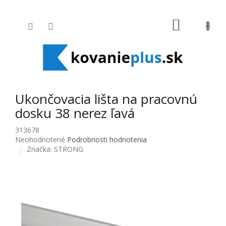
Prejsť na obsah
NÁKUPNÝ
Ukončovacia lišta na pracovnú
dosku 38 nerez ľavá
313678
Priemerné hodnotenie produktu je 0,0 z 5 hviezdičiek.
Neohodnotené
Podrobnosti hodnotenia
Značka:
STRONG